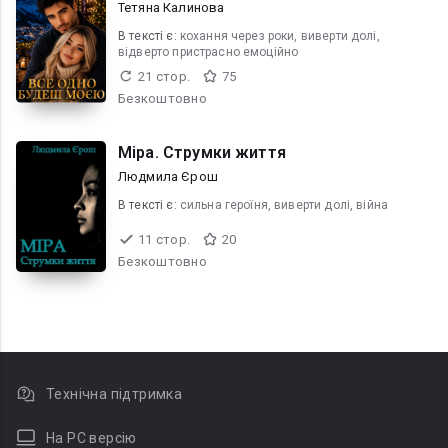
Тетяна Калинова
В текcті є:
кохання через роки, виверти долі,
відверто пристрасно емоційно
21 стор.
75
Безкоштовно
Міра. Струмки життя
Людмила Єрош
В текcті є:
сильна героїня, виверти долі, війна
11 стор.
20
Безкоштовно
Технічна підтримка
На PC версію