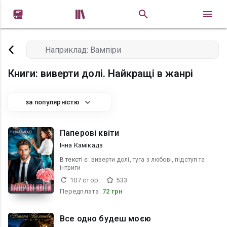


Книги: виверти долі. Найкращі в жанрі
за популярністю
Паперові квіти
Інна Камікадз
В текcті є:
виверти долі, туга з любові, підступ та
інтриги
107 стор.
533
Передплата:
72 грн
Все одно будеш моєю