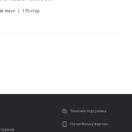
й текст
170 стор.
Технічна підтримка
На мобільну версію
тувачів