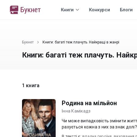
Книги
Конкурси
Блоги
Букнет
Книги: багаті теж плачуть. Найкращі в жанрі
Книги: багаті теж плачуть. Найк
1 книга
Родина на мільйон
Інна Камікадз
Чи може випадковість змінити життя
рахується кожна з них за знак долі? Я
В текcті є:
владна героїня
,
виховання 