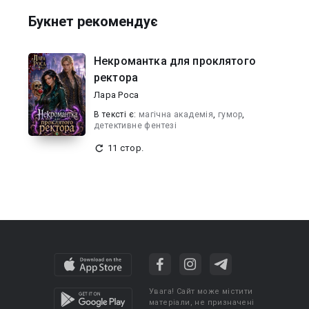
Букнет рекомендує
Некромантка для проклятого
ректора
Лара Роса
В текcті є:
магічна академія
,
гумор
,
детективне фентезі
11 стор.
Увага! Сайт може містити
матеріали, не призначені