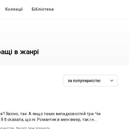
Колекції
Бібліотека
ращі в жанрі
за популярністю
? Звісно, так. А якщо таких випадковостей три. Чи
 б сказала, що ні. Романтик в мені вмер, так і н...
почуттів
,
багаті теж плачуть