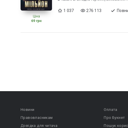
1 037
276 113
Повни
Ціна
69 грн
Новини
Оплата
Правовласникам
Про Букнет
Довідка для читача
Пошук корис