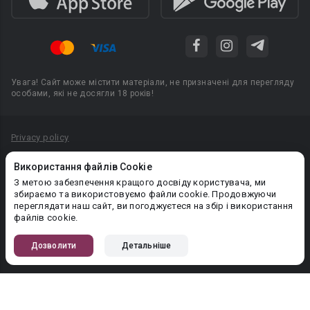
Увага! Сайт може містити матеріали, не призначені для перегляду
особами, які не досягли 18 років!
Privacy policy
Угода користувача
Використання файлів Cookie
Політика конфіденційності
З метою забезпечення кращого досвіду користувача, ми
збираємо та використовуємо файли cookie. Продовжуючи
Правила публікації авторського контенту
переглядати наш сайт, ви погоджуєтеся на збір і використання
файлів cookie.
PR-вiддiл: pr@booknet.com
Дозволити
Детальніше
© 2026 Booknet. Всі права захищено.
Narva mnt 5, Tallinn 10117, Естонія