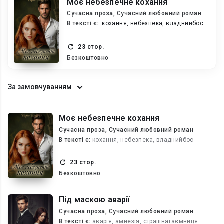
Моє небезпечне кохання
Сучасна проза, Сучасний любовний роман
В текcті є::
кохання, небезпека, владнийбос
23 стор.
Безкоштовно
За замовчуванням
Моє небезпечне кохання
Сучасна проза, Сучасний любовний роман
В текcті є:
кохання, небезпека, владнийбос
23 стор.
Безкоштовно
Під маскою аварії
Сучасна проза, Сучасний любовний роман
В текcті є:
аварія, амнезія, страшнатаємниця