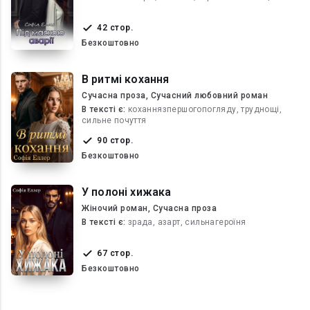
42 стор.
Безкоштовно
В ритмі кохання
Сучасна проза, Сучасний любовний роман
В текcті є:
коханнязпершогопогляду, труднощі,
сильне почуття
90 стор.
Безкоштовно
У полоні хижака
Жіночий роман, Сучасна проза
В текcті є:
зрада, азарт, сильнагероїня
67 стор.
Безкоштовно