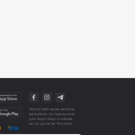
Увага! Сайт може містити
матеріали, не призначені
для перегляду особами,
які не досягли 18 років!