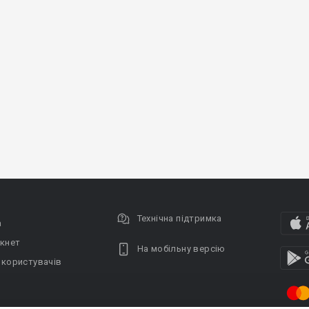
Технічна підтримка
а
кнет
На мобільну версію
 користувачів