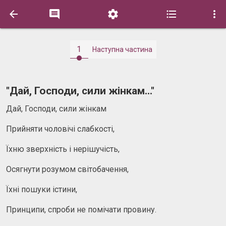





1
Наступна частина
"Дай, Господи, сили жінкам..."
Дай, Господи, сили жінкам
Прийняти чоловічі слабкості,
Їхню зверхність і нерішучість,
Осягнути розумом світобачення,
Їхні пошуки істини,
Принципи, спроби не помічати провину.