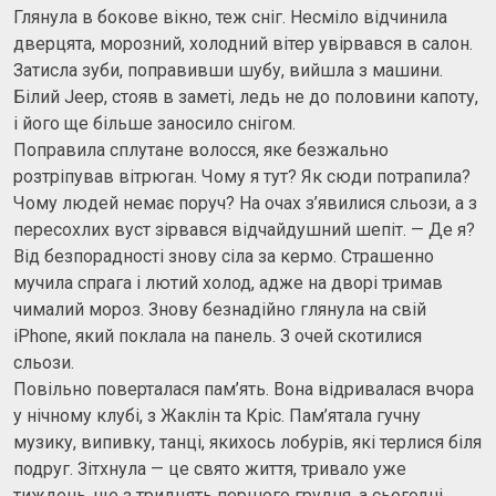
Глянула в бокове вікно, теж сніг. Несміло відчинила
дверцята, морозний, холодний вітер увірвався в салон.
Затисла зуби, поправивши шубу, вийшла з машини.
Білий Jeep, стояв в заметі, ледь не до половини капоту,
і його ще більше заносило снігом.
Поправила сплутане волосся, яке безжально
розтріпував вітрюган. Чому я тут? Як сюди потрапила?
Чому людей немає поруч? На очах з’явилися сльози, а з
пересохлих вуст зірвався відчайдушний шепіт. — Де я?
Від безпорадності знову сіла за кермо. Страшенно
мучила спрага і лютий холод, адже на дворі тримав
чималий мороз. Знову безнадійно глянула на свій
iPhone, який поклала на панель. З очей скотилися
сльози.
Повільно поверталася пам’ять. Вона відривалася вчора
у нічному клубі, з Жаклін та Кріс. Пам’ятала гучну
музику, випивку, танці, якихось лобурів, які терлися біля
подруг. Зітхнула — це свято життя, тривало уже
тиждень, ще з тридцять першого грудня, а сьогодні...