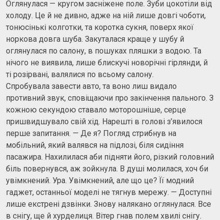
Оглянулася — кругом засніжене поле. Зуби цокотіли від
холоду. Це й не дивно, адже на ній лише довгі чоботи,
тонюсінькі колготки, та коротка сукня, поверх якої
норкова довга шуба. Закуталася краще у шубу й
оглянулася по салону, в пошуках пляшки з водою. Та
нічого не виявила, лише блискучі новорічні гірлянди, й
ті розірвані, валялися по всьому салону.
Спробувала завести авто, та воно лиш видало
противний звук, сповіщаючи про закінчення пального. З
кожною секундою ставало моторошніше, серце
пришвидшувало свій хід. Нарешті в голові з’явилося
перше запитання. — Де я? Погляд стрибнув на
мобільний, який валявся на підлозі, біля сидіння
пасажира. Нахилилася аби підняти його, різкий головний
біль повернувся, аж зойкнула. В душі молилася, хоч би
увімкнений. Ура. Увімкнений, але що це? Її модний
гаджет, останньої моделі не тягнув мережу. — Доступні
лише екстрені дзвінки. Знову налякано оглянулася. Все
в снігу, ще й хурделиця. Вітер гнав полем хвилі снігу.