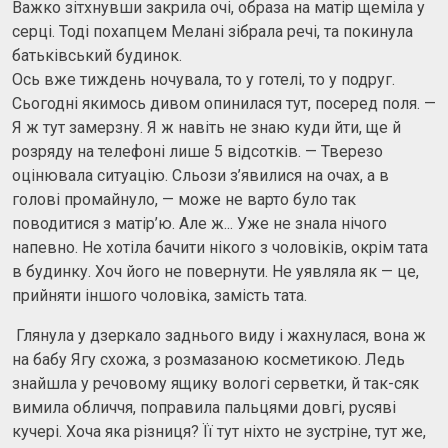
Важко зітхнувши закрила очі, образа на матір щеміла у
серці. Тоді похапцем Мелані зібрала речі, та покинула
батьківський будинок.
Ось вже тиждень ночувала, то у готелі, то у подруг.
Сьогодні якимось дивом опинилася тут, посеред поля. —
Я ж тут замерзну. Я ж навіть не знаю куди йти, ще й
розряду на телефоні лише 5 відсотків. — Тверезо
оцінювала ситуацію. Сльози з’явилися на очах, а в
голові промайнуло, — може не варто було так
поводитися з матір’ю. Але ж... Уже не знала нічого
напевно. Не хотіла бачити нікого з чоловіків, окрім тата
в будинку. Хоч його не повернути. Не уявляла як — це,
прийняти іншого чоловіка, замість тата.
Глянула у дзеркало заднього виду і жахнулася, вона ж
на бабу Ягу схожа, з розмазаною косметикою. Ледь
знайшла у речовому ящику вологі серветки, й так-сяк
вимила обличчя, поправила пальцями довгі, русяві
кучері. Хоча яка різниця? Її тут ніхто не зустріне, тут же,