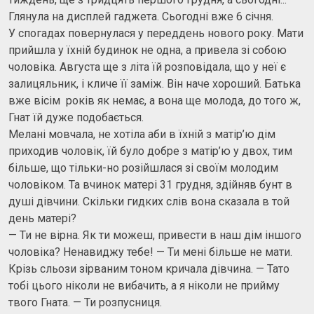
Глянула на дисплей гаджета. Сьогодні вже 6 січня.
У спогадах повернулася у переддень нового року. Мати
прийшла у їхній будинок не одна, а привела зі собою
чоловіка. Августа ще з літа їй розповідала, що у неї є
залицяльник, і кличе її заміж. Він наче хороший. Батька
вже вісім років як немає, а вона ще молода, до того ж,
Гнат їй дуже подобається.
Мелані мовчала, не хотіла аби в їхній з матір’ю дім
приходив чоловік, їй було добре з матір’ю у двох, тим
більше, що тільки-но розійшлася зі своїм молодим
чоловіком. Та вчинок матері 31 грудня, здійняв бунт в
душі дівчини. Скільки гидких слів вона сказала в той
день матері?
— Ти не вірна. Як ти можеш, привести в наш дім іншого
чоловіка? Ненавиджу тебе! — Ти мені більше не мати.
Крізь сльози зірваним тоном кричала дівчина. — Тато
тобі цього ніколи не вибачить, а я ніколи не прийму
твого Гната. — Ти розпусниця.