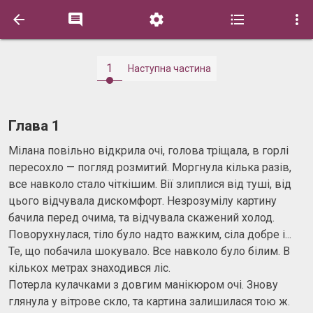





1
Наступна частина
Глава 1
Мілана повільно відкрила очі, голова тріщала, в горлі
пересохло — погляд розмитий. Моргнула кілька разів,
все навколо стало чіткішим. Вії злиплися від туші, від
цього відчувала дискомфорт. Незрозумілу картину
бачила перед очима, та відчувала скажений холод.
Поворухнулася, тіло було надто важким, сіла добре і...
Те, що побачила шокувало. Все навколо було білим. В
кількох метрах знаходився ліс.
Потерла кулачками з довгим манікюром очі. Знову
глянула у вітрове скло, та картина залишилася тою ж.