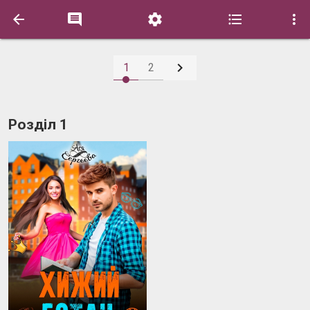






1
2
Роздiл 1