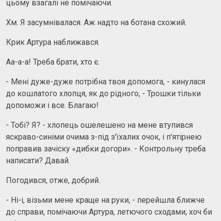
цьому взагалі не помічаючи.
Хм. Я засумнівалася. Аж надто на ботана схожий.
Крик Артура наближався.
Аа-а-а! Треба брати, хто є.
- Мені дуже-дуже потрібна твоя допомога, - кинулася
до кошлатого хлопця, як до рідного, - Трошки тільки
допоможи і все. Благаю!
- Тобі? Я? - хлопець ошелешено на мене втупився
яскраво-синіми очима з-під з'їхалих очок, і п'ятірнею
поправив зачіску «дибки догори». - Контрольну треба
написати? Давай.
Погодився, отже, добрий.
- Ні-і, візьми мене краще на руки, - перейшла ближче
до справи, помічаючи Артура, летючого сходами, хоч би