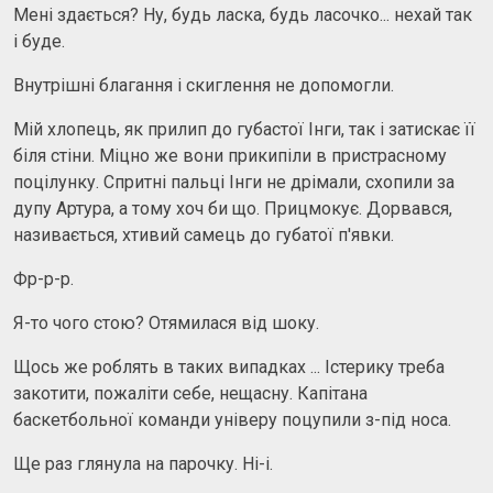
Мені здається? Ну, будь ласка, будь ласочко... нехай так
і буде.
Внутрішні благання і скиглення не допомогли.
Мій хлопець, як прилип до губастої Інги, так і затискає її
біля стіни. Міцно же вони прикипiли в пристрасному
поцілунку. Спритні пальці Інги не дрімали, схопили за
дупу Артура, а тому хоч би що. Прицмокує. Дорвався,
називається, хтивий самець до губатої п'явки.
Фр-р-р.
Я-то чого стою? Отямилася від шоку.
Щось же роблять в таких випадках ... Істерику треба
закотити, пожаліти себе, нещасну. Капітана
баскетбольної команди універу поцупили з-під носа.
Ще раз глянула на парочку. Ні-і.