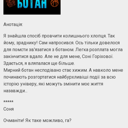
Анотація:
Я знайшла спосіб провчити колишнього хлопця. Так
йому, зраднику! Сам напросився. Ось тільки довелося
для помсти зв'язатися з ботаном. Легка розплата могла
закінчитися вдало. Але не для мене, Соні Горiхової.
Здається, я вляпалася ще більше.
Мирний ботан несподівано стає хижим. А навколо мене
починають розгортатися найбурхливіші події за всю
історію універу, які можуть змінити моє життя
назавжди...
*****
Соня
Очманіти! Як таке можливо, га?