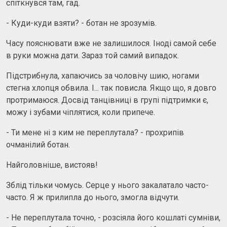
спіткнувся там, гад.
- Куди-куди взяти? - ботан не зрозумів.
Часу пояснювати вже не залишилося. Іноді самой себе
в руки можна дати. Зараз той самий випадок.
Підстрибнула, хапаючись за чоловічу шию, ногами
стегна хлопця обвила. І... так повисла. Якщо що, я довго
протримаюся. Досвід танцівниці в групі підтримки є,
можу і зубами чіплятися, коли припече.
- Ти мене ні з ким не переплутала? - прохрипів
очманілий ботан.
Найголовніше, вистояв!
Зблід тільки чомусь. Серце у нього закалатало часто-
часто. Я ж прилипла до нього, змогла відчути.
- Не переплутала точно, - розсіяла його кошлаті сумніви,