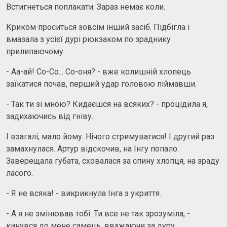
Встигнеться поплакати. Зараз немає коли.
Криком проситься зовсім інший засіб. Підбігла і
вмазала з усієї дурі рюкзаком по зраднику
прилипаючому.
- Аа-ай! Со-Со... Со-оня? - вже колишній хлопець
заїкатися почав, перший удар головою піймавши.
- Так ти зі мною? Кидаєшся на всяких? - процідила я,
задихаючись від гніву.
І взагалі, мало йому. Нічого стримуватися! І другий раз
замахнулася. Артур відскочив, на Інгу попало.
Заверещала губата, сховалася за спину хлопця, на зраду
ласого.
- Я не всяка! - викрикнула Інга з укриття.
- А я не змінював тобі. Ти все не так зрозуміла, -
кинувся до мене самець, вважаючи за дуру.