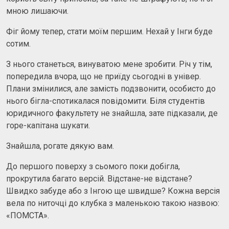
мною лишаючи.
Фіг йому тепер, стати моїм першим. Нехай у Інги буде
сотим.
З нього станеться, винуватою мене зробити. Річ у тім,
попередила вчора, що не приїду сьогодні в універ.
Плани змінилися, але замість подзвонити, особисто до
нього бігла-спотикалася повідомити. Біля студентів
юридичного факультету не знайшла, зате підказали, де
горе-капітана шукати.
Знайшла, рогате дякую вам.
До першого поверху з сьомого поки добігла,
прокрутила багато версій. Відстане-не відстане?
Швидко забуде або з Інгою ще швидше? Кожна версія
вела по ниточці до клубка з маленькою такою назвою:
«ПОМСТА».