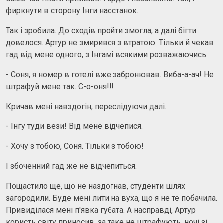
фиркнути в сторону Інги наостанок.
Так і зробила. До сходів пройти змогла, а далі бігти
довелося. Артур не змирився з втратою. Тільки й чекав
гад від мене одного, з Інгамі всякими розважаючись.
- Соня, я номер в готелі вже забронював. Виба-а-ач! Не
штрафуй мене так. С-о-оня!!!
Кричав мені навздогін, переслідуючи далі.
- Інгу туди вези! Від мене відчепися.
- Хочу з тобою, Соня. Тільки з тобою!
І збоченний гад же не відчепиться.
Пощастило ще, що не наздогнав, студенти шлях
загородили. Буде мені лити на вуха, що я не те побачила.
Привиділася мені п'явка губата. А насправді, Артур
користь світу приносив, за таке не штрафують, ночі зі