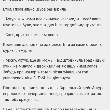
Втім, і правильно. Дура раз вірила.
- Артур, між нами все скінчено назавжди, - особливо
нічого і не було, але я ж для Інги гордий вид тримала.
- Соня, крихiтко, ти не можеш ...
Колишній хлопець не здавався. Інга за нами стежила,
курка гламурна.
- Можу, Артур. Ще як можу, - відштовхнула зрадницькі
руки, не минуло й двох хвилин, як іншу ними лапав. -
Забудь про номер в готелі після фінальної гри
універской ліги. Я. Тобі. Не дістануся.
Постріл потрапив чітко в ціль. Гарненький фейс Артура
перекосило, почервонів весь, прощаючись з втратою.
Так тобі, красунчик.
Саме час тікати прийшов. Гордо і незалежно. Так, і