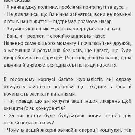
- Я ненавиджу політику, проблеми притягнуті за вуха…
- Не дивлячись, що їм нічим зайнятись вони не повинні
лізти в наше життя. – підтримав розмову Назар.
- Звучиш як політик, — раптом звернувся на ти Іван.
- Вань, я – реаліст. – спокійно відповів Назар
Напевно саме з цього моменту і почалась їхня дружба,
з мовчання й розуміння без слів, ще багато, що буде
випробовувати їх дружбу. Різні цілі, різні бажання, одна
дівчина й виявляється однакові погляди на життя.
….
В головному корпусі багато журналістів які одразу
оточують старшого чоловіка, що входить у фоє й
починають засипати питаннями.
- Чи правда, що ви купуєте акції інших лікарень щоб
знищити їх як конкурентів?
- За чиї кошти буде будуватись новий центер для
людей похилого віку?
- Чому в вашій лікарні звичайні операції коштують так