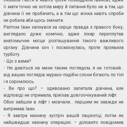
її мати точно не хотіла миру й питання було не в тім, що
дівчина її не пробачить, а в тім що жінка навіть спроби
не робила аби щось змінити.
Раптом Іван хапнувся за серце правда з правого боку,
виглядало дуже комічно, адже лікар переплутав
анатомычне місце розташування такого важливого
органу. Дівчина хоч і посміхнулась, проте проявила
турботу.
- Що з вами?
- Не дивіться на мене таким поглядом, я не готовий…
від ваших поглядів мурахо-подібні слони бігають по тілі
і я соромлюсь.
- Ви про що? – здивовано запитала дівчина, але
відповіді не отримала, приїхав довгоочікуваний ліфт.
Обоє зайшли в ліфт і мовчали… першим як завжди не
витримав Іван.
- Я завтра назначу зустріч вашій пацієнтці, потім як
найшвидше назначу операцію. – діловито повідомив