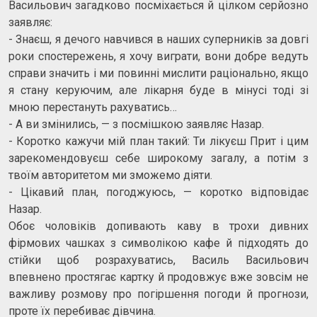
Васильович загадково посміхається й цілком серйозно
заявляє:
- Знаєш, я дечого навчився в наших суперників за довгі
роки спостережень, я хочу виграти, вони добре ведуть
справи значить і ми повинні мислити раціонально, якщо
я стану керуючим, але лікарня буде в мінусі тоді зі
мною перестануть рахуватись…
- А ви змінились, — з посмішкою заявляє Назар.
- Коротко кажучи мій план такий: Ти лікуєш Прит і цим
зарекомендовуєш себе широкому загалу, а потім з
твоїм авторитетом ми зможемо діяти.
- Цікавий план, погоджуюсь, — коротко відповідає
Назар.
Обоє чоловіків допивають каву в трохи дивних
фірмових чашках з символікою кафе й підходять до
стійки щоб розрахуватись, Василь Васильович
впевнено простягає картку й продовжує вже зовсім не
важливу розмову про погіршення погоди й прогнози,
проте їх перебиває дівчина.