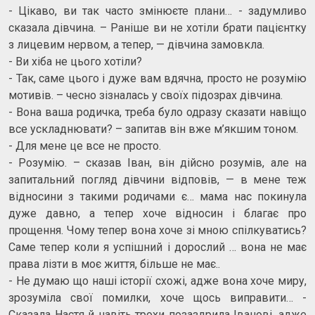
- Цікаво, ви так часто змінюєте плани… - задумливо
сказала дівчина. – Раніше ви не хотіли брати пацієнтку
з лицевим нервом, а тепер, — дівчина замовкла.
- Ви хіба не цього хотіли?
- Так, саме цього і дуже вам вдячна, просто не розумію
мотивів. – чесно зізналась у своїх підозрах дівчина.
- Вона ваша родичка, треба було одразу сказати навіщо
все ускладнювати? – запитав він вже м’якшим тоном.
- Для мене це все не просто.
- Розумію. – сказав Іван, він дійсно розумів, але на
запитальний погляд дівчини відповів, — в мене теж
відносини з такими родичами є… мама нас покинула
дуже давно, а тепер хоче відносин і благає про
прощення. Чому тепер вона хоче зі мною спілкуватись?
Саме тепер коли я успішний і дорослий … вона не має
права лізти в моє життя, більше не має..
- Не думаю що наші історії схожі, адже вона хоче миру,
зрозуміла свої помилки, хоче щось виправити… -
Сказала Настя й навіть трохи позаздрила Іванові, адже