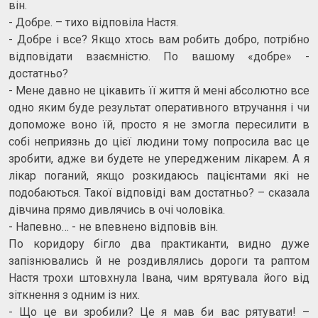
він.
- Добре. – тихо відповіла Настя.
- Добре і все? Якщо хтось вам робить добро, потрібно
відповідати взаємністю. По вашому «добре» -
достатньо?
- Мене давно не цікавить її життя й мені абсолютно все
одно яким буде результат оперативного втручання і чи
допоможе воно їй, просто я не змогла пересилити в
собі неприязнь до цієї людини тому попросила вас це
зробити, адже ви будете не упередженим лікарем. А я
лікар поганий, якщо розкидаюсь пацієнтами які не
подобаються. Такої відповіді вам достатньо? – сказала
дівчина прямо дивлячись в очі чоловіка.
- Напевно… - не впевнено відповів він.
По коридору бігло два практиканти, видно дуже
запізнювались й не роздивлялись дороги та раптом
Настя трохи штовхнула Івана, чим врятувала його від
зіткнення з одним із них.
- Що це ви зробили? Це я мав би вас рятувати! –