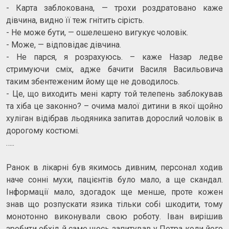
- Карта заблокована, — трохи роздратовано каже
дівчина, видно її теж гнітить сірість.
- Не може бути, — ошелешено вигукує чоловік.
- Може, — відповідає дівчина.
- Не парся, я розрахуюсь. – каже Назар ледве
стримуючи сміх, адже бачити Василя Васильовича
таким збентеженим йому ще не доводилось.
- Це, що виходить мені карту той телепень заблокував
та хіба це законно? – очима малої дитини в якої щойно
хуліган відібрав льодяника запитав дорослий чоловік в
дорогому костюмі.
…..
Ранок в лікарні був якимось дивним, персонал ходив
наче сонні мухи, пацієнтів було мало, а ще скандал.
Інформації мало, здогадок ще менше, проте кожен
знав що розпускати язика тільки собі шкодити, тому
монотонно виконували свою роботу. Іван вирішив
зробити обхід й саме щось запитував у Петра коли його