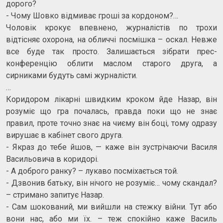
дорого?
- Чому Шовко відмиває гроші за кордоном?…
Чоловік крокує впевнено, журналістів по трохи
відтісняє охорона, на обличчі посмішка – оскал. Невже
все буде так просто. Залишається зібрати прес-
конференцію облити маслом старого друга, а
сирниками будуть самі журналісти.
…
Коридором лікарні швидким кроком йде Назар, він
розуміє що гра почалась, правда поки що не знає
правил, проте точно знає на чиєму він боці, тому одразу
вирушає в кабінет свого друга.
- Якраз до тебе йшов, — каже він зустрічаючи Василя
Васильовича в коридорі.
- А доброго ранку? – лукаво посміхається той.
- Дзвонив батьку, він нічого не розуміє… чому скандал?
– стримано запитує Назар.
- Сам шокований, ми вийшли на стежку війни. Тут або
вони нас, або ми їх. – теж спокійно каже Василь