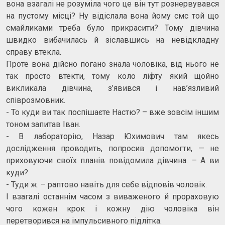
вона взагалі не розуміла чого це він тут рознервувався
на пустому місці? Ну відіслала вона йому смс той що
смайликами треба було прикрасити? Тому дівчина
швидко вибачилась й зіславшись на невідкладну
справу втекла.
Проте вона дійсно погано знала чоловіка, від нього не
так просто втекти, тому коло ліфту який щойно
викликала дівчина, з’явився і нав’язливий
співрозмовник.
- То куди ви так поспішаєте Настю? – вже зовсім іншим
тоном запитав Іван.
- В лабораторію, Назар Юхимович там якесь
дослідження проводить, попросив допомогти, — не
приховуючи своїх планів повідомила дівчина. – А ви
куди?
- Туди ж. – раптово навіть для себе відповів чоловік.
І взагалі останнім часом з виваженого й прораховую
чого кожен крок і кожну дію чоловіка він
перетворився на імпульсивного підлітка.