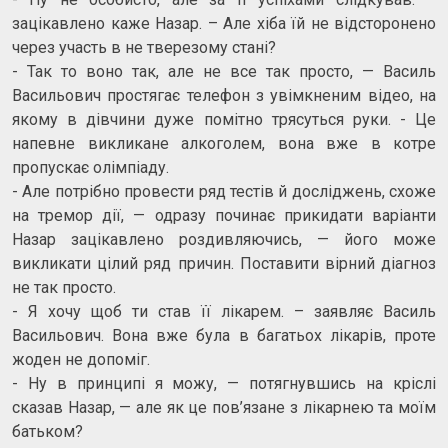
зацікавлено каже Назар. – Але хіба їй не відсторонено
через участь в не тверезому стані?
- Так то воно так, але не все так просто, — Василь
Васильович простягає телефон з увімкненим відео, на
якому в дівчини дуже помітно трясуться руки. - Це
напевне викликане алкоголем, вона вже в котре
пропускає олімпіаду.
- Але потрібно провести ряд тестів й досліджень, схоже
на тремор дії, — одразу починає прикидати варіанти
Назар зацікавлено роздивляючись, — його може
викликати цілий ряд причин. Поставити вірний діагноз
не так просто.
- Я хочу щоб ти став її лікарем. – заявляє Василь
Васильович. Вона вже була в багатьох лікарів, проте
жоден не допоміг.
- Ну в принципі я можу, — потягнувшись на кріслі
сказав Назар, — але як це пов’язане з лікарнею та моїм
батьком?