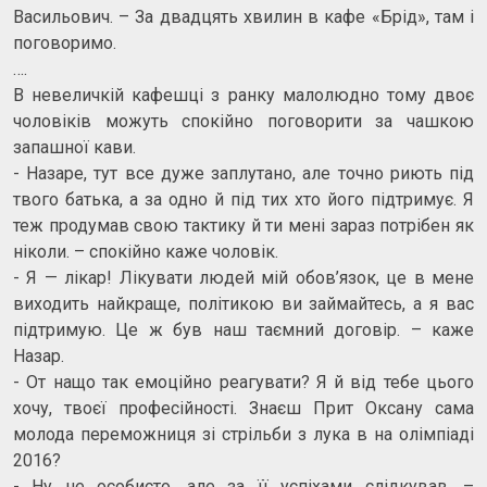
Васильович. – За двадцять хвилин в кафе «Брід», там і
поговоримо.
….
В невеличкій кафешці з ранку малолюдно тому двоє
чоловіків можуть спокійно поговорити за чашкою
запашної кави.
- Назаре, тут все дуже заплутано, але точно риють під
твого батька, а за одно й під тих хто його підтримує. Я
теж продумав свою тактику й ти мені зараз потрібен як
ніколи. – спокійно каже чоловік.
- Я — лікар! Лікувати людей мій обов’язок, це в мене
виходить найкраще, політикою ви займайтесь, а я вас
підтримую. Це ж був наш таємний договір. – каже
Назар.
- От нащо так емоційно реагувати? Я й від тебе цього
хочу, твоєї професійності. Знаєш Прит Оксану сама
молода переможниця зі стрільби з лука в на олімпіаді
2016?
- Ну не особисто, але за її успіхами слідкував. –