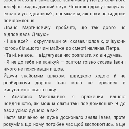
телефон видав дивний звук. Чоловік одразу глянув на
екран й угледівши ім’я, посміхався, аж поки не відкрив
повідомлення.
«Іване Мартиновичу, пробачте, що так довго не
відповідала. Дякую»
- І ще все? – округливши очі сказав чоловік, очікуючи
чогось більшого чим майже до смерті налякав Петра.
- Та ні, не все.. – відтягував час розплати, як він думав.
- Я не до тебе не панікуй. – раптом грізно сказав Іван і
нічого не пояснивши пішов.
Йдучи знайомим шляхом, швидкою ходою й не
розбираючи дороги Іван мало не врізався в
винуватицю свого гніву.
- Анастасіє Миколаївно, я вражений вашою
невдячністю, як можна слати такі повідомлення? Я до
вас з усією душею, а ви?
Настя звичайно не дуже досконало знала Івана, проте
розуміла, що йому потрібен час щоб заспокоїтись, а ще