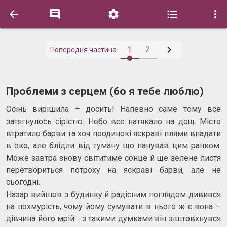






1
2
Попередня частина
Проблеми з серцем (бо я тебе люблю)
Осінь вирішила – досить! Напевно саме тому все
затягнулось сірістю. Небо все натякало на дощ. Місто
втратило барви та хоч поодинокі яскраві плями впадати
в око, але блідли від туману що панував цим ранком.
Може завтра знову світитиме сонце й ще зелене листя
перетвориться потроху на яскраві барви, але не
сьогодні.
Назар вийшов з будинку й радісним поглядом дивився
на похмурість, чому йому сумувати в нього ж є вона –
дівчина його мрій… з такими думками він зіштовхнувся