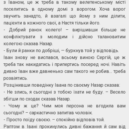
з Іваном, це ж треба в такому велетенському місті
поселитись в одному домі з ворогом. Хоча ворог
звучить занадто, й взагалі що йому з ним ділити,
пацієнти в кожного свої, а Настя тільки його.
- Добрий ранок колего! – вирішивши більше не
конфліктувати з молодим і дійсно талановитим
колегою сказав Назар.
- Були й ранки по добріші, — буркнув той у відповідь.
Іван знову не виспався, всьому виною Сергій, це ж
треба так накидатись і припертись посеред ночі. Навіть
дивно Іван вже давненько сам такого не робив… треба
розвіятись.
Розцінивши поведінку Івана по своєму Назар сказав:
- Не злись, я сьогодні з тобою їхати не буду. – Весело
збігши по сходах сказав Назар.
- Чому ж це? Чим моя персона не вгодила вам
сьогодні? – саркастично запитав чоловік.
- Просто поїду своєю. – спокійно відповів той.
Раптом в Івані прокинулись дивні бажання й сам від