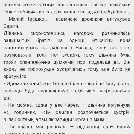
знічено почав чоловік, але за спиною почув знайомий
голос і обличчя його у раз змінилось, адже це був брат…
- Малий, Івашко… - навмисне дражнячи вигукував
Сергій.
Дівчина скориставшись нагодою розчинилась
залишаючи братів на одинці. Втікаючи вона
наштовхнулась на радісного Назара, вони так і не
розмовляли після тієї зустрічі, тому дівчина була
трохи спантеличена думками про подальші дії. Він
знову не пропонував зустрічатись тому все було не
зрозуміло.
- Йдемо на каво чай? Бо я то більше люблю каву, проте
сьогодні буде перекофіїнус, - сміючись запропонував
він.
- Не можна, адже у вас через, — дівчина поглянула
на годинник, -сім хвилин розпочнеться зустрічі
з пацієнтами, а там як завжди черга не мала.
- Ти знаєш мій розклад, — піднявши одну брову
здивовано запитав чоловік.