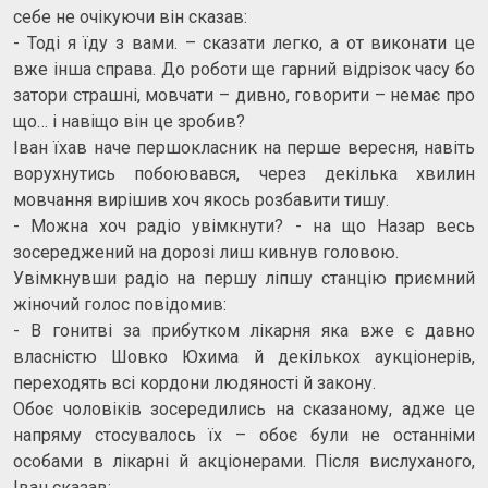
себе не очікуючи він сказав:
- Тоді я їду з вами. – сказати легко, а от виконати це
вже інша справа. До роботи ще гарний відрізок часу бо
затори страшні, мовчати – дивно, говорити – немає про
що… і навіщо він це зробив?
Іван їхав наче першокласник на перше вересня, навіть
ворухнутись побоювався, через декілька хвилин
мовчання вирішив хоч якось розбавити тишу.
- Можна хоч радіо увімкнути? - на що Назар весь
зосереджений на дорозі лиш кивнув головою.
Увімкнувши радіо на першу ліпшу станцію приємний
жіночий голос повідомив:
- В гонитві за прибутком лікарня яка вже є давно
власністю Шовко Юхима й декількох аукціонерів,
переходять всі кордони людяності й закону.
Обоє чоловіків зосередились на сказаному, адже це
напряму стосувалось їх – обоє були не останніми
особами в лікарні й акціонерами. Після вислуханого,
Іван сказав: