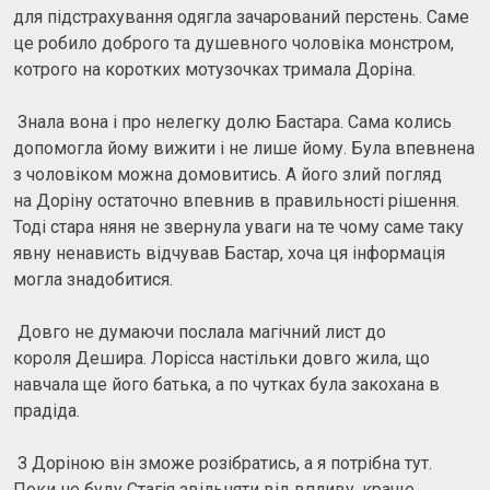
для підстрахування одягла зачарований перстень. Саме
це робило доброго та душевного чоловіка монстром,
котрого на коротких мотузочках тримала Доріна.
Знала вона і про нелегку долю Бастара. Сама колись
допомогла йому вижити і не лише йому. Була впевнена
з чоловіком можна домовитись. А його злий погляд
на Доріну остаточно впевнив в правильності рішення.
Тоді стара няня не звернула уваги на те чому саме таку
явну ненависть відчував Бастар, хоча ця інформація
могла знадобитися.
Довго не думаючи послала магічний лист до
короля Дешира. Лорісса настільки довго жила, що
навчала ще його батька, а по чутках була закохана в
прадіда.
З Доріною він зможе розібратись, а я потрібна тут.
Поки не буду Стагія звільняти від впливу, краще