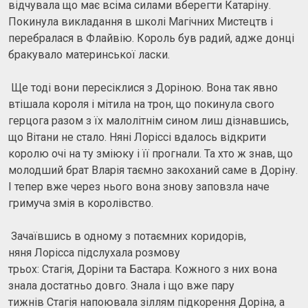
відчувала що має всіма силами вберегти Катаріну.
Покинула викладання в школі Магічних Мистецтв і
перебралася в Флайвію. Король був радий, адже донці
бракувало материнської ласки.
Ще тоді вони пересіклися з Доріною. Вона так явно
втішала короля і мітила на трон, що покинула свого
герцога разом з їх малолітнім сином лиш дізнавшись,
що Вітани не стало. Няні Лоріссі вдалось відкрити
королю очі на ту зміюку і її прогнали. Та хто ж знав, що
молодший брат Вларія таємно закоханий саме в Доріну.
І тепер вже через нього вона знову заповзла наче
гримуча змія в королівство.
Зачаївшись в одному з потаємних коридорів,
няня Лорісса підслухала розмову
трьох: Стагія, Доріни та Бастара. Кожного з них вона
знала достатньо довго. Знала і що вже пару
тижнів Стагія напоювала зіллям підкорення Доріна, а