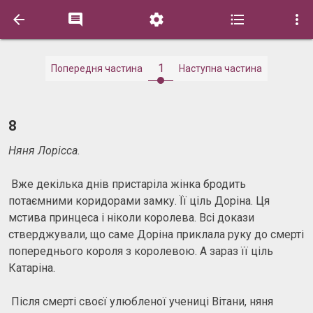





1
Попередня частина
Наступна частина
8
Няня Лорісса.
Вже декілька днів пристаріла жінка бродить
потаємними коридорами замку. Її ціль Доріна. Ця
мстива принцеса і ніколи королева. Всі докази
стверджували, що саме Доріна приклала руку до смерті
попереднього короля з королевою. А зараз її ціль
Катаріна.
Після смерті своєї улюбленої учениці Вітани, няня