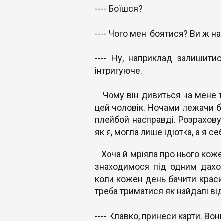
---- Боїшся?
---- Чого мені боятися? Ви ж н
---- Ну, наприклад залишити
інтригуюче.
Чому він дивиться на мене та
цей чоловік. Ночами лежачи бе
плейбой насправді. Розрахову
як я, могла лише ідіотка, а я с
Хоча й мріяла про нього коже
знаходимося під одним дахо
коли кожен день бачити краси
треба триматися як найдалі від
---- Клавко, принеси карти. Во