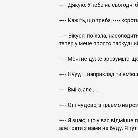
---- Дякую. У тебе на сьогодні 
---- Кажіть, що треба, ---- коротк
---- Вікуся поїхала, насолодит
тепер у мене просто паскудни
---- Мені не дуже зрозуміло, 
---- Нууу, ... наприклад ти вміє
---- Вмію, але ....
---- От і чудово, зіграємо на ро
---- Я знаю, що у вас відмінне 
але грати з вами не буду. Я ту