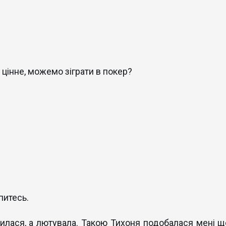
 цінне, можемо зіграти в покер?
питесь.
илася, а лютувала. Такою Тихоня подобалася мені щ