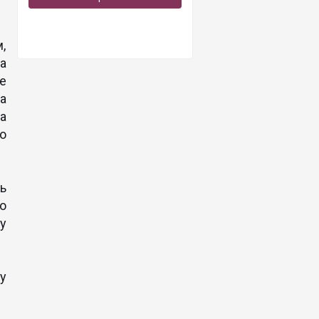
,
а
е
а
а
о
ь
о
у
у