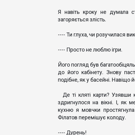
Я навіть кроку не думала с
загоряється злість.
---- Ти глуха, чи розучилася в
---- Просто не люблю ігри.
Його погляд був багатообіцяль
до його кабінету. Знову пас
подібне, як у басейні. Навіщо 
Де ті кляті карти? Узявши 
здригнулося на вікні. І, як
кухню я мовчки простягнула 
Філатов перемішує колоду.
---- Дурень!