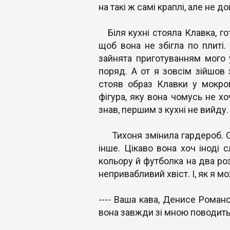
на такі ж самі краплі, але не до
Біля кухні стояла Клавка, го
щоб вона не збігла по плиті.
зайнята приготуванням мого 
поряд. А от я зовсім зійшов
стояв образ Клавки у мокро
фігура, яку вона чомусь не хо
знав, першим з кухні не вийду
Тихоня змінила гардероб. Сір
інше. Цікаво вона хоч іноді 
кольору й футболка на два роз
непривабливий хвіст. І, як я м
---- Ваша кава, Денисе Роман
вона завжди зі мною поводить