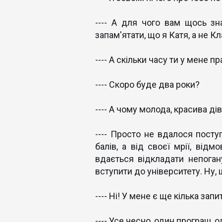
---- А для чого вам щось зн
запам'ятати, що я Катя, а не Кл
---- А скільки часу ти у мене 
---- Скоро буде два роки?
---- А чому молода, красива д
---- Просто не вдалося пост
балів, а від своєї мрії, відм
вдається відкладати непога
вступити до університету. Ну,
---- Ні! У мене є ще кілька запи
---- Усе чесно, один програш, 