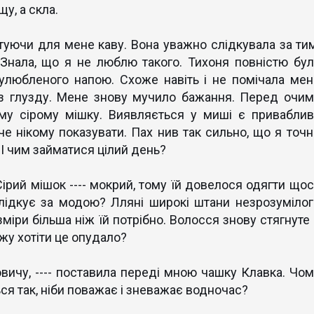
щу, а скла.
туючи для мене каву. Вона уважно слідкувала за тим
 Знала, що я не люблю такого. Тихоня повністю бул
улюбленого напою. Схоже навіть і не помічала мен
 з глузду. Мене знову мучило бажання. Перед очим
му сірому мішку. Виявляється у миші є приваблив
че нікому показувати. Пах нив так сильно, що я точн
. І чим займатися цілий день?
ий мішок ---- мокрий, тому їй довелося одягти щос
слідкує за модою? Лляні широкі штани незрозумілог
міри більша ніж їй потрібно. Волосся знову стягнуте 
ожу хотіти це опудало?
овичу, ---- поставила переді мною чашку Клавка. Чом
ся так, ніби поважає і зневажає водночас?