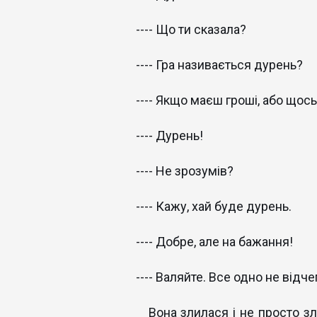
---- Що ти сказала?
---- Гра називається дурень?
---- Якщо маєш гроші, або щось
---- Дурень!
---- Не зрозумів?
---- Кажу, хай буде дурень.
---- Добре, але на бажання!
---- Валяйте. Все одно не відче
Вона злилася і не просто зл