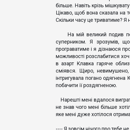
більше. Навіть крізь мішкуват
Цікаво, щоб вона сказала на т
Скільки часу це триватиме? Я ні
На мій великий подив перш
суперником. Я зрозумів, щ
програватиме і я дізнаюся про
можливості розслабитися хоч 
в азарт Клавка гаряче облизу
сміявся. Щиро, невимушено,
інтригувала погано одягнена К
побачити її роздягненою.
Нарешті мені вдалося виграти
не знав чого мені більше хоті
яке мені дуже хотілося отрима
---- Я зовсім нічого про тебе н