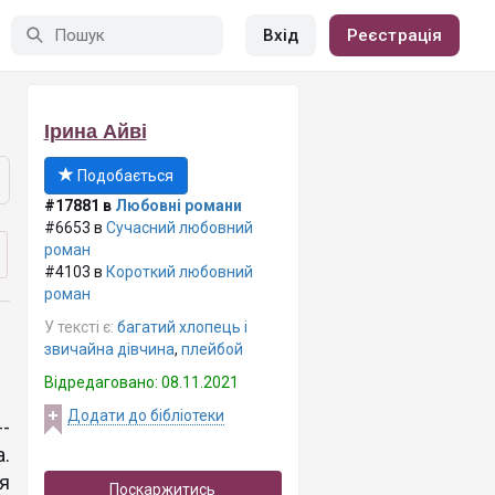
Вхід
Реєстрація
Ірина Айві
Подобається
#17881 в
Любовні романи
#6653 в
Сучасний любовний
роман
#4103 в
Короткий любовний
роман
У тексті є:
багатий хлопець і
звичайна дівчина
,
плейбой
Відредаговано: 08.11.2021
Додати до бібліотеки
-
а.
я
Поскаржитись