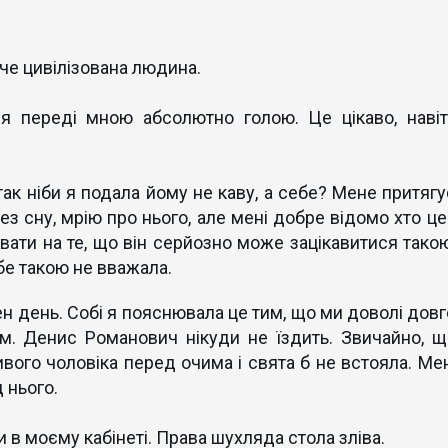
аче цивілізована людина.
ся переді мною абсолютно голою. Це цікаво, навіт
к ніби я подала йому не каву, а себе? Мене притягу
з сну, мрію про нього, але мені добре відомо хто це
вати на те, що він серйозно може зацікавитися такою
ебе такою не вважала.
н день. Собі я пояснювала це тим, що ми доволі довг
м. Денис Романович нікуди не їздить. Звичайно, щ
вого чоловіка перед очима і свята б не встояла. Мен
 нього.
ни в моєму кабінеті. Права шухляда стола зліва.