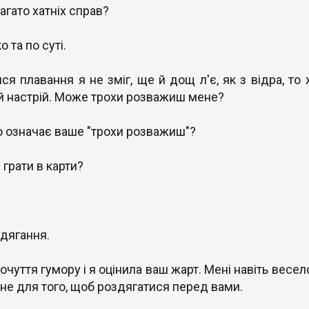
багато хатніх справ?
о та по суті.
ися плавання я не зміг, ще й дощ л'є, як з відра, то
й настрій. Може трохи розважиш мене?
що означає ваше "трохи розважиш"?
ш грати в карти?
здягання.
почуття гумору і я оцінила ваш жарт. Мені навіть весел
т не для того, щоб роздягатися перед вами.