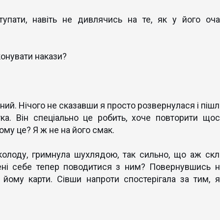
тупати, навіть не дивлячись на те, як у його оча
иконувати накази?
ний. Нічого не сказавши я просто розвернулася і пішл
тка. Він спеціально це робить, хоче повторити щос
йому це? Я ж не на його смак.
колоду, гримнула шухлядою, так сильно, що аж скл
 мені себе тепер поводитися з ним? Повернувшись н
йому карти. Сівши напроти спостерігала за тим, я