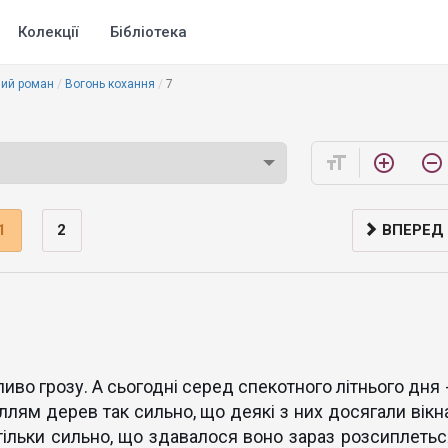
Колекції
Бібліотека
ий роман
Вогонь кохання
7
format_size
add_circle_outline
remove_circle_outline
1
2
ВПЕРЕД
во грозу. А сьогодні серед спекотного літнього дня -
гіллям дерев так сильно, що деякі з них досягали вікн
тільки сильно, що здавалося воно зараз розсиплетьс