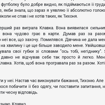
у футболку було добре видно, як підіймаються її груди
е, якби знала, що зараз я уявляю її абсолютно голою
коли не спав і не хотів таких, як Тихоня.
ий раз виграла Клавка. Вона виявилася сильни
о вона чудово грає в карти. Думав раз за разо
 неї все, що захочу. Помилявся. Дівчина не дала мен
на хвилину і це ще більше заводило мене. Увійшовш
вала свої губки зі словами "ось тобі, негіднику". 
 давно не відчував себе так просто й легко. Мен
лавка. Хотів, щоб вона програвала раз за разом. Хоті
 у неї. Настав час виконувати бажання, Тихоню. Але 
лося побачити її без одягу, чи поставити запитання, н
ти чесну відповідь.
е знаю, Клавко.