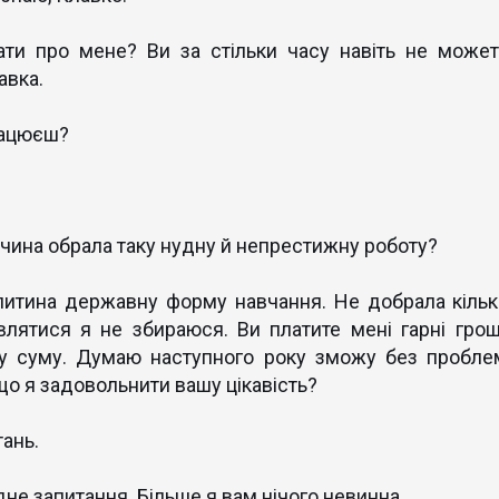
ати про мене? Ви за стільки часу навіть не может
авка.
працюєш?
івчина обрала таку нудну й непрестижну роботу?
упитина державну форму навчання. Не добрала кільк
овлятися я не збираюся. Ви платите мені гарні гроші
ну суму. Думаю наступного року зможу без пробле
 що я задовольнити вашу цікавість?
тань.
одне запитання. Більше я вам нічого невинна.