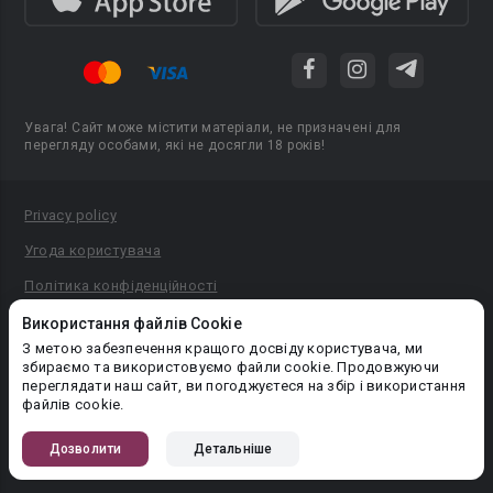
Увага! Сайт може містити матеріали, не призначені для
перегляду особами, які не досягли 18 років!
Privacy policy
Угода користувача
Політика конфіденційності
Правила публікації авторського контенту
Використання файлів Cookie
З метою забезпечення кращого досвіду користувача, ми
PR-вiддiл: pr@booknet.com
збираємо та використовуємо файли cookie. Продовжуючи
переглядати наш сайт, ви погоджуєтеся на збір і використання
файлів cookie.
© 2026 Booknet. Всі права захищено.
Narva mnt 5, Tallinn 10117, Естонія
Дозволити
Детальніше