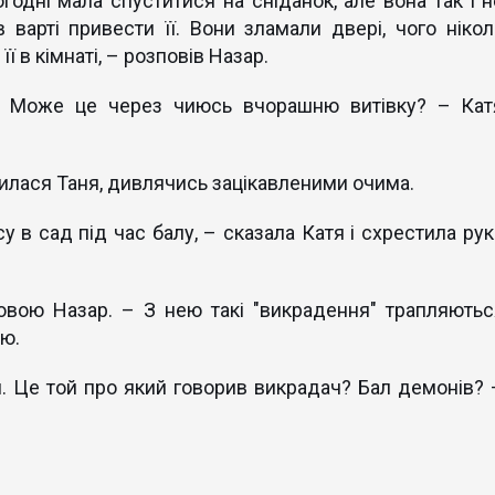
годні мала спуститися на сніданок, але вона так і н
в варті привести її. Вони зламали двері, чого нікол
її в кімнаті, – розповів Назар.
я? Може це через чиюсь вчорашню витівку? – Кат
тилася Таня, дивлячись зацікавленими очима.
су в сад під час балу, – сказала Катя і схрестила рук
овою Назар. – З нею такі "викрадення" трапляютьс
ою.
. Це той про який говорив викрадач? Бал демонів? 