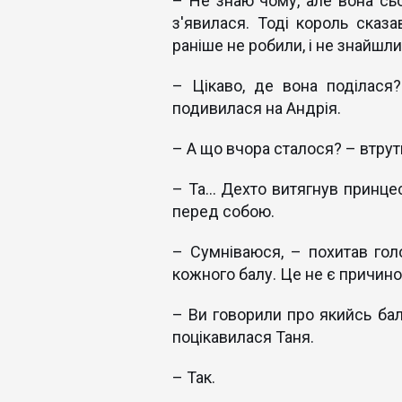
– Не знаю чому, але вона сьо
з'явилася. Тоді король сказа
раніше не робили, і не знайшли 
– Цікаво, де вона поділас
подивилася на Андрія.
– А що вчора сталося? – втру
– Та... Дехто витягнув принце
перед собою.
– Сумніваюся, – похитав гол
кожного балу. Це не є причин
– Ви говорили про якийсь бал
поцікавилася Таня.
– Так.