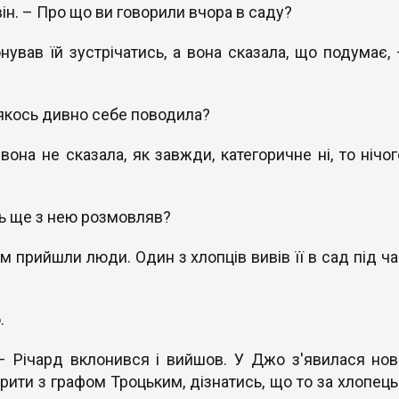
він. – Про що ви говорили вчора в саду?
нував їй зустрічатись, а вона сказала, що подумає, 
кось дивно себе поводила?
она не сказала, як завжди, категоричне ні, то нічог
сь ще з нею розмовляв?
им прийшли люди. Один з хлопців вивів її в сад під ча
.
– Річард вклонився і вийшов. У Джо з'явилася нов
рити з графом Троцьким, дізнатись, що то за хлопець 