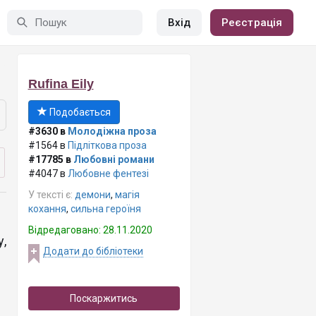
Вхід
Реєстрація
Rufina Eily
Подобається
#3630 в
Молодіжна проза
#1564 в
Підліткова проза
#17785 в
Любовні романи
#4047 в
Любовне фентезі
У тексті є:
демони
,
магія
кохання
,
сильна героїня
Відредаговано: 28.11.2020
,
Додати до бібліотеки
Поскаржитись