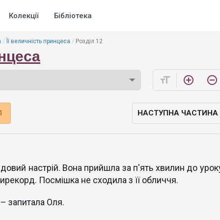
Колекції
Бібліотека
а
Її величність принцеса
Розділ 12
инцеса
format_size
add_circle_outline
remove_circle_outline
1
НАСТУПНА ЧАСТИНА
удовий настрій. Вона прийшла за п'ять хвилин до уроку
ирекорд. Посмішка не сходила з її обличчя.
 – запитала Оля.