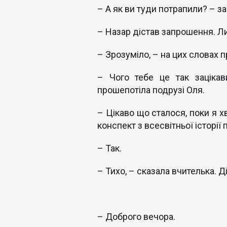
– А як ви туди потрапили? – з
– Назар дістав запрошення. Лиш
– Зрозуміло, – на цих словах п
– Чого тебе це так заціка
прошепотіла подрузі Оля.
– Цікаво що сталося, поки я хв
конспект з всесвітньої історії
– Так.
– Тихо, – сказала вчителька. Д
– Доброго вечора.