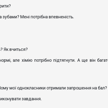
орити?
а зубами? Мені потрібна впевненість.
ь? Як вчиться?
ормі, але хімію потрібно підтягнути. А ще він багат
Чому мої однокласники отримали запрошення на бал?
виконувати завдання.