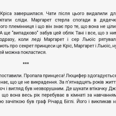
 Кріса завершилася. Чати після цього видалили дл
мітати сліди. Маргарет стерла спогади в дядечк
ого племінниця і що він знає про те, що вона не ціли
 А ще "випадково" забув цей облік Тані і все, що з н
одразу, коли леді Маргарет і сер Льюїс рятувал
нають про секрет принцеси це Кріс, Маргарет і Льюїс, н
дей можна покластися.
***
 поставили. Пропала принцеса! Люцифер здогадується
знає, що це не викрадення. За п'ятнадцять років житт
хоч і вигляд був незворушним. Де шукати втікачку Дж
 що вона весь рік перебуває в кімнаті за навчанням
 зачіпкою був граф Річард Біглі. Його і викликав н