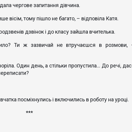
адала чергове запитання дівчина.
е вісім, тому пішло не багато, – відповіла Катя.
родзвенів дзвінок і до класу зайшла вчителька.
вило? Ти ж зазвичай не втручаєшся в розмови, 
оріла. Один день, а стільки пропустила... До речі, да
 переписати?
івчатка посміхнулись і включились в роботу на уроці.
***