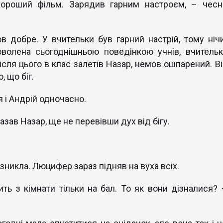
ороший фільм. Зарядив гарним настроєм, – чесн
 добре. У вчительки був гарний настрій, тому нічи
оволена сьогоднішньою поведінкою учнів, вчительк
сля цього в клас залетів Назар, немов ошпарений. Ві
 що біг.
 і Андрій одночасно.
казав Назар, ще не перевівши дух від бігу.
зникла. Люцифер зараз підняв на вуха всіх.
ть з кімнати тільки на бал. То як вони дізналися? 