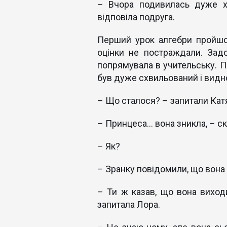
– Вчора подивилась дуже х
відповіла подруга.
Перший урок алгебри пройшов
оцінки не постраждали. Зад
попрямувала в учительську. Пі
був дуже схвильований і видно,
– Що сталося? – запитали Катя
– Принцеса... вона зникла, – с
– Як?
– Зранку повідомили, що вона 
– Ти ж казав, що вона виходи
запитала Лора.