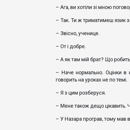
– Ага, ви хотіли зі мною погов
– Так. Ти ж триматимеш язик з
– Звісно, ученице.
– От і добре.
– А як там мій брат? Що робит
– Наче нормально. Оцінки в н
говорить на уроках не по темі.
– Я з цим розберуся.
– Мене також дещо цікавить. 
– У Назара програв, тому мав 