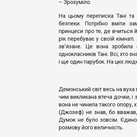
– Зрозуміло.
На цьому переписка Тані та
безпеки. Потрібно вміти за
принцеси про те, де вчиться й
рік перебуває у своїй кімнаті.
зв'язане. Це вона зробила 
однокласників Тані. Всі, хто з
і ще один парубок. На цих лю
Демонський світ весь на вуха
чим викликана втеча дочки, і 
вона не чинила такого опору, 
(Джозеф) не знав, бо вважав,
Думок не було зовсім. Єдиною
розмову його величність.