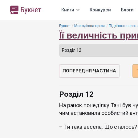
Книги
Конкурси
Блоги
Букнет
Молодіжна проза
Підліткова проз
Її величність пр
ПОПЕРЕДНЯ ЧАСТИНА
Розділ 12
На ранок понеділку Тані був ч
чим встановила особистий ант
– Ти така весела. Що сталось?