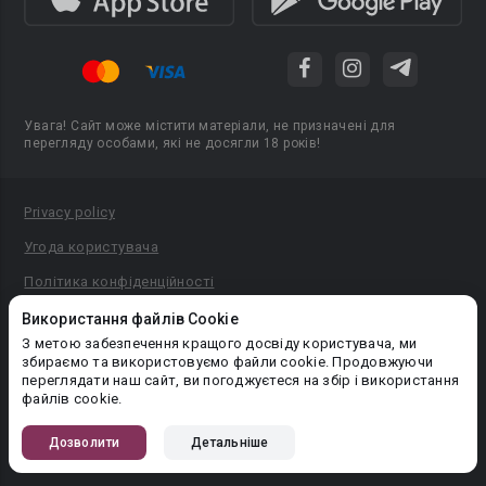
Увага! Сайт може містити матеріали, не призначені для
перегляду особами, які не досягли 18 років!
Privacy policy
Угода користувача
Політика конфіденційності
Правила публікації авторського контенту
Використання файлів Cookie
З метою забезпечення кращого досвіду користувача, ми
PR-вiддiл: pr@booknet.com
збираємо та використовуємо файли cookie. Продовжуючи
переглядати наш сайт, ви погоджуєтеся на збір і використання
файлів cookie.
© 2026 Booknet. Всі права захищено.
Narva mnt 5, Tallinn 10117, Естонія
Дозволити
Детальніше