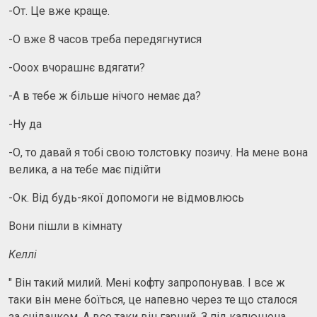
-От. Це вже краще.
-О вже 8 часов треба передягнутися
-Ооох вчорашнє вдягати?
-А в тебе ж більше нічого немає да?
-Ну да
-О, то давай я тобі свою толстовку позичу. На мене вона
велика, а на тебе має підійти
-Ок. Від будь-якої допомоги не відмовлюсь
Вони пішли в кімнату
Келлі
" Він такий милий. Мені кофту запропонував. І все ж
таки він мене боїться, це напевно через те що сталося
за сніданком. А все таки він гарний. З під капюшона