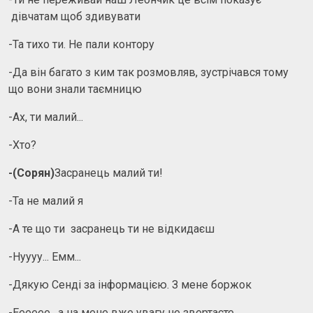
дівчатам щоб здивувати
-Та тихо ти. Не пали контору
-Да він багато з ким так розмовляв, зустрічався тому
що вони знали таємницю
-Ах, ти малий...
-Хто?
-(Сорян)
Засранець малий ти!
-Та не малий я
-А те що ти засранець ти не відкидаєш
-Нуууу... Емм...
-Дякую Сенді за інформацією. З мене боржок
-Ееееее, а на мене вже увагу не звертаєте