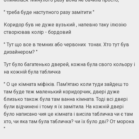
" треба буде наступного разу замітити "
Коридор був не дуже вузький , напевно таку ілюзію
створював колір - бордовий
" Тут що все в темних або червоних тонах. Хто тут був
дизайнером? "
Тут було багатенько дверей, кожна була свого кольору і
на кожній була табличка
" О це кімната міфіків. Пам'ятаю коли туди зайдеш то
там буде теж маленький коридорчик, двері дуже
близько також була там ванна кімната. Тоді всі двері
були відчинені і тому я їх замітила. На кожній двері
було написано чия це кімната і висіла табличка чи є там
хто, чи яка там була табличка? чи їх було дві? От морока
"