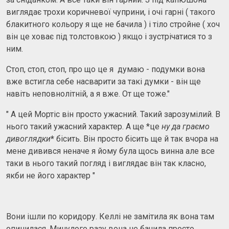
виглядає трохи коричневої чуприни, і очі гарні ( такого
блакитного кольору я ще не бачила ) і тіло стройне ( хоч
він це ховає під толстовкою ) якщо і зустрічатися то з
ним.
Стоп, стоп, стоп, про що це я думаю - подумки вона
вже встигла себе насварити за такі думки - він ще
навіть неповнолітній, а я вже. От ще тоже."
" А цей Мортіс він просто ужасний. Такий зарозумілий. В
нього такий ужасний характер. А ще *це
ну да граємо
дивоглядки
*
бісить. Він просто бісить ще й так вчора на
мене дивився неначе я йому була щось винна але все
таки в нього такий погляд і виглядає він так класно,
якби не його характер "
Вони ішли по коридору. Келлі не замітила як вона там
опинилася. Минулого разу вона не бачила просто,