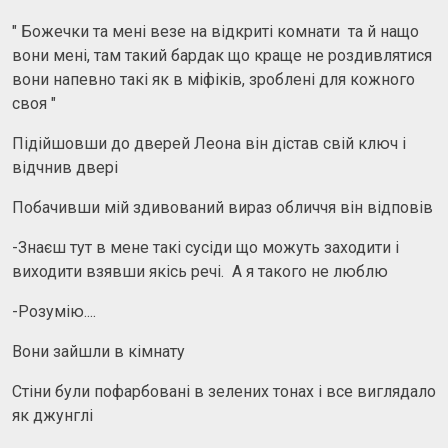
" Божечки та мені везе на відкриті комнати та й нащо
вони мені, там такий бардак що краще не роздивлятися
вони напевно такі як в міфіків, зроблені для кожного
своя "
Підійшовши до дверей Леона він дістав свій ключ і
відчнив двері
Побачивши мій здивований вираз обличчя він відповів
-Знаєш тут в мене такі сусіди що можуть заходити і
виходити взявши якісь речі. А я такого не люблю
-Розумію....
Вони зайшли в кімнату
Стіни були пофарбовані в зелених тонах і все виглядало
як джунглі