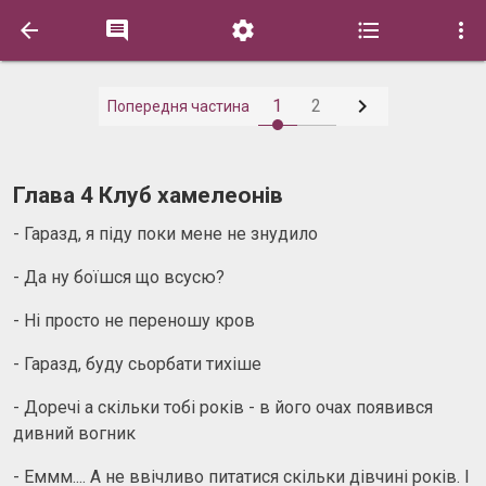






1
2
Попередня частина
Глава 4 Клуб хамелеонів
- Гаразд, я піду поки мене не знудило
- Да ну боїшся що всусю?
- Ні просто не переношу кров
- Гаразд, буду сьорбати тихіше
- Доречі а скільки тобі років - в його очах появився
дивний вогник
- Еммм.... А не ввічливо питатися скільки дівчині років. І