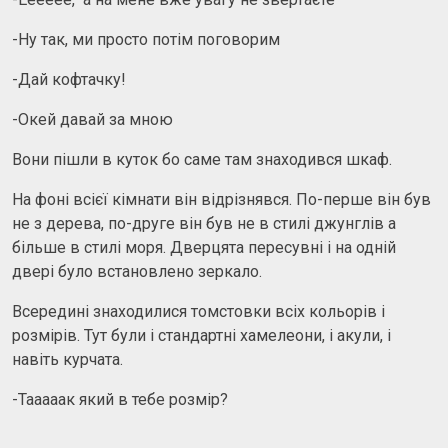
-Ну так, ми просто потім поговорим
-Дай кофтачку!
-Окей давай за мною
Вони пішли в куток бо саме там знаходився шкаф.
На фоні всієї кімнати він відрізнявся. По-перше він був
не з дерева, по-друге він був не в стилі джунглів а
більше в стилі моря. Дверцята пересувні і на одній
двері було встановлено зеркало.
Всередині знаходилися томстовки всіх кольорів і
розмірів. Тут були і стандартні хамелеони, і акули, і
навіть курчата.
-Тааааак який в тебе розмір?