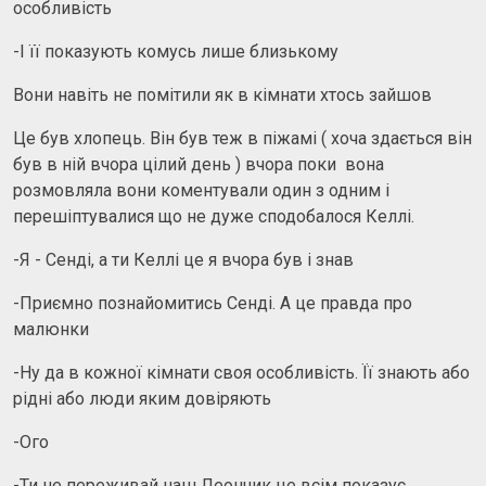
особливість
-І її показують комусь лише близькому
Вони навіть не помітили як в кімнати хтось зайшов
Це був хлопець. Він був теж в піжамі ( хоча здається він
був в ній вчора цілий день ) вчора поки вона
розмовляла вони коментували один з одним і
перешіптувалися що не дуже сподобалося Келлі.
-Я - Сенді, а ти Келлі це я вчора був і знав
-Приємно познайомитись Сенді. А це правда про
малюнки
-Ну да в кожної кімнати своя особливість. Її знають або
рідні або люди яким довіряють
-Ого
-Ти не переживай наш Леончик це всім показує