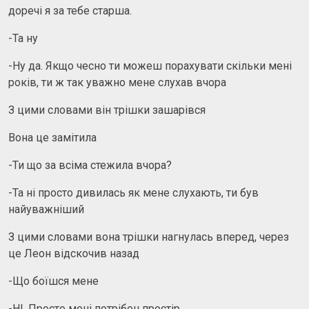
доречі я за тебе старша.
-Та ну
-Ну да. Якщо чесно ти можеш порахувати скільки мені
років, ти ж так уважно мене слухав вчора
З цими словами він трішки зашарівся
Вона це замітила
-Ти що за всіма стежила вчора?
-Та ні просто дивилась як мене слухають, ти був
найуважніший
З цими словами вона трішки нагнулась вперед, через
це Леон відскочив назад
-Що боїшся мене
-НІ. Просто мені потрібен простір