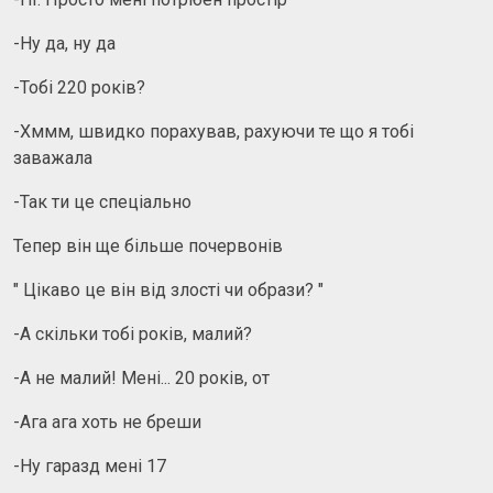
-Ну да, ну да
-Тобі 220 років?
-Хммм, швидко порахував, рахуючи те що я тобі
заважала
-Так ти це спеціально
Тепер він ще більше почервонів
" Цікаво це він від злості чи образи? "
-А скільки тобі років, малий?
-А не малий! Мені... 20 років, от
-Ага ага хоть не бреши
-Ну гаразд мені 17