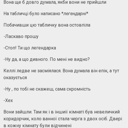
Вона ще б довго думала, якби вони не прийшли
На табличці було написано *
легендарні
*
Побачивши цю табличку вона остовпіла
-Ласкаво прошу
-Стоп! Ти що легендарка
-Ну да, а що дивного. По мені не видно?
Келлі ледве не засміялася. Вона думала він епік, а тут
оказується
-Ну , по тобі не скажеш, сама скромність
-Хех
Вони зайшли. Там як і в іншиії кімнаті був невеличкий
коридорчик, коло ванної стала черга з двох осіб. Двері
в кожну кімнату були відчинені