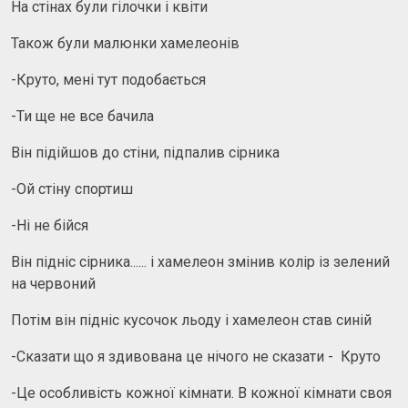
На стінах були гілочки і квіти
Також були малюнки хамелеонів
-Круто, мені тут подобається
-Ти ще не все бачила
Він підійшов до стіни, підпалив сірника
-Ой стіну спортиш
-Ні не бійся
Він підніс сірника...... і хамелеон змінив колір із зелений
на червоний
Потім він підніс кусочок льоду і хамелеон став синій
-Сказати що я здивована це нічого не сказати - Круто
-Це особливість кожної кімнати. В кожної кімнати своя