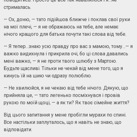
стрималась.
— Ох, доню, — тато підійшов ближче і поклав свої руки
на мої плечі, — я не ображаюсь на тебе, але немає
нічого кращого для батька почути такі слова від тебе.
— Я тепер…знаю усю правду про вас з мамою, тому…— я
важко видихнула і прикрила очі, бо ці слова давались
мені важко, — я не проти твого шлюбу з Мартою.
Будьте щасливі. Тільки не чекай від мене того, що я
кинусь їй на шию чи одразу полюблю.
— Не хвилюйся, я не чекаю від тебе нічого. Дякую, що
прийняла це, — тато легенько посміхнувся і провів
рукою по моїй щоці, — а як ти? Як твоє сімейне життя?
Від цього запитання у мене пробігли мурахи по спині.
Все настільки заплуталось, що я навіть не знаю, що
відповідати.