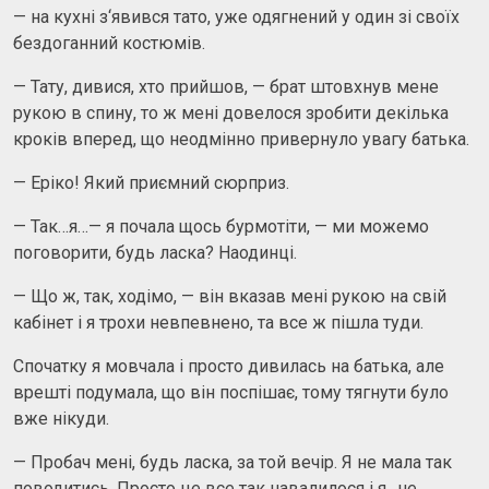
— на кухні з‘явився тато, уже одягнений у один зі своїх
бездоганний костюмів.
— Тату, дивися, хто прийшов, — брат штовхнув мене
рукою в спину, то ж мені довелося зробити декілька
кроків вперед, що неодмінно привернуло увагу батька.
— Еріко! Який приємний сюрприз.
— Так…я…— я почала щось бурмотіти, — ми можемо
поговорити, будь ласка? Наодинці.
— Що ж, так, ходімо, — він вказав мені рукою на свій
кабінет і я трохи невпевнено, та все ж пішла туди.
Спочатку я мовчала і просто дивилась на батька, але
врешті подумала, що він поспішає, тому тягнути було
вже нікуди.
— Пробач мені, будь ласка, за той вечір. Я не мала так
поводитись. Просто це все так навалилося і я…не