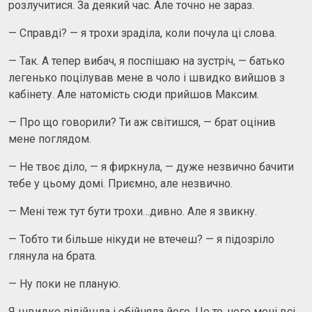
розлучитися. За деякий час. Але точно не зараз.
— Справді? — я трохи зраділа, коли почула ці слова.
— Так. А тепер вибач, я поспішаю на зустріч, — батько
легенько поцілував мене в чоло і швидко вийшов з
кабінету. Але натомість сюди прийшов Максим.
— Про що говорили? Ти аж світишся, — брат оцінив
мене поглядом.
— Не твоє діло, — я фиркнула, — дуже незвично бачити
тебе у цьому домі. Приємно, але незвично.
— Мені теж тут бути трохи…дивно. Але я звикну.
— Тобто ти більше нікуди не втечеш? — я підозріло
глянула на брата.
— Ну поки не планую.
Я швидко підійшла і обійняла його. Це те, чого мені всі