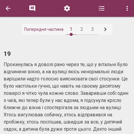






1
2
3
Попередня частина
19
Прокинулась я доволі рано через те, що у вітальні було
відчинене вікно, а на вулиці якісь ненормальні люди
вирішили надто голосно вияснювати свої стосунки. Це
було настільки гучно, що навіть на своєму десятому
поверсі я чітко чула кожне слово. Заваривши собі один
з чаїв, які тепер були у нас вдома, я підсунула крісло
ближче до вікна і спостерігала за людьми на вулиці.
Хтось вигулював собачку, хтось відправився на
пробіжку, хтось поспішав, швидше за все, у дитячий
садок, а дитина була дуже проти цього. Дехто інший