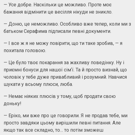
— Усе добре. Наскільки це можливо. Проте моє
бажання відмінити це весілля нікуди не зникло.
— Доню, це неможливо. Особливо вже тепер, коли ми з
батьком Серафима підписали певні документи.
— І все ж я не можу повірити, що ти таке зробив, — я
похитала головою.
— Це було твоє покарання за жахливу поведінку. Ну і
приємні бонуси для нашої сім‘ї. Та й просто визнай, що
чоловік у тебе дуже привабливий і розумний. Навчися
шукати у всьому плюси, люба.
— Немає ніяких плюсів у тому, щоб продати свою
доньку!
— Еріко, ми вже про це говорили. Я не продав тебе, ми
просто завдяки цьому вирішили певні питання. Але
якщо так все складно, то… то потім зможеш