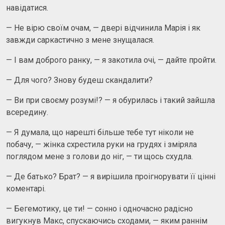
навідатися.
— Не вірю своїм очам, — двері відчинила Марія і як
завжди саркастично з мене знущалася.
— І вам доброго ранку, — я закотила очі, — дайте пройти.
— Для чого? Знову будеш скандалити?
— Ви при своєму розумі!? — я обурилась і такий зайшла
всередину.
— Я думала, що нарешті більше тебе тут ніколи не
побачу, — жінка схрестила руки на грудях і зміряла
поглядом мене з голови до ніг, — ти щось схудла.
— Де батько? Брат? — я вирішила проігнорувати її цінні
коментарі.
— Бегемотику, це ти! — сонно і одночасно радісно
вигукнув Макс, спускаючись сходами, — яким раннім