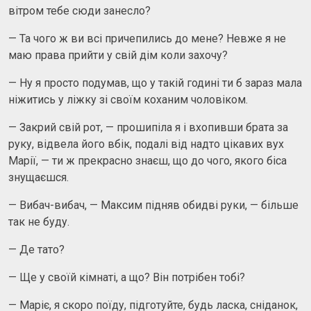
вітром тебе сюди занесло?
— Та чого ж ви всі причепились до мене? Невже я не
маю права прийти у свій дім коли захочу?
— Ну я просто подумав, що у такій годині ти б зараз мала
ніжитись у ліжку зі своїм коханим чоловіком.
— Закрий свій рот, — прошипіла я і вхопивши брата за
руку, відвела його вбік, подалі від надто цікавих вух
Марії, — ти ж прекрасно знаєш, що до чого, якого біса
знущаєшся.
— Вибач-вибач, — Максим підняв обидві руки, — більше
так не буду.
— Де тато?
— Ще у своїй кімнаті, а що? Він потрібен тобі?
— Маріє, я скоро поїду, підготуйте, будь ласка, сніданок,