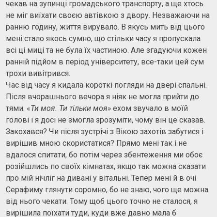
чекав на зупинці громадського транспорту, а ще хтось
не міг виїхати своєю автівкою з двору. Незважаючи на
ранню годину, життя вирувало. В якусь мить від цього
мені стало якось сумно, що стільки часу я пропускала
всі ці миці та не була їх частиною. Але згадуючи кожен
ранній підйом в період університету, все-таки цей сум
трохи вивітрився.
Час від часу я кидала короткі погляди на двері спальні.
Після вчорашнього вечора я ніяк не могла прийти до
тями. «
Ти моя. Ти тільки моя»
ехом звучало в моїй
голові і я досі не змогла зрозуміти, чому він це сказав.
Закохався? Чи після зустрічі з Вікою захотів забутися і
вирішив мною скористатися? Прямо мені так і не
вдалося спитати, бо потім через збентеження ми обоє
розійшлись по своїх кімнатах, якщо так можна сказати
про мій нічліг на дивані у вітальні. Тепер мені й в очі
Серафиму глянути соромно, бо не знаю, чого ще можна
від нього чекати. Тому щоб цього точно не сталося, я
вирішила поїхати туди, куди вже давно мала б