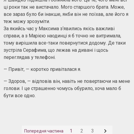
ці роки так не вистачало. Мого старшого брата. Може,
все зараз було би інакше, якби він не поїхав, але його я
теж можу зрозуміти.
За якийсь час у Максима з‘явились якісь важливі
справи, а з Марією наодинці я б точно не витримала,
тому вирішила все-таки повернутися додому. Де таки
зустріла Серафима, що лежав на дивані і щось
переглядав у телефоні.
— Привіт, — коротко привіталася я.
— Здоров, — відповів він, навіть не повертаючи на мене
голови. І це страшенно чомусь обурило, хоча мало б
бути все одно.

1
2
3
Попередня частина