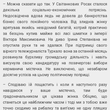
– Можна сказати що так. У Світанкових Росах сталося
декілька соціально-економічних потрясінь.
Недосвідчена вдова ледь не довела до банкротства
бізнес свого покійного чоловіка. Від злиднів жінку
врятував якийсь невідомий багатій, котрий практично
за безцінь купив майже всі ласі шматки з імперії
Віктора Максимовича. На диво Ірина Степанівна не
опустила руки та не здалася. При підтримці свого
вірного тележурналіста Туркало вона за останній місяць
розвинула бурхливу громадську діяльність і навіть
висунула свою кандидатуру на позачергові вибори
керманича містечка. Не виключено, що незабаром
досягне успіхів на цьому політичному поприщі.
– Сподіваю їй пощастить і коли я наступного разу
навідаюся у ваше містечко, там буде
градоначальником ця цікава жінка. Обіцяю, що
станеться це найближчим часом і тоді ми з тобою вже
точно сходимо на рибалку та вип’ємо не одну пляшку