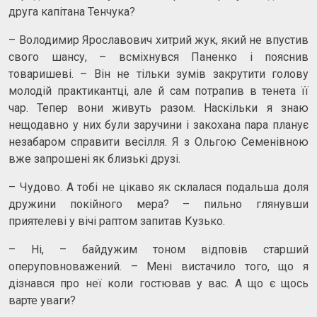
друга капітана Тенчука?
– Володимир Ярославович хитрий жук, який не впустив
свого шансу, – всміхнувся Паненко і пояснив
товаришеві. – Він не тільки зумів закрутити голову
молодій практикантці, але й сам потрапив в тенета її
чар. Тепер вони живуть разом. Наскільки я знаю
нещодавно у них були заручини і закохана пара планує
незабаром справити весілля. Я з Ольгою Семенівною
вже запрошені як близькі друзі.
– Чудово. А тобі не цікаво як склалася подальша доля
дружини покійного мера? – пильно глянувши
приятелеві у вічі раптом запитав Кузько.
– Ні, – байдужим тоном відповів старший
оперуповноважений. – Мені вистачило того, що я
дізнався про неї коли гостював у вас. А що є щось
варте уваги?