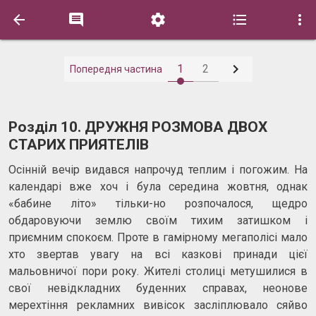






1
2
Попередня частина
Розділ 10. ДРУЖНЯ РОЗМОВА ДВОХ
СТАРИХ ПРИЯТЕЛІВ
Осінній вечір видався напрочуд теплим і погожим. На
календарі вже хоч і була середина жовтня, однак
«бабине літо» тільки-но розпочалося, щедро
обдаровуючи землю своїм тихим затишком і
приємним спокоєм. Проте в гамірному мегаполісі мало
хто звертав увагу на всі казкові принади цієї
мальовничої пори року. Жителі столиці метушилися в
свої невідкладних буденних справах, неонове
мерехтіння рекламних вивісок засліплювало сяйво