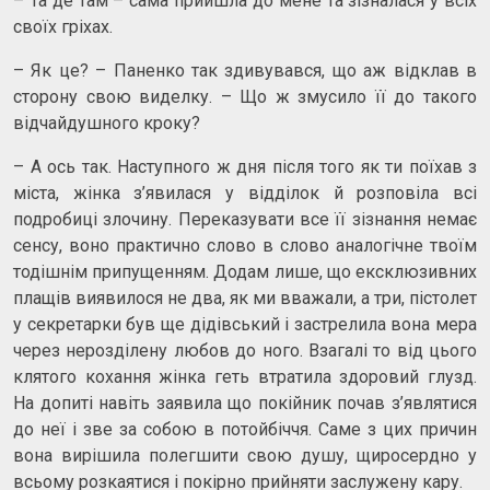
– Та де там – сама прийшла до мене та зізналася у всіх
своїх гріхах.
– Як це? – Паненко так здивувався, що аж відклав в
сторону свою виделку. – Що ж змусило її до такого
відчайдушного кроку?
– А ось так. Наступного ж дня після того як ти поїхав з
міста, жінка з’явилася у відділок й розповіла всі
подробиці злочину. Переказувати все її зізнання немає
сенсу, воно практично слово в слово аналогічне твоїм
тодішнім припущенням. Додам лише, що ексклюзивних
плащів виявилося не два, як ми вважали, а три, пістолет
у секретарки був ще дідівський і застрелила вона мера
через нерозділену любов до ного. Взагалі то від цього
клятого кохання жінка геть втратила здоровий глузд.
На допиті навіть заявила що покійник почав з’являтися
до неї і зве за собою в потойбіччя. Саме з цих причин
вона вирішила полегшити свою душу, щиросердно у
всьому розкаятися і покірно прийняти заслужену кару.