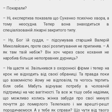
– Покарали?
– Ні, експертиза показала що Сукенко психічно хвора, а
тому неосудна. Тепер вона знаходиться в
спеціалізованій лікарні закритого типу.
– Ну, Бог їй суддя, – підсумував старший Валерій
Миколайович, проте свої розпитування не припиняв. – А
як там твій небіж? Він хоч через своє кохання не
наробив більше непоправних дурниць?
– На щастя ні. Звільнився з охоронної фірми і тепер на
крок не відходить від своєї обраниці. Та правда поки
що взаємністю йому не відповіла, та чогось терпить
біля себе. Мабуть відчуває потребу в чоловічій
підтримці на час вагітності. Та все ж тішу себе надіями,
що можливо колись жінка забуде про свої минулі
почуття до померлого Телепкало і ми врешті-решт
породичаємося. А у тебе як справи? Що чути від твого