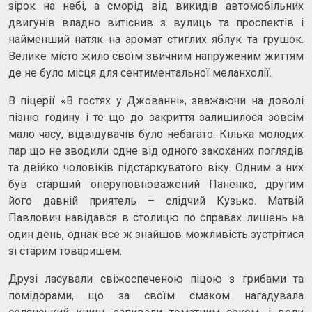
зірок на небі, а сморід від викидів автомобільних
двигунів владно витіснив з вулиць та проспектів і
найменший натяк на аромат стиглих яблук та грушок.
Велике місто жило своїм звичним напруженим життям
де не було місця для сентиментальної меланхолії.
В піцерії «В гостях у Джованні», зважаючи на доволі
пізню годину і те що до закриття залишилося зовсім
мало часу, відвідувачів було небагато. Кілька молодих
пар що не зводили одне від одного закоханих поглядів
та двійко чоловіків підстаркуватого віку. Одним з них
був старший оперуповноважений Паненко, другим
його давній приятель – слідчий Кузько. Матвій
Павлович навідався в столицю по справах лишень на
один день, однак все ж знайшов можливість зустрітися
зі старим товаришем.
Друзі ласували свіжоспеченою піцою з грибами та
помідорами, що за своїм смаком нагадувала