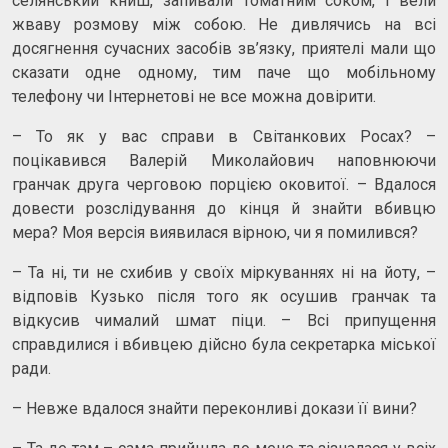
селянський книш, запивали томатним соком, і вели
жваву розмову між собою. Не дивлячись на всі
досягнення сучасних засобів зв’язку, приятелі мали що
сказати одне одному, тим паче що мобільному
телефону чи Інтернетові не все можна довірити.
– То як у вас справи в Світанкових Росах? –
поцікавився Валерій Миколайович наповнюючи
гранчак друга черговою порцією оковитої. – Вдалося
довести розслідування до кінця й знайти вбивцю
мера? Моя версія виявилася вірною, чи я помилився?
– Та ні, ти не схибив у своїх міркуваннях ні на йоту, –
відповів Кузько після того як осушив гранчак та
відкусив чималий шмат піци. – Всі припущення
справдилися і вбивцею дійсно була секретарка міської
ради.
– Невже вдалося знайти переконливі докази її вини?