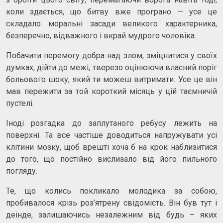
коли здається, що битву вже програно — усе це
складало моральні засади великого характерника,
безперечно, відважного і вкрай мудрого чоловіка.
Побачити перемогу добра над злом, зміцнитися у своїх
думках, дійти до межі, тверезо оцінюючи власний поріг
больового шоку, який ти можеш витримати. Усе це він
мав пережити за той короткий місяць у цій таємничій
пустелі.
Іноді розгадка до заплутаного ребусу лежить на
поверхні. Та все частіше доводиться напружувати усі
клітини мозку, щоб врешті хоча б на крок наблизитися
до того, що постійно вислизало від його пильного
погляду.
Те, що колись покликало молодика за собою,
пробивалося крізь роз’ятрену свідомість. Він був тут і
деінде, залишаючись незалежним від будь – яких