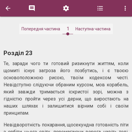





1
Попередня частина
Наступна частина
Розділ 23
Те, заради чого ти готовий ризикнути життям, коли
щомиті існує загроза його позбутись, і є твоєю
основоположною рисою, твоїм кодексом честі.
Невідступно слідуючи обраним курсом, мов корабель,
який завжди тримається іскристої зорі, можна з
гідністю пройти через усі дерни, що виростають на
наших шляхах і залишитися вірним собі і своїм
принципам.
Невідворотність покарання, щосекундна готовність піти
з орбіти цього світу, перемагаючи ворога навіть тоді,