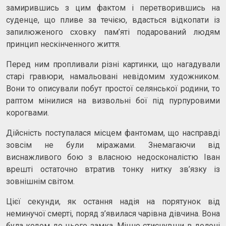
замирившись з цим фактом і перетворившись на
суденце, що пливе за течією, вдасться відкопати із
запилюженого сховку пам’яті подарований людям
принцип нескінченного життя.
Перед ним пропливали різні картинки, що нагадували
старі гравюри, намальовані невідомим художником.
Вони то описували побут простої селянської родини, то
раптом мінилися на визвольні бої під пурпуровими
корогвами.
Дійсність поступалася місцем фантомам, що насправді
зовсім не були міражами. Знемагаючи від
виснажливого бою з власною недосконалістю Іван
врешті остаточно втратив тонку нитку зв’язку із
зовнішнім світом.
Цієї секунди, як остання надія на порятунок від
неминучої смерті, поряд з’явилася чарівна дівчина. Вона
була кодом до цього замка. Міцно стиснувши в долоні