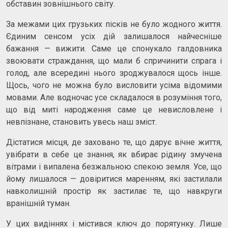
обставин зовнішнього світу.
За межами цих грузьких пісків не було жодного життя.
Єдиним сенсом усіх дій залишалося найчесніше
бажання — вижити. Саме це спонукало галдовника
звоювати страждання, що мали б спричинити спрага і
голод, але всередині нього зроджувалося щось інше.
Щось, чого не можна було висловити усіма відомими
мовами. Але водночас усе складалося в розуміння того,
що від миті народження саме це невисловлене і
невпізнане, становить увесь наш зміст.
Дістатися місця, де заховано те, що дарує вічне життя,
увібрати в себе це знання, як вбирає рідину змучена
вітрами і випалена безжальною спекою земля. Усе, що
йому лишалося — довіритися маренням, які застилали
навколишній простір як застилає те, що навкруги
вранішній туман.
У цих видіннях і містився ключ до порятунку. Лише