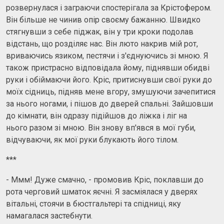
розвернулася і заграючи спостерігала за Крістофером.
Він більше не чинив опір своєму бажанню. Швидко
стягнувши з себе піджак, він у три кроки подолав
відстань, що розділяє нас. Він люто накрив мій рот,
вриваючись язиком, пестячи і з'єднуючись зі мною. Я
також пристрасно відповідала йому, піднявши обидві
руки і обіймаючи його. Кріс, притиснувши свої руки до
моїх сідниць, підняв мене вгору, змушуючи зачепитися
за нього ногами, і пішов до дверей спальні. Зайшовши
до кімнати, він одразу підійшов до ліжка і ліг на
нього разом зі мною. Він знову вп'явся в мої губи,
відчуваючи, як мої руки блукають його тілом.
***
- Ммм! Дуже смачно, - промовив Кріс, поклавши до
рота черговий шматок яєчні. Я засміялася у дверях
вітальні, стоячи в бюстгальтері та спідниці, яку
намагалася застебнути.