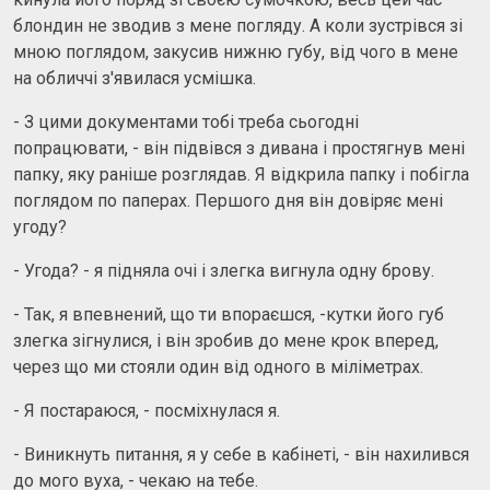
блондин не зводив з мене погляду. А коли зустрівся зі
мною поглядом, закусив нижню губу, від чого в мене
на обличчі з'явилася усмішка.
- З цими документами тобі треба сьогодні
попрацювати, - він підвівся з дивана і простягнув мені
папку, яку раніше розглядав. Я відкрила папку і побігла
поглядом по паперах. Першого дня він довіряє мені
угоду?
- Угода? - я підняла очі і злегка вигнула одну брову.
- Так, я впевнений, що ти впораєшся, -кутки його губ
злегка зігнулися, і він зробив до мене крок вперед,
через що ми стояли один від одного в міліметрах.
- Я постараюся, - посміхнулася я.
- Виникнуть питання, я у себе в кабінеті, - він нахилився
до мого вуха, - чекаю на тебе.