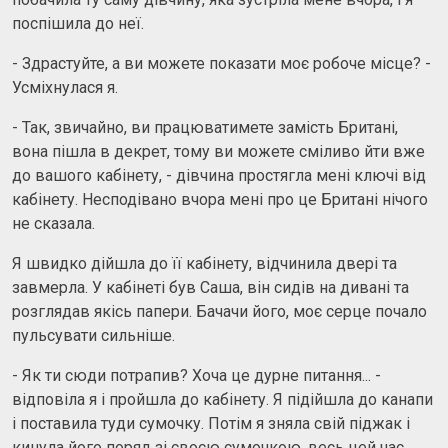
поспішила до неї.
- Здрастуйте, а ви можете показати моє робоче місце? -
Усміхнулася я.
- Так, звичайно, ви працюватимете замість Британі,
вона пішла в декрет, тому ви можете сміливо йти вже
до вашого кабінету, - дівчина простягла мені ключі від
кабінету. Несподівано вчора мені про це Британі нічого
не сказала.
Я швидко дійшла до її кабінету, відчинила двері та
завмерла. У кабінеті був Саша, він сидів на дивані та
розглядав якісь папери. Бачачи його, моє серце почало
пульсувати сильніше.
- Як ти сюди потрапив? Хоча це дурне питання... -
відповіла я і пройшла до кабінету. Я підійшла до канапи
і поставила туди сумочку. Потім я зняла свій піджак і
кинула його поряд зі своєю сумочкою, весь цей час