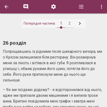






1
2
Попередня частина
26 розділ
Попрощавшись із рідними після шикарного вечора, ми
з Крісом залишилися біля ресторану. Він розвернув
мене за лікоть і вп'явся в мої губи. Я розпливлася в
усмішці і, обвив руками його шию, потягла його до
себе. Його руки притиснули мене до нього ще
сильніше.
– Як ми поїдемо додому? - я відсторонилася від нього,
адже ми приїхали двома машинами і я випила трохи
вина. Британі повідомила мені графік і завтра мені
треба вже вийти на роботу, але спочатку якось до неї