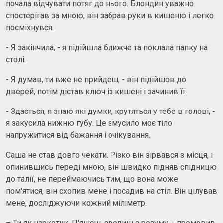
почала відчувати потяг до нього. Блондин уважно
спостерігав за мною, він забрав руки в кишеню і легко
посміхнувся.
- Я закінчила, - я підійшла ближче та поклала папку на
столі.
- Я думав, ти вже не прийдеш, - він підійшов до
дверей, потім дістав ключ із кишені і зачинив її.
- Здається, я знаю які думки, крутяться у тебе в голові, -
я закусила нижню губу. Це змусило моє тіло
напружитися від бажання і очікування.
Саша не став довго чекати. Різко він зірвався з місця, і
опинившись переді мною, він швидко підняв спідницю
до талії, не переймаючись тим, що вона може
пом'ятися, він схопив мене і посадив на стіл. Він цілував
мене, досліджуючи кожний міліметр.
– Ти як наркотик. П'янієш, зводиш з розуму, - промовив