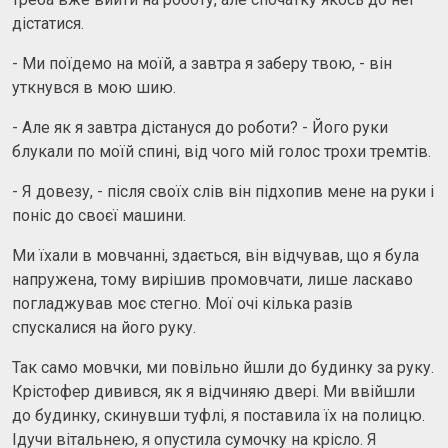
дістатися.
- Ми поїдемо на моїй, а завтра я заберу твою, - він
уткнувся в мою шию.
- Але як я завтра дістануся до роботи? - Його руки
блукали по моїй спині, від чого мій голос трохи тремтів.
- Я довезу, - після своїх слів він підхопив мене на руки і
поніс до своєї машини.
Ми їхали в мовчанні, здається, він відчував, що я була
напружена, тому вирішив промовчати, лише ласкаво
погладжував моє стегно. Мої очі кілька разів
спускалися на його руку.
Так само мовчки, ми повільно йшли до будинку за руку.
Крістофер дивився, як я відчиняю двері. Ми ввійшли
до будинку, скинувши туфлі, я поставила їх на полицю.
Ідучи вітальнею, я опустила сумочку на крісло. Я