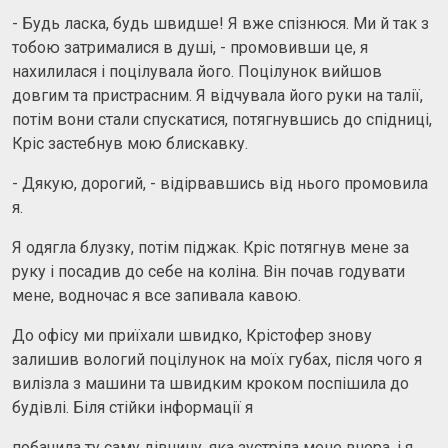
- Будь ласка, будь швидше! Я вже спізнюся. Ми й так з
тобою затрималися в душі, - промовивши це, я
нахилилася і поцілувала його. Поцілунок вийшов
довгим та пристрасним. Я відчувала його руки на талії,
потім вони стали спускатися, потягнувшись до спідниці,
Кріс застебнув мою блискавку.
- Дякую, дорогий, - відірвавшись від нього промовила
я.
Я одягла блузку, потім піджак. Кріс потягнув мене за
руку і посадив до себе на коліна. Він почав годувати
мене, водночас я все запивала кавою.
До офісу ми приїхали швидко, Крістофер знову
залишив вологий поцілунок на моїх губах, після чого я
вилізла з машини та швидким кроком поспішила до
будівлі. Біля стійки інформації я
побачила ту саму дівчину, яка зустріла мене вчора, і я