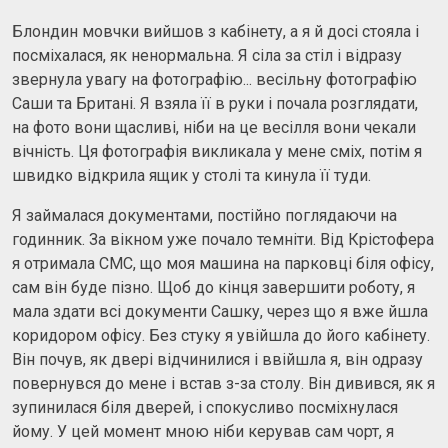
Блондин мовчки вийшов з кабінету, а я й досі стояла і
посміхалася, як ненормальна. Я сіла за стіл і відразу
звернула увагу на фотографію... весільну фотографію
Саши та Британі. Я взяла її в руки і почала розглядати,
на фото вони щасливі, ніби на це весілля вони чекали
вічність. Ця фотографія викликала у мене сміх, потім я
швидко відкрила ящик у столі та кинула її туди.
Я займалася документами, постійно поглядаючи на
годинник. За вікном уже почало темніти. Від Крістофера
я отримала СМС, що моя машина на парковці біля офісу,
сам він буде пізно. Щоб до кінця завершити роботу, я
мала здати всі документи Сашку, через що я вже йшла
коридором офісу. Без стуку я увійшла до його кабінету.
Він почув, як двері відчинилися і ввійшла я, він одразу
повернувся до мене і встав з-за столу. Він дивився, як я
зупинилася біля дверей, і спокусливо посміхнулася
йому. У цей момент мною ніби керував сам чорт, я