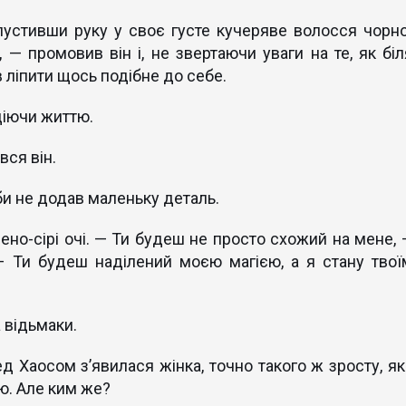
устивши руку у своє густе кучеряве волосся чорно
 — промовив він і, не звертаючи уваги на те, як біл
в ліпити щось подібне до себе.
адіючи життю.
вся він.
кби не додав маленьку деталь.
ено-сірі очі. — Ти будеш не просто схожий на мене, 
— Ти будеш наділений моєю магією, а я стану твої
а відьмаки.
 Хаосом з’явилася жінка, точно такого ж зросту, як 
ою. Але ким же?