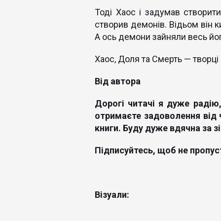
Тоді Хаос і задумав створити
створив демонів. Відьом він 
А ось демони зайняли весь йо
Хаос, Доля та Смерть — творці с
Від автора
Дорогі читачі я дуже радію,
отримаєте задоволення від ч
книги. Буду дуже вдячна за з
Підписуйтесь, щоб не пропус
Візуали: