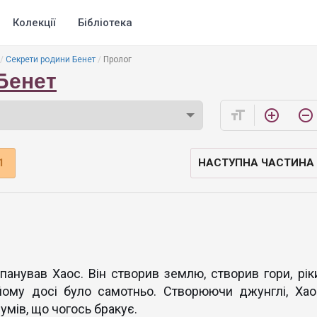
Колекції
Бібліотека
Секрети родини Бенет
Пролог
Бенет
format_size
add_circle_outline
remove_circle_outline
1
НАСТУПНА ЧАСТИНА
панував Хаос. Він створив землю, створив гори, ріки
 йому досі було самотньо. Створюючи джунглі, Хао
зумів, що чогось бракує.