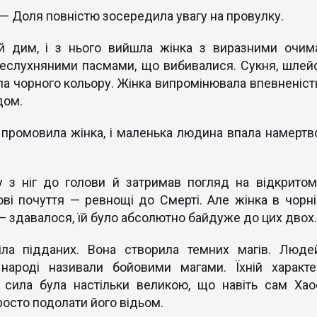
— Доля повністю зосередила увагу на провулку.
й дим, і з нього вийшла жінка з виразними очима
неслухняними пасмами, що вибивалися. Сукня, шлей
ула чорного кольору. Жінка випромінювала впевненість
одом.
промовила жінка, і маленька людина впала намертво
у з ніг до голови й затримав погляд на відкритом
ові почуття — ревнощі до Смерті. Але жінка в чорні
 — здавалося, їй було абсолютно байдуже до цих двох
ла підданих. Вона створила темних магів. Людей
 народі називали бойовими магами. Їхній характе
а сила була настільки великою, що навіть сам Хао
просто подолати його відьом.