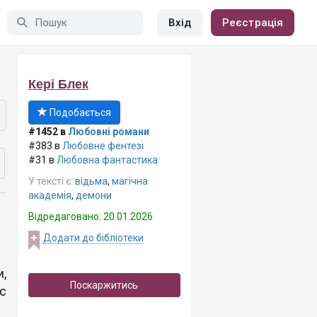
Вхід
Реєстрація
Кері Блек
Подобається
#1452 в
Любовні романи
#383 в
Любовне фентезі
#31 в
Любовна фантастика
У тексті є:
відьма
,
магічна
академія
,
демони
Відредаговано: 20.01.2026
Додати до бібліотеки
,
Поскаржитись
с