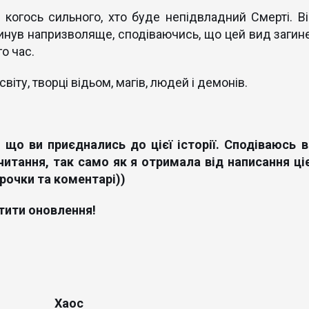
 когось сильного, хто буде непідвладний Смерті. Ві
кинув напризволяще, сподіваючись, що цей вид загине
го час.
віту, творці відьом, магів, людей і демонів.
 що ви приєднались до цієї історії. Сподіваюсь в
итання, так само як я отримала від написання ціє
ірочки та коментарі))
тити оновлення!
Хаос