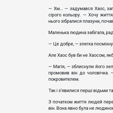
— Хм… — задумався Хаос, зап
сірого кольору. — Хочу життя,
нього зібралися плазуни, поча
Маленька людина забігала, р
— Це добре, — злегка посміхну
Але Хаос був би не Хаосом, я
— Магія, — зблиснули його зел
промовив він до чоловічка. 
покровителем.
Так і з’явилися перші відьми т
З початком життя людей перед
він. Вона явно була не людин