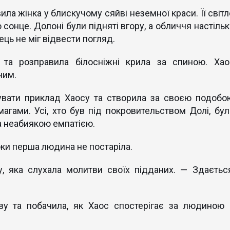
ла жінка у блискучому сяйві неземної краси. Її світл
онце. Долоні були підняті вгору, а обличчя настільк
ець не міг відвести погляд.
 та розправила білосніжні крила за спиною. Хао
 ним.
увати приклад Хаосу та створила за своєю подобо
магами. Усі, хто був під покровительством Долі, бул
та неабиякою емпатією.
поки перша людина не постаріла.
, яка слухала молитви своїх підданих. — Здається
ву та побачила, як Хаос спостерігає за людиною 