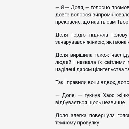
— Я — Доля, — голосно промови
довге волосся випромінювало с
прекрасне, що навіть сам Твор
Доля гордо підняла голову
зачарувався жінкою, як і вона
Доля вирішила також наслід
людей і назвала їх світлими 
наділені даром цілительства 
Так і правили вони вдвох, до
— Доле, — гукнув Хаос жінку
відбувається щось незвичне.
Доля злегка повернула голо
темному провулку.