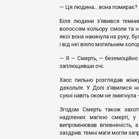
— Ця людина… вона помирає? 
Біля людини з’явився темни
волоссям кольору смоли та 
якої вона накинула на руку, б
і від неї віяло могильним хол
— Я — Смерть, — беземоційно 
заплющивши очі.
Хаос пильно розглядав жінк
декольте. У Долі з’явилися н
сукні навіть оком не змигнула
Згодом Смерть також захоті
наділених магією смерті, у
випромінював впевненість, 
заздрив: темні маги могли за