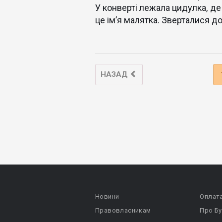
У конверті лежала цидулка, де
це ім’я малятка. Зверталися до
НАЗАД
Новини
Оплат
Правовласникам
Про Бу