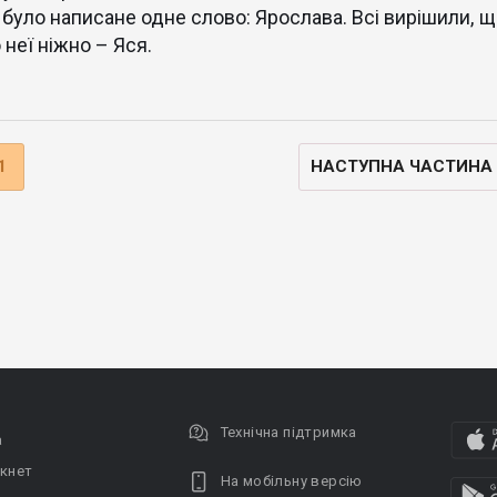
 було написане одне слово: Ярослава. Всі вирішили, щ
 неї ніжно – Яся.
1
НАСТУПНА ЧАСТИНА
Технічна підтримка
а
кнет
На мобільну версію