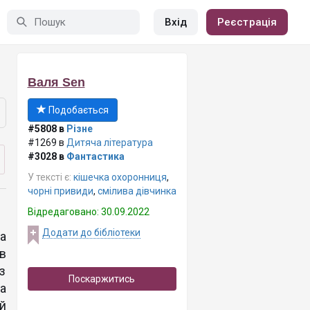
Вхід
Реєстрація
Валя Sen
Подобається
#5808 в
Різне
#1269 в
Дитяча література
#3028 в
Фантастика
У тексті є:
кішечка охоронниця
,
чорні привиди
,
смілива дівчинка
Відредаговано: 30.09.2022
Додати до бібліотеки
а
в
з
Поскаржитись
а
ій