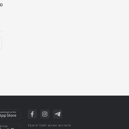
о
Увага! Сайт може містити