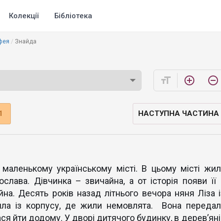
Колекції
Бібліотека
фея
Знайда
format_size
add_circle_outline
remove_circle_outline
1
НАСТУПНА ЧАСТИНА
 маленькому українському місті. В цьому місті жил
ослава. Дівчинка – звичайна, а от історія появи її 
а. Десять років назад літнього вечора няня Ліза і
ла із корпусу, де жили немовлята. Вона передал
ася йти додому. У дворі дитячого будинку, в дерев’ян