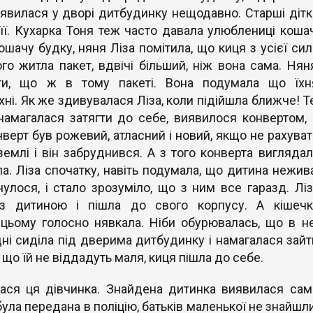
з’явилася у дворі дитбудинку нещодавно. Старші дітк
її. Кухарка Тоня теж часто давала улюблениці кошач
шачу будку, няня Ліза помітила, що киця з усієї сил
го житла пакет, вдвічі більший, ніж вона сама. Няня
ути, що ж в тому пакеті. Вона подумала що їхн
ні. Як же здивувалася Ліза, коли підійшла ближче! Те
намагалася затягти до себе, виявилося конвертом, 
верт був рожевий, атласний і новий, якщо не рахуват
землі і він забруднився. А з того конверта виглядал
ла. Ліза спочатку, навіть подумала, що дитина нежива
улося, і стало зрозуміло, що з ним все гаразд. Ліз
з дитиною і пішла до свого корпусу. А кішечк
 цьому голосно нявкала. Ніби обурювалась, що в не
 дні сиділа під дверима дитбудинку і намагалася зайт
 що їй не віддадуть маля, киця пішла до себе.
ася ця дівчинка. Знайдена дитинка виявилася сам
ула передана в поліцію, батьків маленької не знайшли