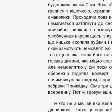
будці жила кішка Сіма. Вона 
гралися з кішечкою, кормили 
смаколики. Проходячи повз ко
намагається затягнути до сво
звичайно, вирішила поглян
улюблениця вкрала щось із кух
що кицька схопила зубами і 
який замотують немовлят. Кон
того, що кішка тягла його по 
голівка дитини, яка міцно спа
Але немовлятко у сні посміхн
обережно підняла конверт 
почимчикувала слідом, і при
забрали її знахідку. Сіма три
всередину. Потім, зрозумівши,
Ніхто не знав, звідки взял
дівчинкою. І хоча ця справа б