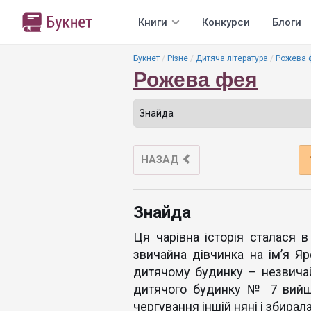
Книги
Конкурси
Блоги
Букнет
Різне
Дитяча література
Рожева 
Рожева фея
НАЗАД
Знайда
Ця чарівна історія сталася в
звичайна дівчинка на ім’я Яр
дитячому будинку – незвичайн
дитячого будинку № 7 вийш
чергування іншій няні і збирал