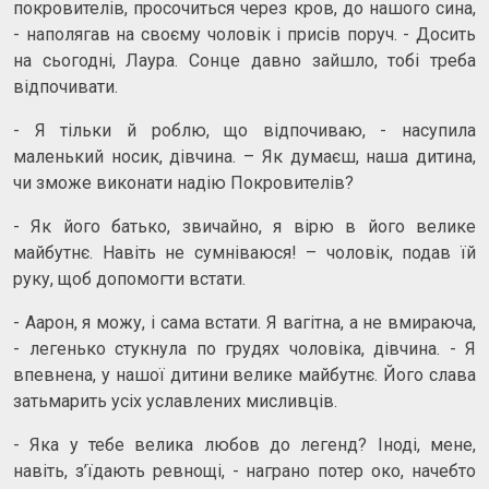
покровителів, просочиться через кров, до нашого сина,
- наполягав на своєму чоловік і присів поруч. - Досить
на сьогодні, Лаура. Сонце давно зайшло, тобі треба
відпочивати.
- Я тільки й роблю, що відпочиваю, - насупила
маленький носик, дівчина. – Як думаєш, наша дитина,
чи зможе виконати надію Покровителів?
- Як його батько, звичайно, я вірю в його велике
майбутнє. Навіть не сумніваюся! – чоловік, подав їй
руку, щоб допомогти встати.
- Аарон, я можу, і сама встати. Я вагітна, а не вмираюча,
- легенько стукнула по грудях чоловіка, дівчина. - Я
впевнена, у нашої дитини велике майбутнє. Його слава
затьмарить усіх уславлених мисливців.
- Яка у тебе велика любов до легенд? Іноді, мене,
навіть, з’їдають ревнощі, - награно потер око, начебто