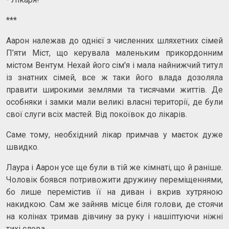
***
Аарон належав до однієї з численних шляхетних сімей
П’яти Міст, що керувала маленьким прикордонним
містом Вентум. Нехай його сім'я і мала найнижчий титул
із знатних сімей, все ж таки його влада дозоляла
правити широкими землями та тисячами життів. Де
особняки і замки мали великі власні території, де були
свої слуги всіх мастей. Від покоївок до лікарів.
Саме тому, необхідний лікар примчав у маєток дуже
швидко.
Лаура і Аарон усе ще були в тій же кімнаті, що й раніше.
Чоловік боявся потривожити дружину переміщеннями,
бо лише перемістив її на диван і вкрив хутряною
накидкою. Сам же зайняв місце біля голови, де стоячи
на колінах тримав дівчину за руку і нашіптуючи ніжні
тихі слова.