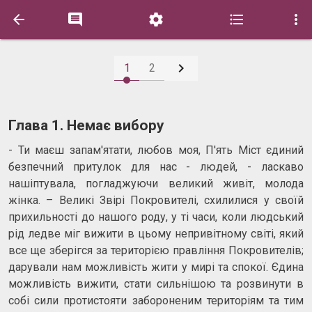






1
2
Глава 1. Немає вибору
- Ти маєш запам'ятати, любов моя, П'ять Міст єдиний
безпечний притулок для нас - людей, - ласкаво
нашіптувала, погладжуючи великий живіт, молода
жінка. – Великі Звірі Покровителі, схилилися у своїй
прихильності до нашого роду, у ті часи, коли людський
рід ледве міг вижити в цьому непривітному світі, який
все ще зберігся за територією правління Покровителів;
дарували нам можливість жити у мирі та спокої. Єдина
можливість вижити, стати сильнішою та розвинути в
собі сили протистояти забороненим територіям та тим