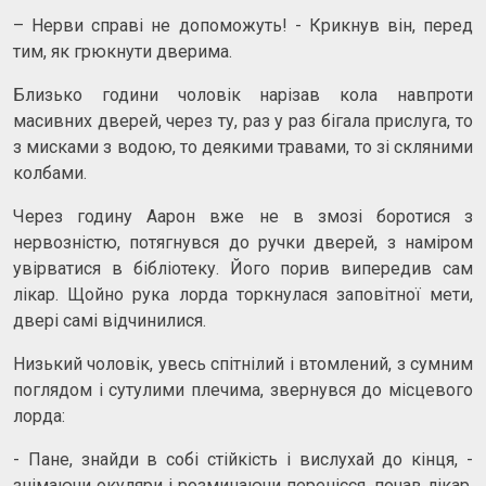
– Нерви справі не допоможуть! - Крикнув він, перед
тим, як грюкнути дверима.
Близько години чоловік нарізав кола навпроти
масивних дверей, через ту, раз у раз бігала прислуга, то
з мисками з водою, то деякими травами, то зі скляними
колбами.
Через годину Аарон вже не в змозі боротися з
нервозністю, потягнувся до ручки дверей, з наміром
увірватися в бібліотеку. Його порив випередив сам
лікар. Щойно рука лорда торкнулася заповітної мети,
двері самі відчинилися.
Низький чоловік, увесь спітнілий і втомлений, з сумним
поглядом і сутулими плечима, звернувся до місцевого
лорда:
- Пане, знайди в собі стійкість і вислухай до кінця, -
знімаючи окуляри і розминаючи перенісся, почав лікар.