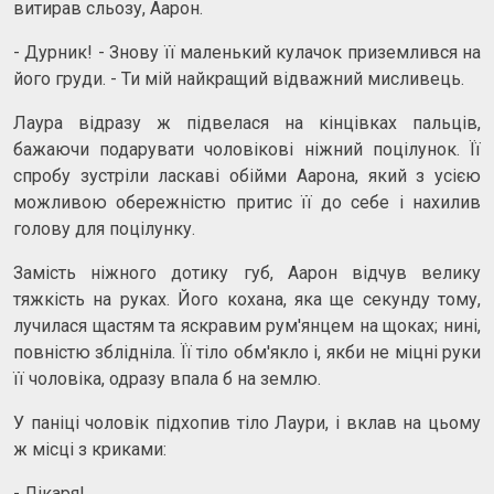
витирав сльозу, Аарон.
- Дурник! - Знову її маленький кулачок приземлився на
його груди. - Ти мій найкращий відважний мисливець.
Лаура відразу ж підвелася на кінцівках пальців,
бажаючи подарувати чоловікові ніжний поцілунок. Її
спробу зустріли ласкаві обійми Аарона, який з усією
можливою обережністю притис її до себе і нахилив
голову для поцілунку.
Замість ніжного дотику губ, Аарон відчув велику
тяжкість на руках. Його кохана, яка ще секунду тому,
лучилася щастям та яскравим рум'янцем на щоках; нині,
повністю зблідніла. Її тіло обм'якло і, якби не міцні руки
її чоловіка, одразу впала б на землю.
У паніці чоловік підхопив тіло Лаури, і вклав на цьому
ж місці з криками:
- Лікаря!