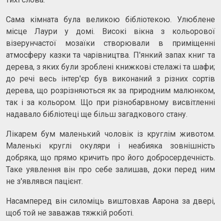
Сама кімната була великою бібліотекою. Улюблене
місце Лаури у домі. Високі вікна з кольорової
візерунчастої мозаїки створювали в приміщенні
атмосферу казки та чарівництва. П'янкий запах книг та
дерева, з яких були зроблені книжкові стелажі та шафи;
до речі весь інтер'єр був виконаний з різних сортів
дерева, що розрізняються як за природним малюнком,
так і за кольором. Що при різнобарвному висвітленні
надавало бібліотеці ще більш загадкового стану.
Лікарем бум маленький чоловік із круглім животом.
Маленькі круглі окуляри і неабияка зовнішність
добряка, що прямо кричить про його добросердечність.
Таке уявлення він про себе залишав, доки перед ним
не з'являвся пацієнт.
Насамперед він силоміць виштовхав Аарона за двері,
щоб той не заважав тяжкій роботі.