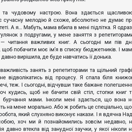
ті та чудовому настрою. Вона здається щасливою
ує сучасну мелодію й схоже, абсолютно не думає пр
еті. А я… Мабуть, мама вбила в мені підлітка. Я одраз
улянок з подругами, у мене заняття з репетиторами
 — читання важливих книг. А сьогодні ми пів дн
, щоб побачити моє ім’я в списку бюджетників. І мам
 давно вирішила, де буде навчатись її донька.
важливість занять з репетиторами та щільний графі
не відволікатись від процесу. Я спала біля книжок
ечі, теж. І сьогодні, відчувши таке бажане полегшення
оч кудись, щоб не бачити свій стіл, стопки книг т
и бурчання мами. Інколи мені здається, що вона н
ть на мене морально. Або ж робить це спеціально, що
робота, який слухняно виконує накази. І я вдячна Наді
обою, хоч ми й познайомились зовсім недавно, н
я давно втекла від занудної заучки, у якої ніколи н