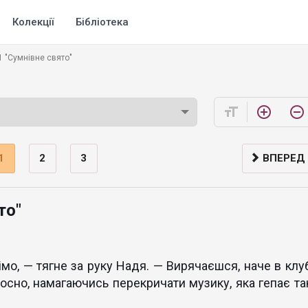
Колекції
Бібліотека
1 "Сумнівне свято"
format_size
add_circle_outline
remove_circle_outline
1
2
3
ВПЕРЕД
то"
мо, — тягне за руку Надя. — Вирячаєшся, наче в клуб
лосно, намагаючись перекричати музику, яка гепає так