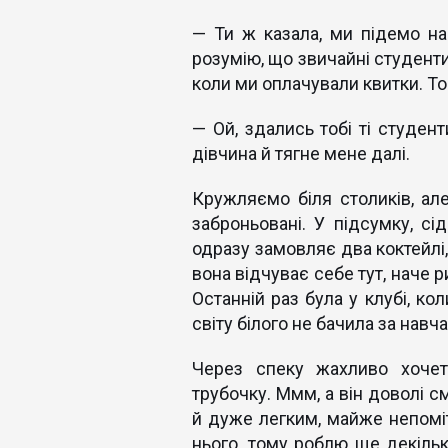
— Ти ж казала, ми підемо на
розумію, що звичайні студенти 
коли ми оплачували квитки. То
— Ой, здались тобі ті студен
дівчина й тягне мене далі.
Кружляємо біля столиків, але
заброньовані. У підсумку, сі
одразу замовляє два коктейлі,
вона відчуває себе тут, наче 
Останній раз була у клубі, ко
світу білого не бачила за навч
Через спеку жахливо хочет
трубочку. Ммм, а він доволі 
й дуже легким, майже непомі
нього, тому роблю ще декілька