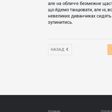
але на обличчі безмежне щаст
що йдемо танцювати, але ні, в
невеликих диванчиках сидять 
зупинитись.
НАЗАД
Новини
Оплат