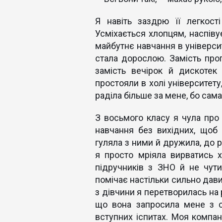
Я навіть заздрю її легкос
Усміхається хлопцям, наспів
майбутнє навчання в університ
стала дорослою. Замість прог
замість вечірок й дискотек
простояли в холі університету
раділа більше за мене, бо сама
З восьмого класу я чула про 
навчання без вихідних, щоб 
гуляла з ними й дружила, до р
я просто мріяла вирватись х
підручників з ЗНО й не чут
помічає настільки сильно дави
з дівчини я перетворилась на 
що вона запросила мене з с
вступних іспитах. Моя компані