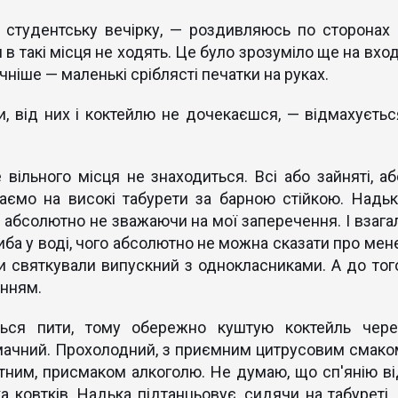
 студентську вечірку, — роздивляюсь по сторонах 
в такі місця не ходять. Це було зрозуміло ще на вход
чніше — маленькі сріблясті печатки на руках.
ти, від них і коктейлю не дочекаєшся, — відмахуєтьс
 вільного місця не знаходиться. Всі або зайняті, аб
даємо на високі табурети за барною стійкою. Надьк
 абсолютно не зважаючи на мої заперечення. І взагал
риба у воді, чого абсолютно не можна сказати про мене
ли святкували випускний з однокласниками. А до того
анням.
ься пити, тому обережно куштую коктейль чере
смачний. Прохолодний, з приємним цитрусовим смако
тним, присмаком алкоголю. Не думаю, що сп'янію ві
 ковтків. Надька підтанцьовує, сидячи на табуреті, 