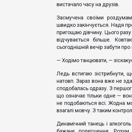
вистачало часу на друзів.
Засмучена своїми роздумами
швидко закінчується. Надя пр
пригощаю дівчину. Цього разу
відчувається більше. Ковта
сьогоднішній вечір забути пр
— Ходімо танцювати, — зіскакує
Ледь встигаю зістрибнути, щ
натовп. Зараз вона вже не зда
сподобалась одразу. З першого
що означає тільки одне — вона
не подобаються всі. Жодна мо
взагалі мовчу. З таким контро
Динамічний танець і алкоголь 
бажане полегшення. Розум 