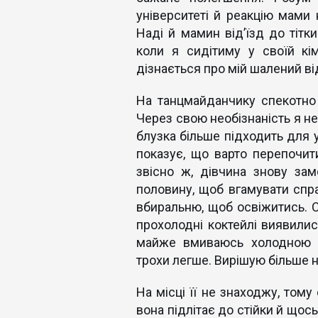
університеті й реакцію мами 
Наді й мамин від’їзд до тітк
коли я сидітиму у своїй кі
дізнається про мій шалений в
На танцмайданчику спекотно
Через свою необізнаність я не
блузка більше підходить для у
показує, що варто перепочити
звісно ж, дівчина знову зам
половину, щоб вгамувати спра
вбиральню, щоб освіжитись. С
прохолодні коктейлі виявили
майже вмиваюсь холодною 
трохи легше. Вирішую більше н
На місці її не знаходжу, тому
вона підлітає до стійки й щос