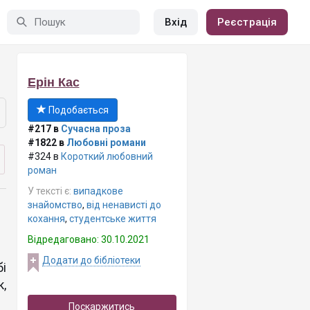
Вхід
Реєстрація
Ерін Кас
Подобається
#217 в
Сучасна проза
#1822 в
Любовні романи
#324 в
Короткий любовний
роман
У тексті є:
випадкове
знайомство
,
від ненависті до
кохання
,
студентське життя
Відредаговано: 30.10.2021
Додати до бібліотеки
і
,
Поскаржитись