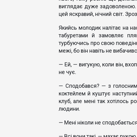
виглядає дуже задоволеною. 
цей яскравий, нічний світ. Зро
Якийсь молодик налітає на на
табуретами й замовляє пля
турбуючись про свою поведінк
межі, бо він навіть не вибачивс
— Ей, — вигукую, коли він, вх
не чує.
— Сподобався? — з голосним
коктейлем й куштує наступний
клуб, але мені так хотілось 
людини.
— Мені ніколи не сподобається
— Всі вони такі, — махає руко