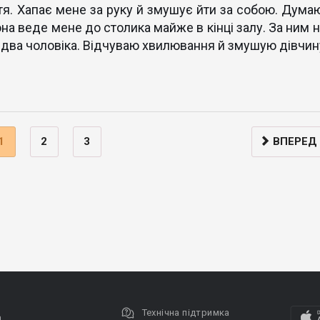
я. Хапає мене за руку й змушує йти за собою. Думаю
она веде мене до столика майже в кінці залу. За ним н
два чоловіка. Відчуваю хвилювання й змушую дівчин
1
2
3
ВПЕРЕД
Технічна підтримка
а