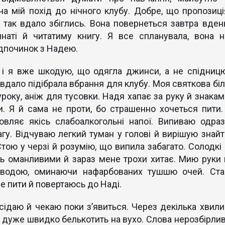
на мій похід до нічного клубу. Добре, що пропозиці
и так вдало збіглись. Вона повернеться завтра вдень
мнаті й читатиму книгу. Я все спланувала, вона н
ідпочинок з Надею.
 і я вже шкодую, що одягла джинси, а не спідницю
вдало підібрала вбрання для клубу. Моя святкова біл
року, аніж для тусовки. Надя хапає за руку й знакам
. Я й сама не проти, бо страшенно хочеться пити. 
овляє якісь слабоалкогольні напої. Випиваю одраз
гу. Відчуваю легкий туман у голові й вирішую знайт
тою у черзі й розумію, що випила забагато. Солодкі 
сь оманливими й зараз мене трохи хитає. Мию руки 
водою, оминаючи нафарбованих тушшю очей. Ста
е пити й повертаюсь до Наді.
 сідаю й чекаю поки з’явиться. Через декілька хвили
ь дуже швидко белькотить на вухо. Слова нерозбірливі