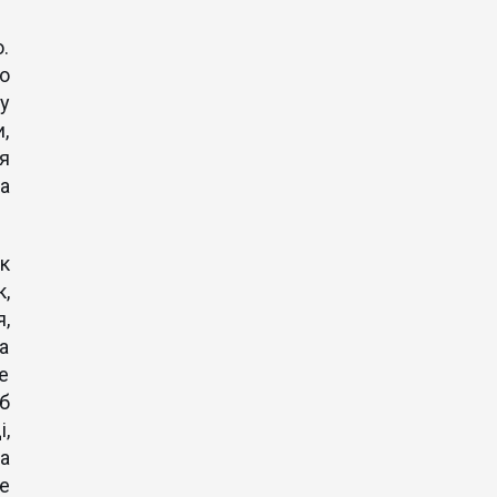
.
о
у
,
я
а
к
,
,
а
е
б
,
а
е