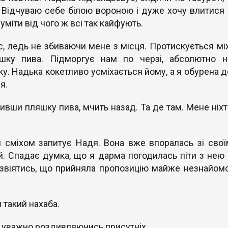
Відчуваю себе білою вороною і дуже хочу влитися 
зуміти від чого ж всі так кайфують.
с, ледь не збиваючи мене з місця. Протискується мі
шку пива. Підморгує нам по черзі, абсолютно н
у. Надька кокетливо усміхається йому, а я обурена д
я.
опивши пляшку пива, мчить назад. Та де там. Мене ніхт
 сміхом запитує Надя. Вона вже впоралась зі свої
. Спадає думка, що я дарма погодилась піти з нею 
розвіятись, що прийняла пропозицію майже незнайомо
 такий нахаба.
ю, уважно роздивляючись присутніх.