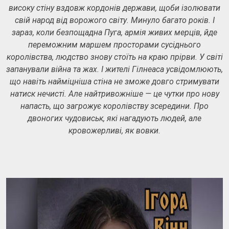
високу стіну вздовж кордонів держави, щоби ізолювати
свій народ від ворожого світу. Минуло багато років. І
зараз, коли безпощадна Пуга, армія живих мерців, йде
переможним маршем просторами сусіднього
королівства, людство знову стоїть на краю прірви. У світі
запанували війна та жах. І жителі Гілнеаса усвідомлюють,
що навіть найміцніша стіна не зможе довго стримувати
натиск нечисті. Але найтривожніше — це чутки про нову
напасть, що загрожує королівству зсередини. Про
двоногих чудовиськ, які нагадують людей, але
кровожерливі, як вовки.