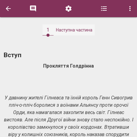





1
Наступна частина
Вступ
Прокляття Голдрінна
У давнину жителі Гілнеаса та їхній король Генн Сивогрив
пліч-о-пліч боролися з воїнами Альянсу проти орочої
Орди, яка намагалася захопити весь світ. Гілнеас
вистояв. Але після Другої війни знову стало неспокійно. І
королівство замкнулося у своїх кордонах. Втративши
віру у колишніх союзників, король наказав спорудити