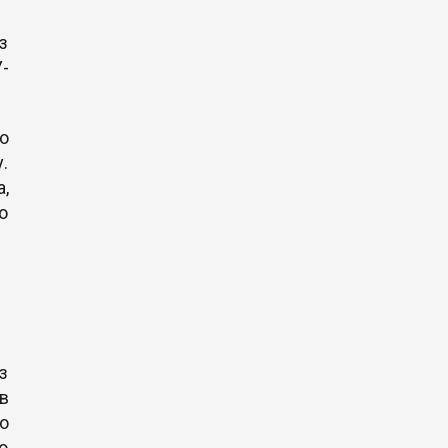
з
-
то
.
,
о
з
в
о
о