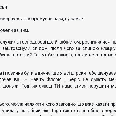
ови.
розвернувся і попрямував назад у замок.
повели за ним.
а служила господареві ще й кабінетом, розчинилися пі
 заштовхнули слідом, після чого за спиною клацну
вала втекти? Та тут без шансів, тільки не з-під нос
і повинна бути вдячна, що я всі ці роки тебе шанував
почав він. – Навіть Флоріс і Беріс не сміють мен
ні доньки. Тоді як смієш ТИ намагатися порушити мо
ього, могла налякати кого завгодно, що вже казати пр
тупила у шлюбний вік. Ліра так і стояла біля дверей