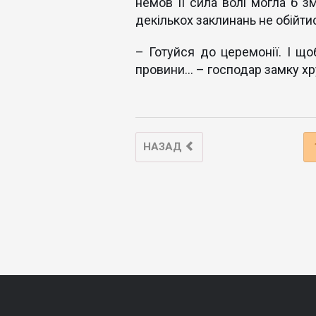
немов її сила волі могла б з
декількох заклинань не обійти
– Готуйся до церемонії. І що
провини... – господар замку хр
НАЗАД