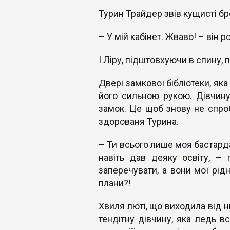
Турин Трайдер звів кущисті бр
– У мій кабінет. Жваво! – він 
І Ліру, підштовхуючи в спину, 
Двері замкової бібліотеки, як
його сильною рукою. Дівчину
замок. Це щоб знову не спробу
здорованя Турина.
– Ти всього лише моя бастарда 
навіть дав деяку освіту, – 
заперечувати, а вони мої рід
плани?!
Хвиля люті, що виходила від н
тендітну дівчину, яка ледь вс