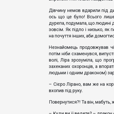
Дівчину немов вдарили під ди
ось що це було! Всього лише 
дурепа, подумала, що людині ді
зовсім. Як підло і низько, як
на почуття інших, аби домогтис
Незнайомець продовжував чіп
потім ніби схаменувся, випуст
волі, Ліра зрозуміла, що прог
захеканих охоронців, а впорат
людьми і одним драконом) зара
– Сієро Лірано, вам же на кор
вхопив під руку.
Повернутися?! Та він, мабуть, 
– Куди ви її ведете? – дракон 