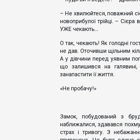
– Не хвилюйтеся, поважний сіе
новоприбулої трійці. – Сієра 
УЖЕ чекають...
О так, чекають! Як голодні гос
не дав. Оточивши щільним кіл
А у дівчини перед уявним пог
що залишився на галявині, 
занапастити її життя.
«Не пробачу!»
Замок, побудований з бруд
наближалися, здавався похмур
страх і тривогу. З небажан
приречена. Це була єдина сп