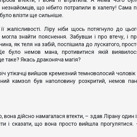
 незнайомців, що нібито потрапили в халепу! Сама п
а було влізти ще сильніше.
її жалісливості. Ліру ніби щось потягнуло до цьог
 могла знайти пояснення. Забувши і про втечу, і пр
ина, як теля на забій, поспішила до лускатого, прост
Це було немов мана, противитися якій виявилос
 таке? Якась драконяча магія?
тріч утікачці вийшов кремезний темноволосий чоловік 
ний камзол був наполовину розкритий, немов пан
, вона дійсно намагалася втекти, – здав Лірану один 
ити і сказати, що вона просто вийшла прогулятися. 