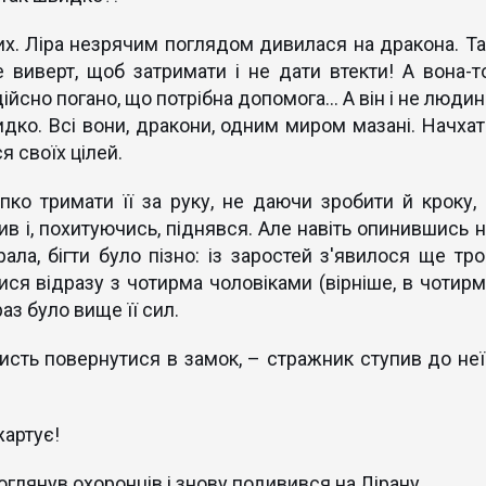
х. Ліра незрячим поглядом дивилася на дракона. Та
виверт, щоб затримати і не дати втекти! А вона-то
йсно погано, що потрібна допомога... А він і не люди
 гидко. Всі вони, дракони, одним миром мазані. Начхат
я своїх цілей.
ко тримати її за руку, не даючи зробити й кроку, 
ив і, похитуючись, піднявся. Але навіть опинившись н
рала, бігти було пізно: із заростей з'явилося ще тро
ися відразу з чотирма чоловіками (вірніше, в чотирм
з було вище її сил.
исть повернутися в замок, – стражник ступив до неї 
жартує!
оглянув охоронців і знову подивився на Лірану.