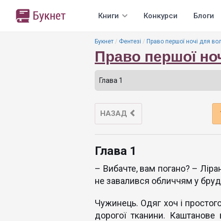
Книги
Конкурси
Блоги
Букнет
Фентезі
Право першої ночі для во
Право першої но
НАЗАД
Глава 1
– Вибачте, вам погано? – Ліра
не завалився обличчям у бруд
Чужинець. Одяг хоч і простого
дорогої тканини. Каштанове