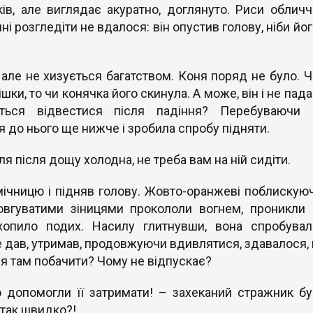
ів, але виглядає акуратно, доглянуто. Риси обличч
ні розгледіти не вдалося: він опустив голову, ніби йо
 але не хизується багатством. Коня поряд не було. Ч
шки, то чи конячка його скинула. А може, він і не пад
ється відвестися після падіння? Перебуваючи 
я до нього ще нижче і зробила спробу підняти.
я після дощу холодна, не треба вам на ній сидіти.
мічницю і підняв голову. Жовто-оранжеві поблискуюч
довгуватими зіницями прокололи вогнем, проникли 
хопило подих. Насилу глитнувши, вона спробувал
е дав, утримав, продовжуючи вдивлятися, здавалося, 
ься там побачити? Чому не відпускає?
 допомогли її затримати! – захеканий стражник бу
 так швидко?!