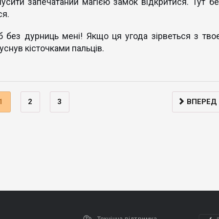
мусити запечатаний магією замок відкритися. Тут бе
ся.
б без дурниць мені! Якщо ця угода зірветься з твоє
уснув кісточками пальців.
1
2
3
ВПЕРЕД
Технічна підтримка