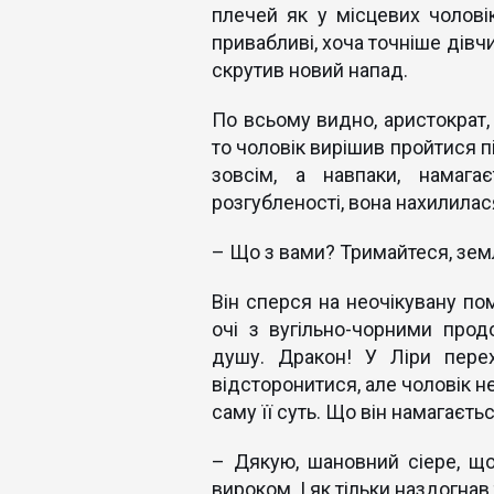
плечей як у місцевих чоловік
привабливі, хоча точніше дівчи
скрутив новий напад.
По всьому видно, аристократ,
то чоловік вирішив пройтися пі
зовсім, а навпаки, намага
розгубленості, вона нахилилас
– Що з вами? Тримайтеся, земл
Він сперся на неочікувану по
очі з вугільно-чорними про
душу. Дракон! У Ліри пере
відсторонитися, але чоловік н
саму її суть. Що він намагаєт
– Дякую, шановний сіере, що
вироком. І як тільки наздогнав