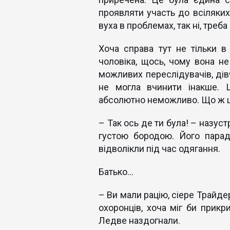
проявляти участь до всіляких
вуха в проблемах, так ні, треб
Хоча справа тут не тільки в 
чоловіка, щось, чому вона не
можливих переслідувачів, дівч
не могла вчинити інакше. 
абсолютно неможливо. Що ж це
– Так ось де ти була! – назус
густою бородою. Його парад
відволікли під час одягання.
Батько...
– Ви мали рацію, сіере Трайдер
охоронців, хоча міг би прикр
Ледве наздогнали.