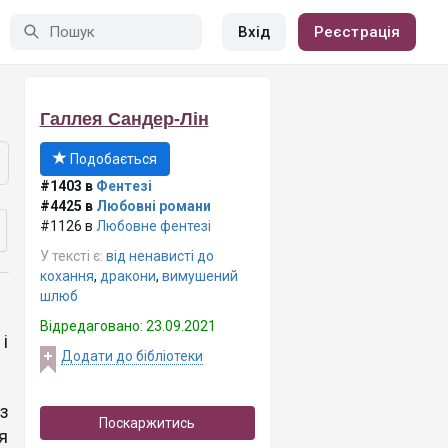
Вхід
Реєстрація
Галлея Сандер-Лін
Подобається
#1403 в
Фентезі
#4425 в
Любовні романи
#1126 в
Любовне фентезі
У тексті є:
від ненависті до
кохання
,
дракони
,
вимушений
шлюб
Відредаговано: 23.09.2021
і
Додати до бібліотеки
з
Поскаржитись
я