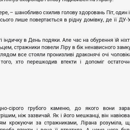
ре, – шанобливо схилив голову здоровань Піт, один і
всього лише повертається в рідну домівку, де її ДУ-У
ті індичку в День подяки. Але час на обурення їй ніх
ьцем, стражники повели Ліру в бік ненависного замку
лядом все стояли пронизливі драконячі очі чоловіка
того, хто перешкодив втекти і допоміг остаточн
но-сірого грубого каменю, до якого вони зара
ішим, ніж зазвичай. Як і його мешканці, він навіюва
ням крокуючи за стражниками, Лірана розуміла, щ
роба втекти, і вона її втратила. А нема чого бул