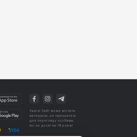
Увага! Сайт може містити
матеріали, не призначені
для перегляду особами,
які не досягли 18 років!