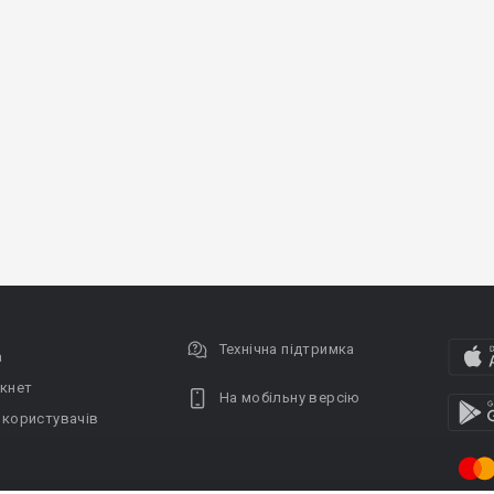
Технічна підтримка
а
кнет
На мобільну версію
 користувачів