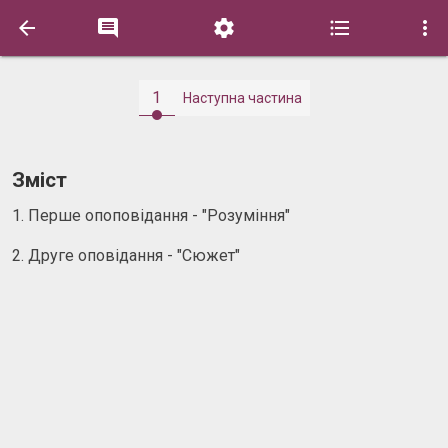





1
Наступна частина
Зміст
1. Перше опоповідання - "Розуміння"
2. Друге оповідання - "Сюжет"