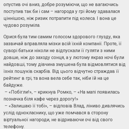
опустив очі вниз, добре розуміючи, що не вагаючись
поступив так би і сам – нагорода у грі йому здавалася
ціннішою, ніж ризик потрапити під колеса. І вона це
чудово розуміла.
Орися була тим самим голосом здорового глузду, яка
зазвичай вправляла мізки всій їхній компанії. Проте, її
суворі батьки ніколи не відпускали її гуляти з ними
довше, ніж до заходу сонця, а у лютому якраз ночі були
найдовші, тому дівчина змушена була відмовлятися від
їхніх пошуків скарбів. Від цього відчутно страждав її
рейтинг в грі, та вона вела себе так, ніби їй на це
байдуже.
– «Побігли!», – крикнув Ромко, – «На мапі появилась
позначка біля кафе через дорогу!»
– «Залишаю її тобі», – відповів Влад, ліниво дивлячись
услід однокласнику, що уже помчався в сторону
віртуальної нагороди, не відриваючи очі від свого
телефону.