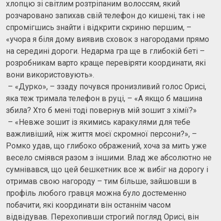
хлопцю зі світлим розтріпаним волоссям, який
розчаровано запихав свій телефон до кишені, так і не
спромігшись знайти і відкрити скриню першим, –
«учора я біля дому виявив сховок з нагородами прямо
на середині дороги. Недарма гра ще в глибокій беті –
розробникам варто краще перевіряти координати, які
вони використовують».
– «Дурко», – ззаду почувся пронизливий голос Орисі,
яка теж тримала телефон в руці, – «А якщо б машина
збила? Хто б мені тоді повернув мій зошит з хімії?»
– «Невже зошит із якимись каракулями для тебе
важливіший, ніж життя моєї скромної персони?», –
Ромко удав, що глибоко ображений, хоча за мить уже
весело сміявся разом з іншими. Влад же абсолютно не
сумнівався, що цей бешкетник все ж вибіг на дорогу і
отримав свою нагороду – тим більше, зайшовши в
профіль любого гравця можна було достеменно
побачити, які координати він останнім часом
відвідував. Перехопивши строгий погляд Орисі, він