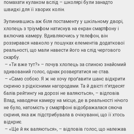
помахати кулаком вслід – школярі були занадто
швидкі для її хворих колін.
Зупинившись аж біля постаменту у шкільному дворі,
хлопець з тріумфом натиснув на екран смартфону і
включив камеру. Вдивляючись у телефон, він
роззирався навколо у пошуках елементів додаткової
реальності, що мали навести його на слід чергового
скарбу.
– «Ти вже тут?» – почув хлопець за спиною знайомий
здивований голос, однак розвертатися не став.
– «Само собою. Я ж не хочу проґавити шанс відкрити
скриню з рідкісними нагородами. Та й двісті п’ятдесят
балів рейтингу на дорозі не валяються», – відповів
Влад, наводячи камеру на місце, де в реальності нічого
не було, натомість у смартфоні відображалася сяюча
скриня, яка аж підстрибувала в очікуванні, що її хтось
відкриє.
– «Ще й як валяються», – відповів голос, що належав