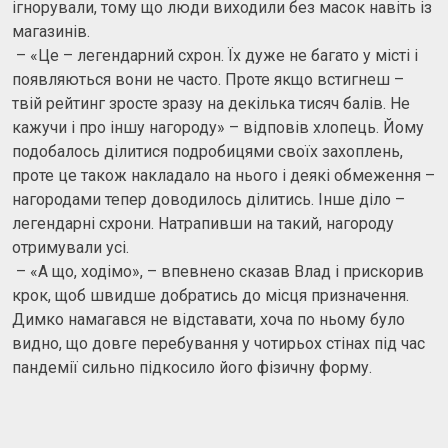
ігнорували, тому що люди виходили без масок навіть із
магазинів.
– «Це – легендарний схрон. Їх дуже не багато у місті і
появляються вони не часто. Проте якщо встигнеш –
твій рейтинг зросте зразу на декілька тисяч балів. Не
кажучи і про іншу нагороду» – відповів хлопець. Йому
подобалось ділитися подробицями своїх захоплень,
проте це також накладало на нього і деякі обмеження –
нагородами тепер доводилось ділитись. Інше діло –
легендарні схрони. Натрапивши на такий, нагороду
отримували усі.
– «А що, ходімо», – впевнено сказав Влад і прискорив
крок, щоб швидше добратись до місця призначення.
Димко намагався не відставати, хоча по ньому було
видно, що довге перебування у чотирьох стінах під час
пандемії сильно підкосило його фізичну форму.