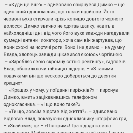
– «Куди це він?» – здивовано озирнувся Димко – ще
один їхній однокласник, що тільки підійшов. Його
червоні вуха стирчали крізь копицю довгого чорного
волосся. Димко звично не одягав шапку, навіть в
найхолодніші дні, від чого його вуха завжди нагадували
кумедні антени–локатори, хоча сам він жартував, що
вони схожі на чортячі роги. Воно і не дивно – на думку
Влада, хлопець завжди цікавився якоюсь чортівнею.
– «Заробляє свою скромну сотню рейтингу», відповів
Влад, обновлюючи таблицю лідерів, – «З такими
подачками він ще нескоро добереться до десятки
кращих».
– «Кращих у чому, у поїданні пиріжків?» – пирснув
Димко, вмить зацікавившись телефоном
однокласника, – «І що воно таке?»
– «Ти що, зовсім відстав від життя?», – здивовано
відповів Влад, показуючи однокласнику інтерфейс гри,
– «Знайомся, це – «Пілігрим»! Гра з додатковою
реальністю. Майже уся школа зараз у неї грає. І навіть