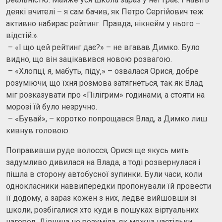
деякі вчителі – я сам бачив, як Петро Сергійович теж
активно набирає рейтинг. Правда, нікнейм у нього –
відстій.».
– «І що цей рейтинг дає?» – не вгавав Димко. Було
видно, що він зацікавився новою розвагою.
– «Хлопці, я, мабуть, піду,» – озвалася Орися, добре
розуміючи, що їхня розмова затягнеться, так як Влад
міг розказувати про «Пілігрим» годинами, а стояти на
морозі їй було незручно.
– «Бувай», – коротко попрощався Влад, а Димко лиш
кивнув головою.
Поправивши руде волосся, Орися ще якусь мить
задумливо дивилася на Влада, а тоді розвернулася і
пішла в сторону автобусної зупинки. Були часи, коли
однокласники наввипередки пропонували їй провести
її додому, а зараз кожен з них, ледве вийшовши зі
школи, розбігалися хто куди в пошуках віртуальних
нагород. Дівчина не розуміла, як можна настільки