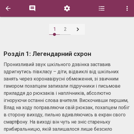






1
2
Розділ 1: Легендарний схрон
Пронизливий звук шкільного дзвінка заставив
здригнутись півкласу – діти, відвиклі від шкільних
занять через коронавірусні обмеження, зі звичним
гамором похапцем запихали підручники і письмове
приладдя до рюкзаків і наплічників, абсолютно
ігноруючи останні слова вчителя. Вискочивши першим,
Влад на ходу поправляючи свій рюкзак, похапцем побіг
в сторону виходу, пильно вдивляючись в екран свого
смартфону. На виході він чуть не зніс стареньку
прибиральницю, якій залишалося лише безсило