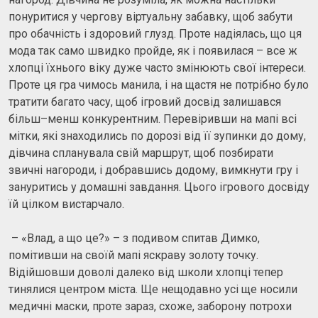
понуритися у чергову віртуальну забавку, щоб забути
про обачність і здоровий глузд. Проте надіялась, що ця
мода так само швидко пройде, як і появилася – все ж
хлопці їхнього віку дуже часто змінюють свої інтереси.
Проте ця гра чимось манила, і на щастя не потрібно було
тратити багато часу, щоб ігровий досвід залишався
більш–менш конкурентним. Перевіривши на мапі всі
мітки, які знаходились по дорозі від її зупинки до дому,
дівчина спланувала свій маршрут, щоб позбирати
звичні нагороди, і добравшись додому, вимкнути гру і
зануритись у домашні завдання. Цього ігрового досвіду
їй цілком вистарчало.
– «Влад, а що це?» – з подивом спитав Димко,
помітивши на своїй мапі яскраву золоту точку.
Відійшовши доволі далеко від школи хлопці тепер
тинялися центром міста. Ще нещодавно усі ще носили
медичні маски, проте зараз, схоже, заборону потрохи