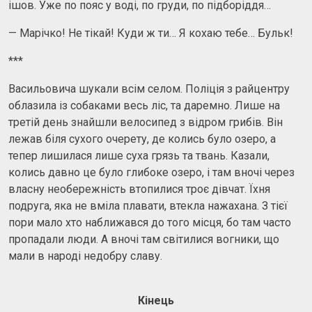
ішов. Уже по пояс у воді, по груди, по підборіддя…
— Марічко! Не тікай! Куди ж ти… Я кохаю тебе… Бульк!
***
Васильовича шукали всім селом. Поліція з райцентру
облазила із собаками весь ліс, та даремно. Лише на
третій день знайшли велосипед з відром грибів. Він
лежав біля сухого очерету, де колись було озеро, а
тепер лишилася лише суха грязь та твань. Казали,
колись давно це було глибоке озеро, і там вночі через
власну необережність втопилися троє дівчат. Їхня
подруга, яка не вміла плавати, втекла нажахана. З тієї
пори мало хто наближався до того місця, бо там часто
пропадали люди. А вночі там світилися вогники, що
мали в народі недобру славу.
Кінець