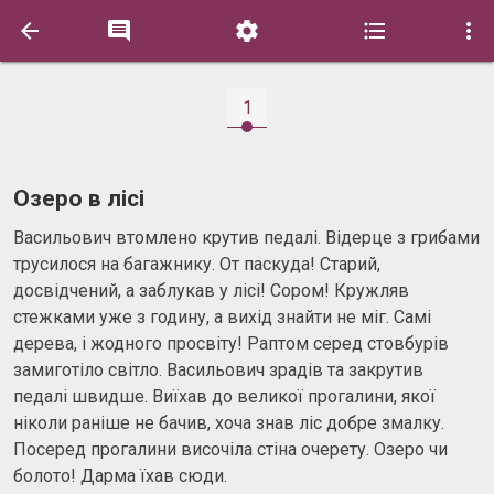





1
Озеро в лісі
Васильович втомлено крутив педалі. Відерце з грибами
трусилося на багажнику. От паскуда! Старий,
досвідчений, а заблукав у лісі! Сором! Кружляв
стежками уже з годину, а вихід знайти не міг. Самі
дерева, і жодного просвіту! Раптом серед стовбурів
замиготіло світло. Васильович зрадів та закрутив
педалі швидше. Виїхав до великої прогалини, якої
ніколи раніше не бачив, хоча знав ліс добре змалку.
Посеред прогалини височіла стіна очерету. Озеро чи
болото! Дарма їхав сюди.