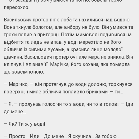
пересохло.
Васильович протер піт з лоба та нахилився над водою.
Вона тхнула болотом, але вибору не було. Він умився та
трохи попив з пригорщі. Потім мимоволі подивився на
відбиття та ледь не впав: у воді мерехтіло не його
обличчя із сивими вусами, а красиве лице молодої
дівчини. Васильович протер очі, але мара не зникла. Він
кліпнув і впізнав її. Марічка, його кохана, яка померла
ще зовсім юною.
— Марічко, — він протягнув до води долоню, торкнувся
поверхні, і миле обличчя попливло брижами, — ти…
— Я, — пролунав голос чи то з води, чи то в голові. — Іди
до мене…
— Як? Ти ж у воді!
— Просто… Йди… До мене… Я скучила… За тобою…