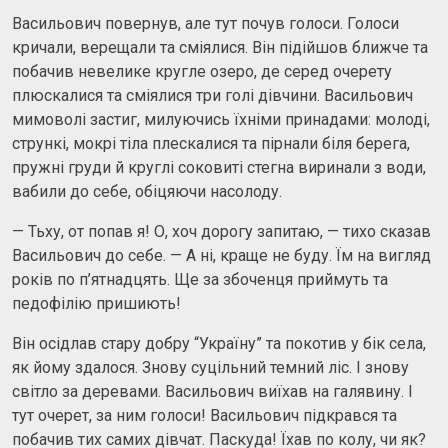
Васильович повернув, але тут почув голоси. Голоси
кричали, верещали та сміялися. Він підійшов ближче та
побачив невелике кругле озеро, де серед очерету
плюскалися та сміялися три голі дівчини. Васильович
мимоволі застиг, милуючись їхніми принадами: молоді,
стрункі, мокрі тіла плескалися та пірнали біля берега,
пружні груди й круглі соковиті стегна виринали з води,
вабили до себе, обіцяючи насолоду.
— Тьху, от попав я! О, хоч дорогу запитаю, — тихо сказав
Васильович до себе. — А ні, краще не буду. Їм на вигляд
років по п’ятнадцять. Ще за збоченця приймуть та
педофілію пришиють!
Він осідлав стару добру “Україну” та покотив у бік села,
як йому здалося. Знову суцільний темний ліс. І знову
світло за деревами. Васильович виїхав на галявину. І
тут очерет, за ним голоси! Васильович підкрався та
побачив тих самих дівчат. Паскуда! Їхав по колу, чи як?