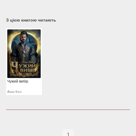
З цією книгою читають
Чужий вибір
Анні Кос
1