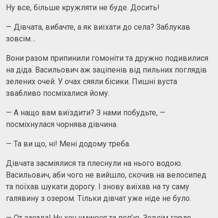
Ну все, більше кружляти не буде. Досить!
— Дівчата, вибачте, а як виїхати до села? Заблукав
зовсім…
Вони разом припинили гомоніти та дружно подивилися
на діда. Васильович аж заціпенів від пильних поглядів
зелених очей. У очах сяяли бісики. Пишні вуста
звабливо посміхалися йому.
— А нащо вам виїздити? З нами побудьте, —
посміхнулася чорнява дівчина.
— Та ви що, ні! Мені додому треба.
Дівчата засміялися та плеснули на нього водою.
Васильович, аби чого не вийшло, скочив на велосипед
та поїхав шукати дорогу. І знову виїхав на ту саму
галявину з озером. Тільки дівчат уже ніде не було.
— От засада! Ну хоч умиюся та поп’ю. Зовсім горло