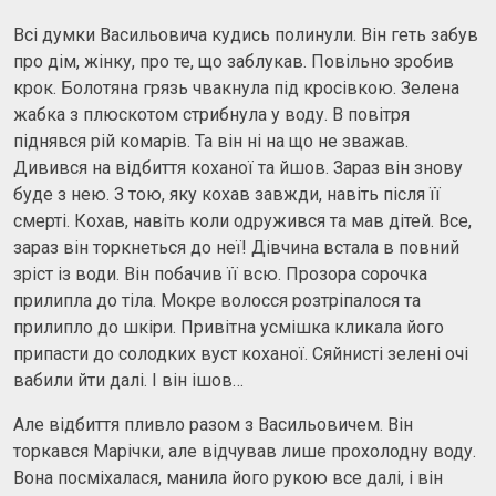
Всі думки Васильовича кудись полинули. Він геть забув
про дім, жінку, про те, що заблукав. Повільно зробив
крок. Болотяна грязь чвакнула під кросівкою. Зелена
жабка з плюскотом стрибнула у воду. В повітря
піднявся рій комарів. Та він ні на що не зважав.
Дивився на відбиття коханої та йшов. Зараз він знову
буде з нею. З тою, яку кохав завжди, навіть після її
смерті. Кохав, навіть коли одружився та мав дітей. Все,
зараз він торкнеться до неї! Дівчина встала в повний
зріст із води. Він побачив її всю. Прозора сорочка
прилипла до тіла. Мокре волосся розтріпалося та
прилипло до шкіри. Привітна усмішка кликала його
припасти до солодких вуст коханої. Сяйнисті зелені очі
вабили йти далі. І він ішов…
Але відбиття пливло разом з Васильовичем. Він
торкався Марічки, але відчував лише прохолодну воду.
Вона посміхалася, манила його рукою все далі, і він