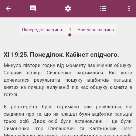





1
Попередня частина
Наступна частина
ХI 19:25. Понеділок. Кабінет слідчого.
Минуло півтори годин від моменту закінчення обшуку.
Слідчий поліції Сизоненко затримався. Він хотів
дочекатися результатів пошуку відбитків пальців,
знятих на пляшці вилученій під час обшуку кімнати в
готелі.
В решті-решт було отримано такі результати, які
свідчили про те, що на пляшці були відбитки пальців
трьох осіб. Двоє осіб були встановлені – це були:
Симоненко Ігор Степанович та Каптицький Олег
Миколайович. Натомість треті відбитки належали особі,