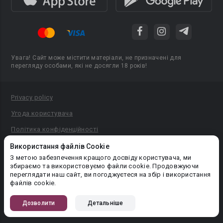
Увага! Сайт може містити матеріали, не призначені для
перегляду особами, які не досягли 18 років!
Privacy policy
Угода користувача
Політика конфіденційності
Правила публікації авторського контенту
Використання файлів Cookie
З метою забезпечення кращого досвіду користувача, ми
PR-вiддiл: pr@booknet.com
збираємо та використовуємо файли cookie. Продовжуючи
переглядати наш сайт, ви погоджуєтеся на збір і використання
файлів cookie.
© 2026 Booknet. Всі права захищено.
Narva mnt 5, Tallinn 10117, Естонія
Дозволити
Детальніше