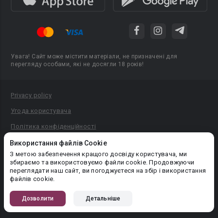
Увага! Сайт може містити матеріали, не призначені для
перегляду особами, які не досягли 18 років!
Privacy policy
Угода користувача
Політика конфіденційності
Правила публікації авторського контенту
Використання файлів Cookie
З метою забезпечення кращого досвіду користувача, ми
PR-вiддiл: pr@booknet.com
збираємо та використовуємо файли cookie. Продовжуючи
переглядати наш сайт, ви погоджуєтеся на збір і використання
файлів cookie.
© 2026 Booknet. Всі права захищено.
Narva mnt 5, Tallinn 10117, Естонія
Дозволити
Детальніше