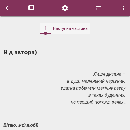





1
Наступна частина
Від автора)
Лише дитина –
в душі маленький чарівник,
здатна побачити магічну казку
в таких буденних,
на перший погляд, речах…
Вітаю, мої любі)