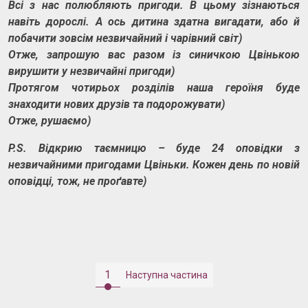
Всі з нас полюбляють пригоди. В цьому зізнаються
навіть дорослі. А ось дитина здатна вигадати, або й
побачити зовсім незвичайний і чарівний світ)
Отже, запрошую вас разом із синичкою Цвінькою
вирушити у незвичайні пригоди)
Протягом чотирьох розділів наша героїня буде
знаходити нових друзів та подорожувати)
Отже, рушаємо)
P.S. Відкрию таємницю – буде 24 оповідки з
незвичайними пригодами Цвіньки. Кожен день по новій
оповідці, тож, не проґавте)
1
Наступна частина