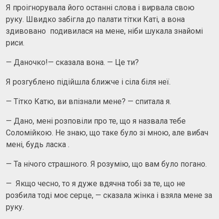
Я проігнорувала його останні слова і вирвала свою
руку. Швидко забігла до палати тітки Каті, а вона
здивовано подивилася на мене, ніби шукала знайомі
риси.
— Даночко!— сказала вона. — Це ти?
Я розгублено підійшла ближче і сіла біля неї.
— Тітко Катю, ви впізнали мене? — спитала я.
— Дано, мені розповіли про те, що я назвала тебе
Соломійкою. Не знаю, що таке було зі мною, але вибач
мені, будь ласка .
— Та нічого страшного. Я розумію, що вам було погано.
— Якщо чесно, то я дуже вдячна тобі за те, що не
розбила тоді моє серце, — сказала жінка і взяла мене за
руку.