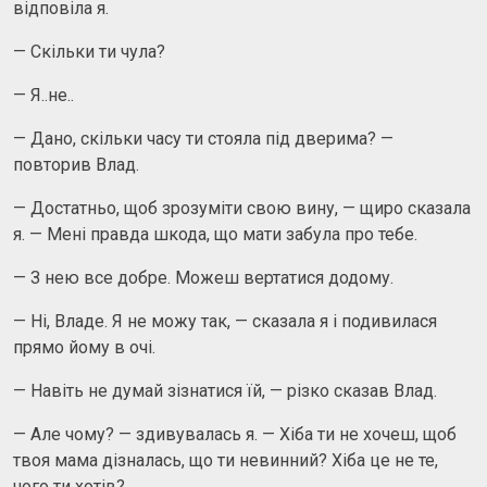
відповіла я.
— Скільки ти чула?
— Я..не..
— Дано, скільки часу ти стояла під дверима? —
повторив Влад.
— Достатньо, щоб зрозуміти свою вину, — щиро сказала
я. — Мені правда шкода, що мати забула про тебе.
— З нею все добре. Можеш вертатися додому.
— Ні, Владе. Я не можу так, — сказала я і подивилася
прямо йому в очі.
— Навіть не думай зізнатися їй, — різко сказав Влад.
— Але чому? — здивувалась я. — Хіба ти не хочеш, щоб
твоя мама дізналась, що ти невинний? Хіба це не те,
чого ти хотів?