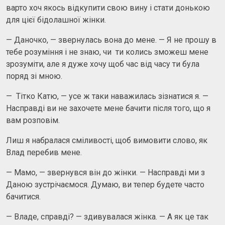
варто хоч якось відкупити свою вину і стати донькою
для цієї бідолашної жінки.
— Даночко, — звернулась вона до мене. — Я не прошу в
тебе розуміння і не знаю, чи ти колись зможеш мене
зрозуміти, але я дуже хочу щоб час від часу ти була
поряд зі мною.
— Тітко Катю, — усе ж таки наважилась зізнатися я. —
Насправді ви не захочете мене бачити після того, що я
вам розповім.
Лиш я набралася сміливості, щоб вимовити слово, як
Влад перебив мене.
— Мамо, — звернувся він до жінки. — Насправді ми з
Даною зустрічаємося. Думаю, ви тепер будете часто
бачитися.
— Владе, справді? — здивувалася жінка. — А як це так