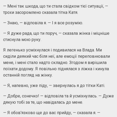
— Мені так шкода, що ти стала свідком тієї ситуації, —
трохи засоромлено сказала тітка Катя.
— Знаю, — відповіла я. — І я все розумію.
— Я дуже рада, що ти поруч, — сказала жінка і міцніше
стиснула мою руку.
Я легенько усміхнулася і подивилася на Влада. Ми
сиділи деякий час біля неї, але емоції переповнювали
мене, і мені стало надто складно. Згодом я вирішила
поїхати додому. Я повільно піднялася з ліжка і кинула
останній погляд на жінку.
— Я, напевно, уже піду, — звернулась я до тітки Каті.
— Добре, сонечко! — відповіла та й усміхнулась. — Дуже
дякую тобі за те, що навідалась до мене.
— Я обов'язково ще до вас прийду, — сказала я. —