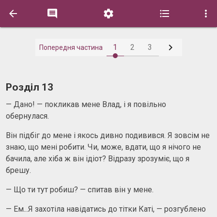






1
2
3
Попередня частина
Розділ 13
— Дано! — покликав мене Влад, і я повільно
обернулася.
Він підбіг до мене і якось дивно подивився. Я зовсім не
знаю, що мені робити. Чи, може, вдати, що я нічого не
бачила, але хіба ж він ідіот? Відразу зрозуміє, що я
брешу.
— Що ти тут робиш? — спитав він у мене.
— Ем...Я захотіла навідатись до тітки Каті, — розгублено