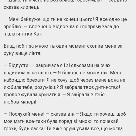
сказав хлопець.
— Мені байдуже, що ти не хочеш цього! Я все одно це
зроблю! — впевнено відповіла я і попрямувала до
палати тітки Каті.
Влад побіг за мною і в один момент схопив мене за
руку вище ліктя.
— Відпусти! — закричала я і зі сльозами на очах
подивилася на нього. — Я більше не можу так. Мені
набридло брехати. Я не хочу, щоб через мене вона не
любила тебе, розумієш? Я забрала твоє дитинство! —
продовжувала кричати я. — Я забрала в тебе
любов матері!
— Послухай мене! — сказав він.— Якщо ти хочеш, щоб
моя мати все-таки була поряд зі мною, то почекай
трохи, будь ласка! Ти вже зруйнувала все, що могла.