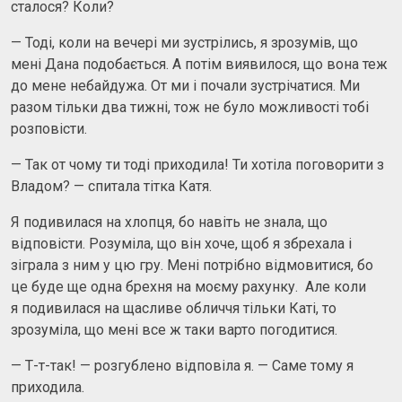
сталося? Коли?
— Тоді, коли на вечері ми зустрілись, я зрозумів, що
мені Дана подобається. А потім виявилося, що вона теж
до мене небайдужа. От ми і почали зустрічатися. Ми
разом тільки два тижні, тож не було можливості тобі
розповісти.
— Так от чому ти тоді приходила! Ти хотіла поговорити з
Владом? — спитала тітка Катя.
Я подивилася на хлопця, бо навіть не знала, що
відповісти. Розуміла, що він хоче, щоб я збрехала і
зіграла з ним у цю гру. Мені потрібно відмовитися, бо
це буде ще одна брехня на моєму рахунку. Але коли
я подивилася на щасливе обличчя тільки Каті, то
зрозуміла, що мені все ж таки варто погодитися.
— Т-т-так! — розгублено відповіла я. — Саме тому я
приходила.