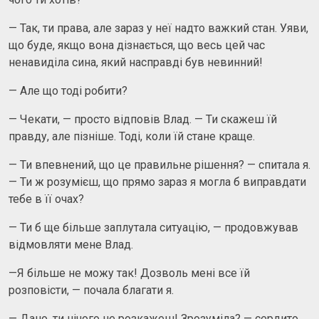
— Так, ти права, але зараз у неї надто важкий стан. Уяви,
що буде, якщо вона дізнається, що весь цей час
ненавиділа сина, який насправді був невинний!
— Але що тоді робити?
— Чекати, — просто відповів Влад. — Ти скажеш їй
правду, але пізніше. Тоді, коли їй стане краще.
— Ти впевнений, що це правильне рішення? — спитала я.
— Ти ж розумієш, що прямо зараз я могла б виправдати
тебе в її очах?
— Ти б ще більше заплутала ситуацію, — продовжував
відмовляти мене Влад.
—Я більше не можу так! Дозволь мені все їй
розповісти, — почала благати я.
— Дано, ти нічого не розкажеш! Зрозуміла? — сердито