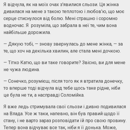
Я відчула, як на моїх очах з'явилися сльози. Ця жінка
дивилася на мене з такою теплотою і любов'ю, що моє
серце стиснулося від болю. Мені страшно і соромно
водночас. Я розуміла, що забрала в неї те, чим вона
найбільше дорожила.
— Дякую тобі, — знову звернулась до мене жінка, — за
те, що хоч на декілька хвилин, але стала мені дочкою.
— Тітко Катю, що ви таке говорите? Звісно, ви для мене
не чужа людина.
— Сонечко, розумієш, після того як я втратила донечку,
то вперше тоді відчула від тебе щось таке рідне, ніби
це була не ти, а насправді Соломійка.
Я вже ледь стримувала свої сльози і дивно подивилася
на Влада. Усе ж таки, напевно, він був правий щодо її
стану, і не варто зараз розповідати їй про свою провину.
Тепер вона відчуває все так, ніби я її донька. Може,