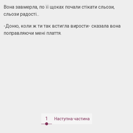
Вона завмерла, по її щоках почали стікати сльози,
сльози радості...
-Доню, коли ж ти так встигла вирости- сказала вона
поправляючи мені плаття.
1
Наступна частина