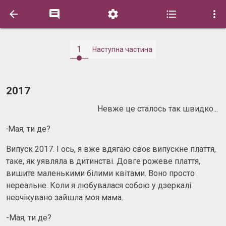





1
Наступна частина
2017
Невже це сталось так швидко...
-
Мая, ти де?
Випуск 2017. І ось, я вже вдягаю своє випускне плаття,
таке, як уявляла в дитинстві. Довге рожеве плаття,
вишите маленькими білими квітами. Воно просто
нереальне. Коли я любувалася собою у дзеркалі
неочікувано зайшла моя мама.
-Мая, ти де?