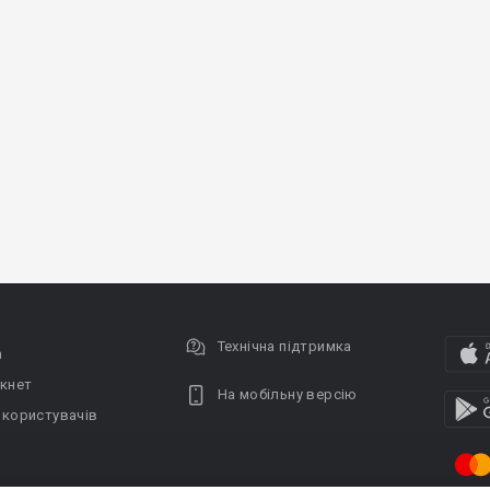
Технічна підтримка
а
кнет
На мобільну версію
 користувачів