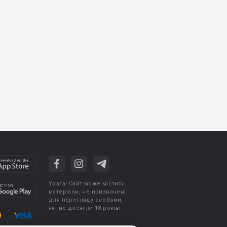
Увага! Сайт може містити
матеріали, не призначені
для перегляду особами,
які не досягли 18 років!