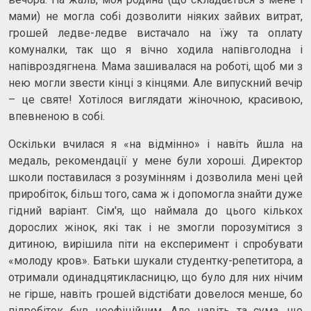
мами) не могла собі дозволити ніяких зайвих витрат,
грошей ледве-ледве вистачало на їжу та оплату
комуналки, так що я вічно ходила напівголодна і
напівроздягнена. Мама зашивалася на роботі, щоб ми з
нею могли звести кінці з кінцями. Але випускний вечір
– це святе! Хотілося виглядати жіночною, красивою,
впевненою в собі.
Оскільки вчилася я «на відмінно» і навіть йшла на
медаль, рекомендації у мене були хороші. Директор
школи поставилася з розумінням і дозволила мені цей
приробіток, більш того, сама ж і допомогла знайти дуже
гідний варіант. Сім'я, що наймала до цього кількох
дорослих жінок, які так і не змогли порозумітися з
дитиною, вирішила піти на експеримент і спробувати
«молоду кров». Батьки шукали студентку-репетитора, а
отримали одинадцятикласницю, що було для них нічим
не гірше, навіть грошей відстібати довелося менше, бо
підробіток був неофіційним. Але навіть та сума, що