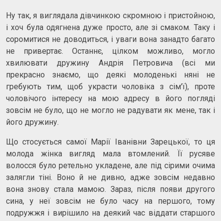
Ну так, я виглядала дівчинкою скромною і пристойною,
і хоч була одягнена дуже просто, але зі смаком. Таку і
соромитися не доводиться, і уваги вона занадто багато
не привертає. Останнє, цілком можливо, могло
хвилювати дружину Андрія Петровича (всі ми
прекрасно знаємо, що деякі молоденькі няні не
гребують тим, щоб украсти чоловіка з сім'ї), проте
чоловічого інтересу на мою адресу в його погляді
зовсім не було, що не могло не радувати як мене, так і
його дружину.
Що стосується самої Марії Іванівни Зарецької, то ця
молода жінка вигляд мала втомлений. Її русяве
волосся було ретельно укладене, але під сірими очима
залягли тіні. Воно й не дивно, адже зовсім недавно
вона знову стала мамою. Зараз, після появи другого
сина, у неї зовсім не було часу на першого, тому
подружжя і вирішило на деякий час віддати старшого