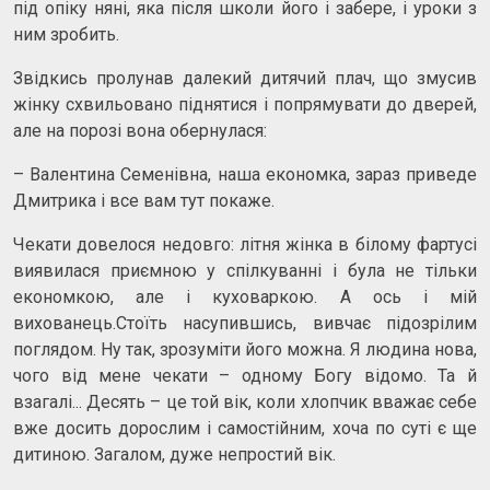
під опіку няні, яка після школи його і забере, і уроки з
ним зробить.
Звідкись пролунав далекий дитячий плач, що змусив
жінку схвильовано піднятися і попрямувати до дверей,
але на порозі вона обернулася:
– Валентина Семенівна, наша економка, зараз приведе
Дмитрика і все вам тут покаже.
Чекати довелося недовго: літня жінка в білому фартусі
виявилася приємною у спілкуванні і була не тільки
економкою, але і куховаркою. А ось і мій
вихованець.Стоїть насупившись, вивчає підозрілим
поглядом. Ну так, зрозуміти його можна. Я людина нова,
чого від мене чекати – одному Богу відомо. Та й
взагалі... Десять – це той вік, коли хлопчик вважає себе
вже досить дорослим і самостійним, хоча по суті є ще
дитиною. Загалом, дуже непростий вік.