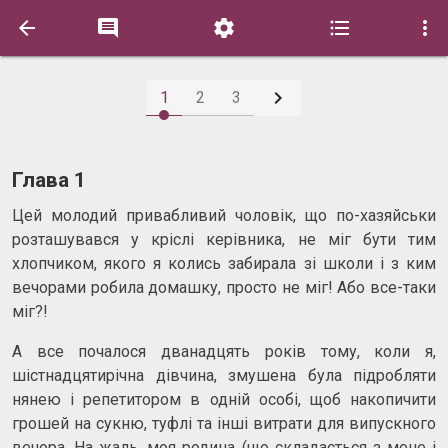






1
2
3
Глава 1
Цей молодий привабливий чоловік, що по-хазяйськи
розташувався у кріслі керівника, не міг бути тим
хлопчиком, якого я колись забирала зі школи і з ким
вечорами робила домашку, просто не міг! Або все-таки
міг?!
А все почалося дванадцять років тому, коли я,
шістнадцятирічна дівчина, змушена була підробляти
нянею і репетитором в одній особі, щоб накопичити
грошей на сукню, туфлі та інші витрати для випускного
вечора. На жаль, моя родина (що складається з мене і