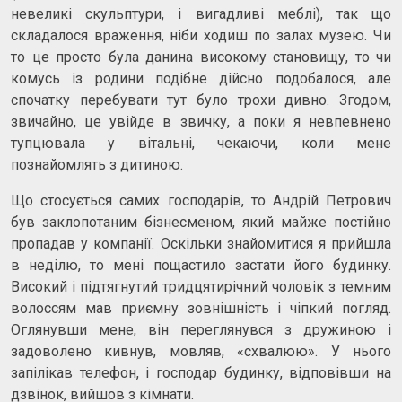
невеликі скульптури, і вигадливі меблі), так що
складалося враження, ніби ходиш по залах музею. Чи
то це просто була данина високому становищу, то чи
комусь із родини подібне дійсно подобалося, але
спочатку перебувати тут було трохи дивно. Згодом,
звичайно, це увійде в звичку, а поки я невпевнено
тупцювала у вітальні, чекаючи, коли мене
познайомлять з дитиною.
Що стосується самих господарів, то Андрій Петрович
був заклопотаним бізнесменом, який майже постійно
пропадав у компанії. Оскільки знайомитися я прийшла
в неділю, то мені пощастило застати його будинку.
Високий і підтягнутий тридцятирічний чоловік з темним
волоссям мав приємну зовнішність і чіпкий погляд.
Оглянувши мене, він переглянувся з дружиною і
задоволено кивнув, мовляв, «схвалюю». У нього
запілікав телефон, і господар будинку, відповівши на
дзвінок, вийшов з кімнати.