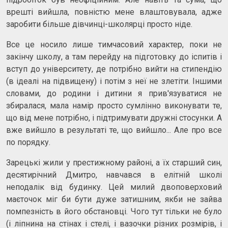
врешті вийшла, повністю мене влаштовувала, адже
заробити більше дівчинці-школярці просто ніде.
Все це носило лише тимчасовий характер, поки не
закінчу школу, а там перейду на підготовку до іспитів і
вступ до університету, де потрібно вийти на стипендію
(в ідеалі на підвищену) і потім з неї не злетіти. Іншими
словами, до родини і дитини я прив'язуватися не
збиралася, мала намір просто сумлінно виконувати те,
що від мене потрібно, і підтримувати дружні стосунки. А
вже вийшло в результаті те, що вийшло... Але про все
по порядку.
Зарецькі жили у престижному районі, а їх старший син,
десятирічний Дмитро, навчався в елітній школі
неподалік від будинку. Цей милий двоповерховий
маєточок міг би бути дуже затишним, якби не зайва
помпезність в його обстановці. Чого тут тільки не було
(і ліпнина на стінах і стелі, і вазочки різних розмірів, і