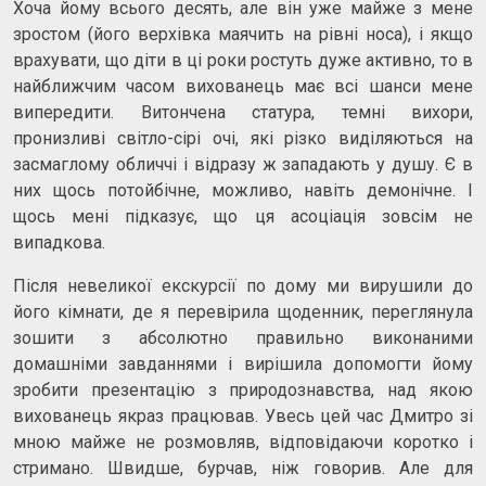
Хоча йому всього десять, але він уже майже з мене
зростом (його верхівка маячить на рівні носа), і якщо
врахувати, що діти в ці роки ростуть дуже активно, то в
найближчим часом вихованець має всі шанси мене
випередити. Витончена статура, темні вихори,
пронизливі світло-сірі очі, які різко виділяються на
засмаглому обличчі і відразу ж западають у душу. Є в
них щось потойбічне, можливо, навіть демонічне. І
щось мені підказує, що ця асоціація зовсім не
випадкова.
Після невеликої екскурсії по дому ми вирушили до
його кімнати, де я перевірила щоденник, переглянула
зошити з абсолютно правильно виконаними
домашніми завданнями і вирішила допомогти йому
зробити презентацію з природознавства, над якою
вихованець якраз працював. Увесь цей час Дмитро зі
мною майже не розмовляв, відповідаючи коротко і
стримано. Швидше, бурчав, ніж говорив. Але для