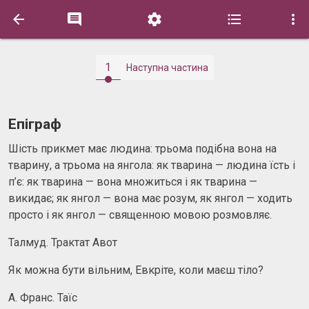





1
Наступна частина
Епіграф
Шість прикмет має людина: трьома подібна вона на
тварину, а трьома на янгола: як тварина — людина їсть і
п’є: як тварина — вона множиться і як тварина —
викидає; як янгол — вона має розум, як янгол — ходить
просто і як янгол — священною мовою розмовляє.
Талмуд. Трактат Авот
Як можна бути вільним, Евкріте, коли маєш тіло?
А. Франс. Таїс