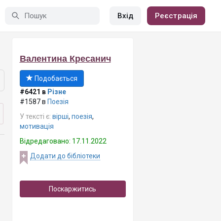
Вхід
Реєстрація
Валентина Кресанич
Подобається
#6421 в
Різне
#1587 в
Поезія
У тексті є:
вірші
,
поезія
,
мотивація
Відредаговано: 17.11.2022
Додати до бібліотеки
Поскаржитись