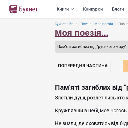
Книги
Конкурси
Блоги
Букнет
Різне
Поезія
Моя поезія...
Пам'я
Моя поезія...
ПОПЕРЕДНЯ ЧАСТИНА
Пам'яті загиблих від 
Злетіли душі, розлетілись хто к
Кружлявши в небі, мов чогось
Не знали, де сховатись від бід