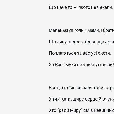
Що наче грім, якого не чекали.
Маленькі янголи, і мами, і брати
Що линуть десь під сонце аж з
Поплатяться за вас усі скоти,
За Ваші муки не уникнуть кари!
Всі ті, хто "йшов навчатися стр
У тихі хати, щире серце й оченя
Хто "ради миру" смів невинних