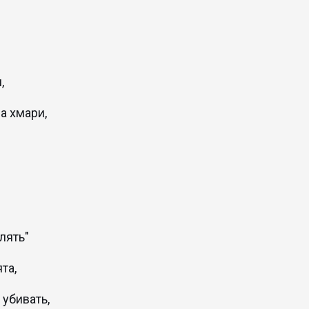
,
а хмари,
ілять"
та,
 убивать,