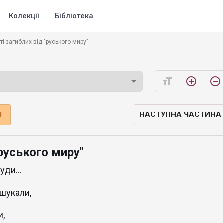
Колекції
Бібліотека
ті загиблих від "руського миру"
format_size
add_circle_outline
remove_circle_outline
1
НАСТУПНА ЧАСТИНА
"руського миру"
уди...
 шукали,
и,