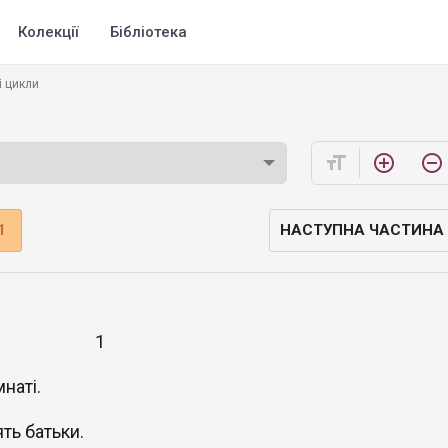
Колекції
Бібліотека
і цикли
format_size
add_circle_outline
remove_circle_outline
1
НАСТУПНА ЧАСТИНА
1
наті.
ять батьки.