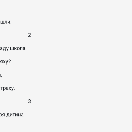
йшли.
2
заду школа.
ляху?
,
траху.
3
воя дитина