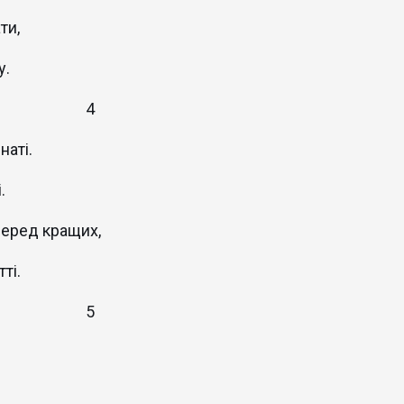
ти,
у.
4
наті.
.
серед кращих,
ті.
5