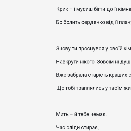
Крик – і мусиш бігти до її кімна
Бо болить сердечко від її плач
Знову ти проснувся у своїй кім
Навкруги нікого. Зовсім ні душі
Вже забрала старість кращих 
Що тобі траплялись у твоїм жит
Мить – й тебе немає.
Час сліди стирає,