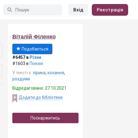
Вхід
Реєстрація
Віталій Філенко
Подобається
#6457 в
Різне
#1603 в
Поезія
У тексті є:
лірика
,
кохання
,
роздуми
Відредаговано: 27.10.2021
Додати до бібліотеки
Поскаржитись