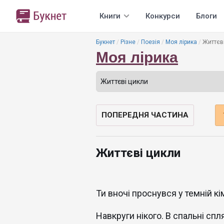
Книги
Конкурси
Блоги
Букнет
Різне
Поезія
Моя лірика
Життєв
Моя лірика
ПОПЕРЕДНЯ ЧАСТИНА
Життєві цикли
Ти вночі проснувся у темній кім
Навкруги нікого. В спальні спл