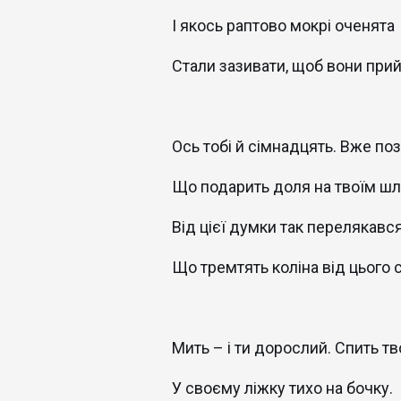
І якось раптово мокрі оченята
Стали зазивати, щоб вони при
Ось тобі й сімнадцять. Вже по
Що подарить доля на твоїм ш
Від цієї думки так перелякався
Що тремтять коліна від цього с
Мить – і ти дорослий. Спить т
У своєму ліжку тихо на бочку.