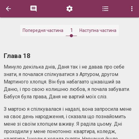





1
Попередня частина
Наступна частина
Глава 18
Минуло декілька днів, Даня так і не давав про себе
знати, я почалася спілкуватися з Артуром, другом
Мартиного хлопця. Він був набагаато цікавіший за
Даню, і про свою колишню любов, я почала забувати.
Бабуся була права, Даня не вартий моїх сліз.
З мартою я спілкувалася і надалі, вона запросила мене
на своє день народження, і сказала що познайомить
мене зі своїм хлопцем вживу. Я раділа цьому. Дні
проходили у мене понотонно: квартира, коледж,
квартира. Інколи я ходила гуляти. Навчання йшло