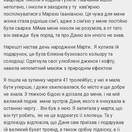
непогано, і інколи я заходила у ту кав'ярню
поспілкуватися з Марією Іванівною. Ця чужа для мене
жінка стала рідніша сім'ї, адже з сім'єю у мене постійно
були сварки. МАма мене ніколи не розуміла, а от тато
він завжди був поряд, та про Даню він нічого не знав.
Нарешті настав день народженя Марти... Я купила їй
подарунок, це була білизна бузкового кольору та
солодощі. Одягнула свої улюблені джинси і кофту,
навела непомітний макіяж з природнім ефектом.
Я пішла на зупинку черати 41 тролейбус, у неї я мала
бути уперше, і дуже хвилювалася, бо місто я ще добре
не знала. З тяжкою бідою я доїхала до мене, і на мій
великий подив мене зустрів Даня, якого я очікувала в
останню чергу.... Він був з нею. Я запитала у марти, що
він тут робить, як на це відреагує її хлопець. Та у
відповідь відповіла, що Даня сам приїхав і подарував
їй великий букет троянд, а також срібну підвіску, а її