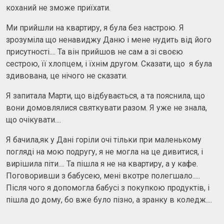
коханий не зможе приїхати.
Ми прийшли на квартиру, я була без настрою. Я
зрозуміла що ненавиджу Даню і мене нудить від його
присутності.... Та він прийшов не сам а зі своєю
сестрою, її хлопцем, і їхнім другом. Сказати, що я була
здивована, це нічого не сказати.
Я запитала Марти, що відбувається, а та пояснила, що
вони домовлялися святкувати разом. Я уже не знала,
що очікувати....
Я бачила,як у Дані горіли очі тільки при маленькому
погляді на мою подругу, я не могла на це дивитися, і
вирішила піти.... Та пішла я не на квартиру, а у кафе.
Поговоривши з бабусею, мені вкотре полегшало.....
Після чого я допомогла бабусі з покупкою продуктів, і
пішла до дому, бо вже було пізно, а зранку в коледж....