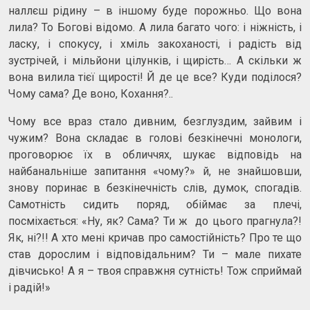
наллєш рідину – в іншому буде порожньо. Що вона
лила? То Богові відомо. А лила багато чого: і ніжність, і
ласку, і спокусу, і хміль закоханості, і радість від
зустрічей, і мільйони цілунків, і щирість… А скільки ж
вона вилила тієї щирості! Й де це все? Куди поділося?
Чому сама? Де воно, Кохання?..
Чому все враз стало дивним, безглуздим, зайвим і
чужим? Вона складає в голові безкінечні монологи,
проговорює їх в обличчях, шукає відповідь на
найбанальніше запитання «чому?» й, не знайшовши,
знову поринає в безкінечність слів, думок, спогадів.
Самотність сидить поряд, обіймає за плечі,
посміхається: «Ну, як? Сама? Ти ж до цього прагнула?!
Як, ні?!! А хто мені кричав про самостійність? Про те що
став дорослим і відповідальним? Ти – мале пихате
дівчисько! А я – твоя справжня сутність! Тож сприймай
і радій!»