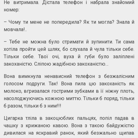
Не витримала. Дістала телефон і набрала знайомий
номер:
– Чому ти мене не попередила? Як ти могла? Знала й
мовчала!..
– Тебе не можна було стримати й зупинити. Ти сама
хотіла пройти цей шлях, бо слухала й чула тільки себе.
Тільки себе. Твої очі, вуха й губи було заліплені
закоханістю. Сліпою жадібною закоханістю…
Вона вимкнула ненависний телефон з безжалісним
голосом подруги. Так! Вона пила цю закоханість як
молоко, вгризалася гострими зубками в її ніжну плоть,
насолоджуючись кожною миттю. Тільки б поряд, тільки
б разом, тільки б з ним!!!
Цигарка тліла в закоцюблих пальцях, попіл падав в
чашку з крижаною кавою. Вона з такою байдужістю
дивилася на яскравий ранок, який безжально щипав