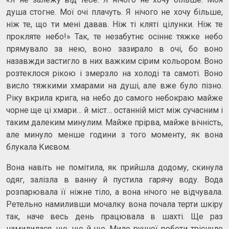
душа стогне. Мої очі плачуть. Я нічого не хочу більше,
ніж те, що ти мені давав. Ніж ті кляті цілунки. Ніж те
прокляте небо!» Так, те незабутнє осіннє тяжке небо
прямувало за нею, воно зазирало в очі, бо воно
назавжди застигло в них важким сірим кольором. Воно
розтеклося рікою і змерзло на холоді та самоті. Воно
висло тяжкими хмарами на душі, але вже було пізно.
Ріку вкрила крига, на небо до самого небокраю майже
чорне ще ці хмари… й міст… останній міст між сучасним і
таким далеким минулим. Майже прірва, майже вічність,
але минуло менше години з того моменту, як вона
блукала Києвом.
Вона навіть не помітила, як прийшла додому, скинула
одяг, залізла в ванну й пустила гарячу воду. Вода
розпарювала її ніжне тіло, а вона нічого не відчувала.
Ретельно намиливши мочалку вона почала терти шкіру
так, наче весь день працювала в шахті. Ще раз
намилилася, ще, ще й ще. Мило ручної роботи тріснуло