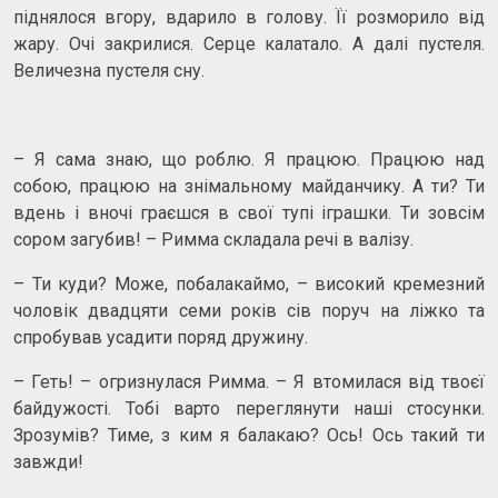
піднялося вгору, вдарило в голову. Її розморило від
жару. Очі закрилися. Серце калатало. А далі пустеля.
Величезна пустеля сну.
– Я сама знаю, що роблю. Я працюю. Працюю над
собою, працюю на знімальному майданчику. А ти? Ти
вдень і вночі граєшся в свої тупі іграшки. Ти зовсім
сором загубив! – Римма складала речі в валізу.
– Ти куди? Може, побалакаймо, – високий кремезний
чоловік двадцяти семи років сів поруч на ліжко та
спробував усадити поряд дружину.
– Геть! – огризнулася Римма. – Я втомилася від твоєї
байдужості. Тобі варто переглянути наші стосунки.
Зрозумів? Тиме, з ким я балакаю? Ось! Ось такий ти
завжди!