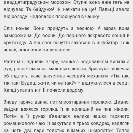
двадцятиградусним морозом. Ступні вона вже геть не
відчуває. Та байдуже! Їй начхати на це! Пальці звело
від холоду. Недопалок плюхнувся в чашку.
Сліз немає. Вони прийдуть з весною. А зараз вона
заморожена. До весни. До першого яскравого сонця й
кригоходу. А всі свої почуття заховані в інкубатор. Тож
чекай, поки вони вилупляться.
Раптом її підняли вгору, чашка з недопалком випала з
рук, розлетілася на маленькі скалки, брязнула ложечка
об підлогу, наче запустила часовий механізм. «Тік-так,
тік-так! Будеш жити, чи не так?» – відгукнулося в серці.
Капці упали з ніг. ЇЇ понесли додому.
Знову гаряча ванна, потім розтирання горілкою. Дивно,
звідки взялася горілка, її ж колишній не пив ніколи.
Потім в її руках з’явилася велика чашка гарячого
ромашкового чаю. Її закутали в трьох ковдрах, надягли
на ноги дві пари товстих в’язаних шкарпеток. Тепло