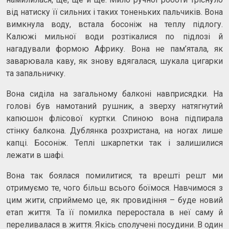
від натиску її сильних і таких тоненьких пальчиків. Вона
вимкнула воду, встала босоніж на теплу підлогу.
Калюжі мильної води розтікалися по підлозі й
нагадували формою Африку. Вона не пам’ятала, як
заварювала каву, як знову вдягалася, шукала цигарки
та запальничку.
Вона сиділа на загальному балконі навприсядки. На
голові був намотаний рушник, а зверху натягнутий
капюшон флісової куртки. Спиною вона підпирала
стінку балкона. Дублянка розхристана, на ногах лише
капці. Босоніж. Теплі шкарпетки так і залишилися
лежати в шафі.
Вона так боялася помилитися; та врешті решт ми
отримуємо те, чого більш всього боїмося. Навчимося з
цим жити, сприймемо це, як провидіння – буде новий
етап життя. Та її помилка переростала в неї саму й
переливалася в життя. Якісь сполучені посудини. В один