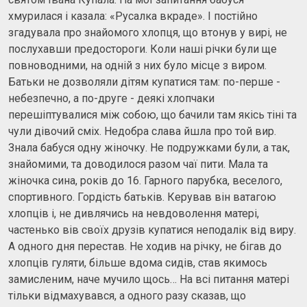
хмурилася і казала: «Русалка вкраде». І постійно
згадувала про знайомого хлопця, що втонув у вирі, не
послухавши предостороги. Коли наші річки були ще
повноводними, на одній з них було місце з виром.
Батьки не дозволяли дітям купатися там: по-перше -
небезпечно, а по-друге - деякі хлопчаки
перешіптувалися між собою, що бачили там якісь тіні та
чули дівочий сміх. Недобра слава йшла про той вир.
Знала бабуся одну жіночку. Не подружками були, а так,
знайомими, та доводилося разом чаї пити. Мала та
жіночка сина, років до 16. Гарного парубка, веселого,
спортивного. Гордість батьків. Керував він ватагою
хлопців і, не дивлячись на невдоволення матері,
частенько вів своїх друзів купатися неподалік від виру.
А одного дня перестав. Не ходив на річку, не бігав до
хлопців гуляти, більше вдома сидів, став якимось
замисленим, наче мучило щось… На всі питання матері
тільки відмахувався, а одного разу сказав, що