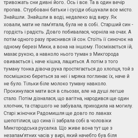
тривожать сни дивні його.. Ось і все. Та в один вечір
пропав.. Стурбовані батьки і сусіди обшукали все місто.
Знайшли.. Знайшли в воді, недалеко від виру. Як
ховали, мати не пам’ятала, була не в собі.. Старший син -
гордість і радість. Довго побивалася, чорніла на очах. А
потім одного разу приснився їй сон. Стоїть її синочок на
одному березі Мики, а вона на іншому. Посміхається їй,
махає рукою, а навколо нього туман з Микгорода
овивається і, наче кішка, лащиться. А потім з того
туману тонка дівоча рука простягається до хлопця, той з
посмішкою береться за неї і мряка поглинає їх, наче й
не було. Тільки біле молоко туману навколо.
Прокинулася мати вся в сльозах, але на душі легше
стало. Потім дізналася, що вагітна, народився ще один
хлопчик, та старшого не забувала, приходила на могилу.
Старі жіночки Радомишля ще довго по лавках
шепотілися, що сина її забрала собі в чоловіки
Микгородська русалка. Що живе вона тут ще з
незапам’ятних часів у вирі, який начебто був біля