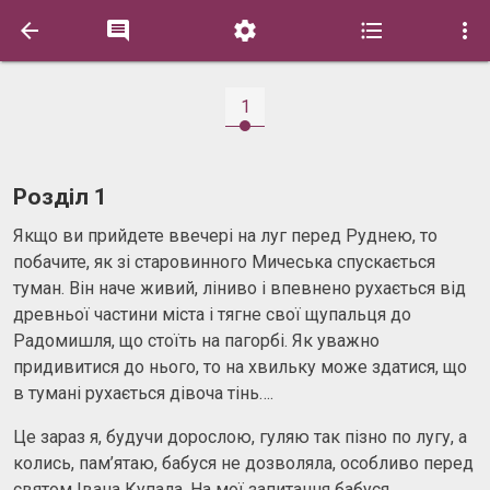





1
Розділ 1
Якщо ви прийдете ввечері на луг перед Руднею, то
побачите, як зі старовинного Мичеська спускається
туман. Він наче живий, ліниво і впевнено рухається від
древньої частини міста і тягне свої щупальця до
Радомишля, що стоїть на пагорбі. Як уважно
придивитися до нього, то на хвильку може здатися, що
в тумані рухається дівоча тінь….
Це зараз я, будучи дорослою, гуляю так пізно по лугу, а
колись, пам’ятаю, бабуся не дозволяла, особливо перед
святом Івана Купала. На мої запитання бабуся