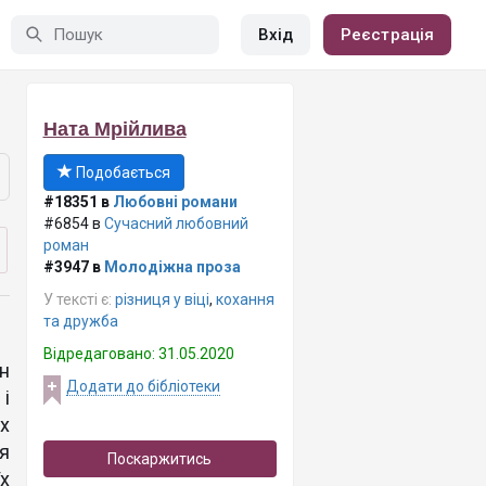
Вхід
Реєстрація
Ната Мрійлива
Подобається
#18351 в
Любовні романи
#6854 в
Сучасний любовний
роман
#3947 в
Молодіжна проза
У тексті є:
різниця у віці
,
кохання
та дружба
Відредаговано: 31.05.2020
н
Додати до бібліотеки
і
х
я
Поскаржитись
х