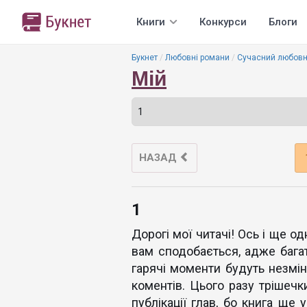
Книги
Конкурси
Блоги
Букнет
Любовні романи
Сучасний любовн
Мій
НАЗАД
1
Дорогі мої читачі! Ось і ще о
вам сподобається, адже багат
гарячі моменти будуть незмі
коментів. Цього разу трішечк
публікації глав, бо книга ще