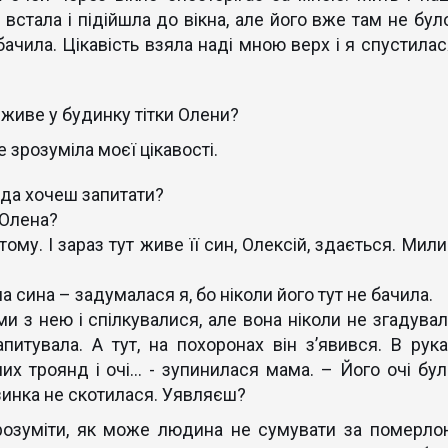
встала і підійшла до вікна, але його вже там не було
 бачила. Цікавість взяла наді мною верх і я спустилас
о живе у будинку тітки Олени?
 зрозуміла моєї цікавості.
іда хочеш запитати?
 Олена?
ому. І зараз тут живе її син, Олексій, здається. Мили
ла сина – задумалася я, бо ніколи його тут не бачила.
ми з нею і спілкувалися, але вона ніколи не згадувал
апитувала. А тут, на похоронах він з’явився. В рука
их троянд і очі… - зупинилася мама. – Його очі бул
озинка не скотилася. Уявляєш?
зрозуміти, як може людина не сумувати за померло