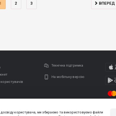
1
2
3
ВПЕРЕД
Технічна підтримка
а
кнет
На мобільну версію
 користувачів
 досвіду користувача, ми збираємо та використовуємо файли
Privacy policy
Угода кори