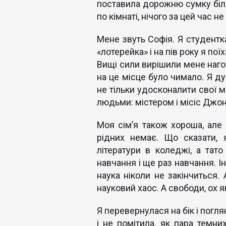
поставила дорожню сумку біля
по кімнаті, нічого за цей час не
Мене звуть Софія. Я студентка
«лотерейка» і на пів року я по
Вищі сили вирішили мене нагор
на це місце було чимало. Я д
не тільки удосконалити свої м
людьми: містером і місіс Джон
Моя сім’я також хороша, але ц
рідних немає. Що сказати,
літератури в коледжі, а тат
навчання і ще раз навчання. І
наука ніколи не закінчиться.
науковий хаос. А свободи, ох як 
Я перевернулася на бік і погл
і не помітила, як пара темни