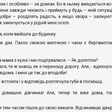
ом і особливо – за домом. Бо в ньому вміщається вс
мене завжди чекають і приймуть у будь – якій ситуації
обре – розділять радість, а якщо хвора – залікуют
закінчується у рідній мені оселі.
а, коли ввійшла до будинку.
в дім. Пахло свіжою випічкою і чаєм з бергамотом
 мама з кухні і ми поцілувалися. – Як долетіла?
я, ти ж знаєш, як я переношу дорогу. Але, - вдихнул
я вдома. І мені це так до вподоби!
встояла і у відповідь розтягнула губи в посмішці.
 домашня дівчинка! Але, тепер ти вже дома, то
я тим часом пішла до своєї кімнати. Відчинивши двері