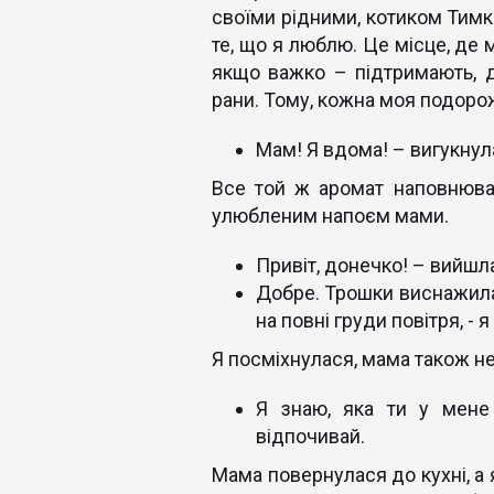
своїми рідними, котиком Тимк
те, що я люблю. Це місце, де 
якщо важко – підтримають, д
рани. Тому, кожна моя подорож 
Мам! Я вдома! – вигукнул
Все той ж аромат наповнюва
улюбленим напоєм мами.
Привіт, донечко! – вийшла
Добре. Трошки виснажилас
на повні груди повітря, - 
Я посміхнулася, мама також не 
Я знаю, яка ти у мене
відпочивай.
Мама повернулася до кухні, а 