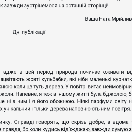
як завжди зустрінемося на останній сторінці!
Ваша Ната Мрійлив
Дні публікації:
 адже в цей період природа починає оживати ві
зацвітають жовті кульбабки, які ніби маленькі курчатк
жнюю коли цвітуть дерева. У повітрі витає неймовірни
жоли. Напевне, я теж в іншому житті була бджолою, б
е ні з чим і я його обожнюю. Ніякі парфуми світу н
ах унікальний і тільки дерева наповнюють ним повітря.
инку. Справді говорять, що скрізь добре, а вдома 
а правда, бо коли кудись від’їжджаю, завжди сумую з