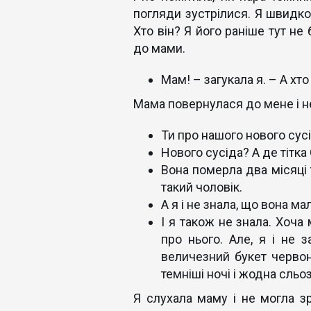
погляди зустрілися. Я швидко 
Хто він? Я його раніше тут не
до мами.
Мам! – загукала я. – А хт
Мама повернулася до мене і не
Ти про нашого нового сус
Нового сусіда? А де тітка
Вона померла два місяці т
такий чоловік.
А я і не знала, що вона ма
І я також не знала. Хоча 
про нього. Але, я і не з
величезний букет червон
темніші ночі і жодна сль
Я слухала маму і не могла 