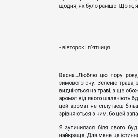
щодня, як було раніше. Що ж, 
- вівторок і п'ятниця.
Весна…Люблю цю пору року,
зимового сну. Зеленіє трава, 
видніються на траві, а ще обо
аромат від якого шаленіють бд
цей аромат не сплутаєш більш
зрівняються з ним, бо цей зап
Я зупинилася біля свого буд
найкраще. Для мене це істинн