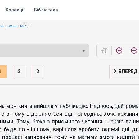
Колекції
Бібліотека
ий роман
Мій
1
format_size
add_circle_outline
remove_circle_outline
1
2
3
ВПЕРЕД
дна моя книга вийшла у публікацію. Надіюсь, цей рома
о в чому відрізняється від попердніх, хоча кохання 
нними. Тому, бажаю приємного читання і чекаю ваши
и буде по - іншому, вирішила зробити окремі дні дл
 у процесі написання, тому не матиму змоги кидати ї