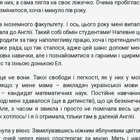
 них, а сама лягла на своє ліжечко. Очима пробіглас
 змінилося, хоча і минуло пів року.
 іноземного факультету. І ось, цього року мені випал
їхала до Англії. Такий собі обмін студентами! Напевне 
одити за таку наполегливу працю, хоча і претенденті
уже рада, що так сталося, адже цей шанс допоміг мен
овні навички, але і познайомитися з гарними і щирим
с та їхньою донькою Ел.
е не вони. Такої свободи і легкості, як у них у мої
 якщо у мене мама – викладач української мови 
о – кандидат математичних наук. Постійне навчання
ноді мені здавалося (ще в дитинстві), що ця безкінечн
 Але, з часом я звикла і просто не помічала весь це
хотілось! І я її отримала, тільки там в далекій Англії.
янула у вікно. Замилувавшись ніжним яблуневим цвіто
х очей через вікно спостерігає за мною. Мить і наш