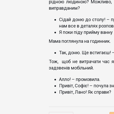
рідною людиною? Можливо, щ
виправданим?
Сідай доню до столу! – п
нам все в деталях розпові
Я поки піду прийму ванну 
Мама поглянула на годинник.
Так, доню. Ще встигаєш! 
Тож, щоб не витрачати час я
задзвенів мобільний.
Алло! – промовила.
Привіт, Софіє! – почула 
Привіт, Лано! Як справи?