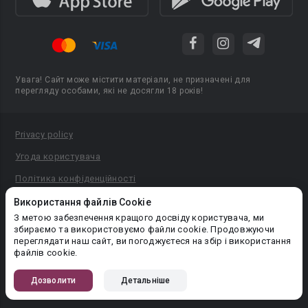
Увага! Сайт може містити матеріали, не призначені для
перегляду особами, які не досягли 18 років!
Privacy policy
Угода користувача
Політика конфіденційності
Правила публікації авторського контенту
Використання файлів Cookie
З метою забезпечення кращого досвіду користувача, ми
PR-вiддiл: pr@booknet.com
збираємо та використовуємо файли cookie. Продовжуючи
переглядати наш сайт, ви погоджуєтеся на збір і використання
файлів cookie.
© 2026 Booknet. Всі права захищено.
Narva mnt 5, Tallinn 10117, Естонія
Дозволити
Детальніше