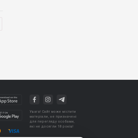
Увага! Сайт може містити
матеріали, не призначені
для перегляду особами,
які не досягли 18 років!