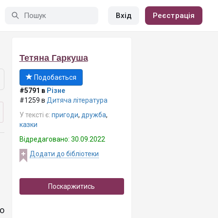
Вхід
Реєстрація
Тетяна Гаркуша
Подобається
#5791 в
Різне
#1259 в
Дитяча література
У тексті є:
пригоди
,
дружба
,
казки
Відредаговано: 30.09.2022
Додати до бібліотеки
Поскаржитись
о