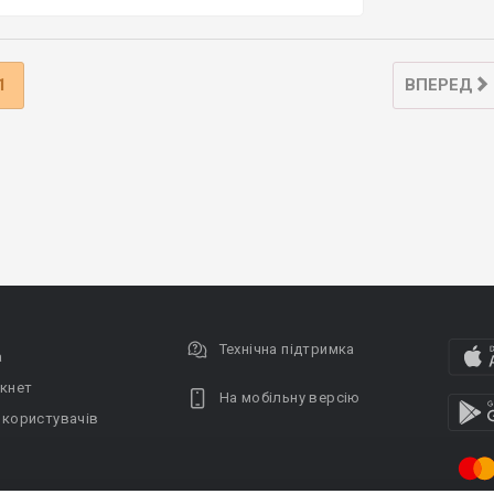
1
ВПЕРЕД
Технічна підтримка
а
кнет
На мобільну версію
 користувачів