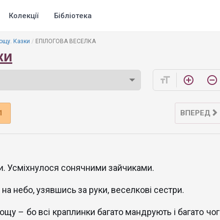
Колекції
Бібліотека
ощу. Казки
ЕПІЛОГОВА ВЕСЕЛКА
ки
format_size
add_circle_outline
remove_circle_outline
1
ВПЕРЕД
и. Усміхнулося сонячними зайчиками.
а небо, узявшись за руки, веселкові сестри.
щу – бо всі краплинки багато мандрують і багато чог