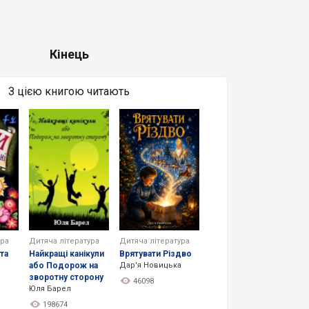
Кінець
З цією книгою читають
ура
Дитяча література
Дитяча література
 та
Найкращі канікули
Врятувати Різдво
або Подорож на
Дар'я Новицька
зворотну сторону
46098
Юля Барел
198674