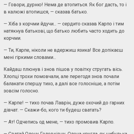
— Говори, дурню! Нема де втопиться. Як бог дасть, то і
в калюжі втопишся, — сказав батько.
— Хіба з корчми йдучи... — сердито сказав Карпо і тим
натякнув батькові, що батько любить часто ходить до
корчми.
— Ти, Карпе, ніколи не вдержиш язика! Все допікаєш
мені гіркими словами...
Кайдаш плюнув і знов пішов у повітку стругать вісь.
Хлопці трохи помовчали, але перегодя знов почали
балакати спершу тихо, а далі все голосніше, а потім
зовсім голосно.
— Карпе! — тихо почав Лаврін, дуже охочий до гарних
дівчат. — Скажи-бо, кого ти будеш сватать?
— Ат! Одчепись од мене, — тихо промовив Карпо.
— Сватай Олену Головківну. Олена кругла, як цибулька,