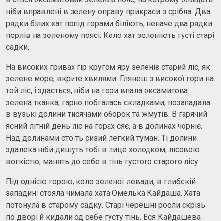
ніби вправлені в зелену оправу прикраси з срібла. Два
рядки білих хат попід горами біліють, неначе два рядки
перлів на зеленому поясі. Коло хат зеленіють густі старі
садки.
На високих гривах гір кругом яру зеленіє старий ліс, як
зелене море, вкрите хвилями. Глянеш з високої гори на
той ліс, і здається, ніби на гори впала оксамитова
зелена тканка, гарно побгалась складками, позападала
в вузькі долини тисячами оборок та жмутів. В гарячий
ясний літній день ліс на горах сяє, а в долинах чорніє.
Над долинами стоїть сизий легкий туман. Ті долини
здалека ніби дишуть тобі в лице холодком, лісовою
вогкістю, манять до себе в тінь густого старого лісу.
Під однією горою, коло зеленої левади, в глибокій
западині стояла чимала хата Омелька Кайдаша. Хата
потонула в старому садку. Старі черешні росли скрізь
по дворі й кидали од себе густу тінь. Вся Кайдашева