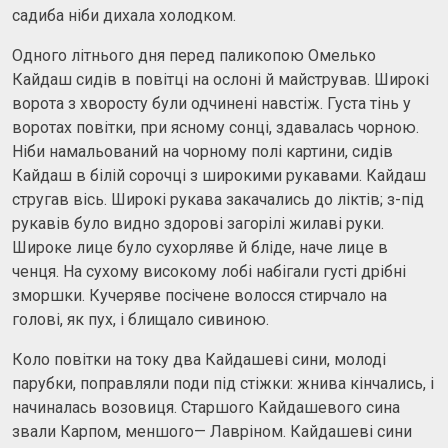
садиба ніби дихала холодком.
Одного літнього дня перед паликопою Омелько
Кайдаш сидів в повітці на ослоні й майстрував. Широкі
ворота з хворосту були одчинені навстіж. Густа тінь у
воротах повітки, при ясному сонці, здавалась чорною.
Ніби намальований на чорному полі картини, сидів
Кайдаш в білій сорочці з широкими рукавами. Кайдаш
стругав вісь. Широкі рукава закачались до ліктів; з-під
рукавів було видно здорові загорілі жилаві руки.
Широке лице було сухорляве й бліде, наче лице в
ченця. На сухому високому лобі набігали густі дрібні
зморшки. Кучеряве посічене волосся стирчало на
голові, як пух, і блищало сивиною.
Коло повітки на току два Кайдашеві сини, молоді
парубки, поправляли поди під стіжки: жнива кінчались, і
начиналась возовиця. Старшого Кайдашевого сина
звали Карпом, меншого— Лавріном. Кайдашеві сини