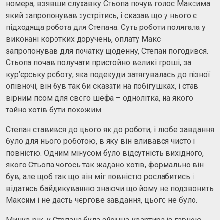
номера, взявши слухавку Стьопа почув голос Максима
який запропонував зустрітись, і сказав що у нього є
підходяща робота для Степана. Суть роботи полягала у
виконані коротких доручень, оплату Макс
запропонував для початку щоденну, Степан погодився.
Стьопа почав получати пристойно великі гроші, за
кур’єрську роботу, яка подекуди затягувалась до пізної
опівночі, він був так би сказати на побігушках, і став
вірним псом для свого шефа – однолітка, на якого
тайно хотів бути похожим.
Степан ставився до цього як до роботи, і любе завдання
було для нього роботою, в яку він вливався чисто і
повністю. Одним мінусом було відсутність вихідного,
якого Стьопа чогось так жадано хотів, формально він
був, але щоб так що він міг повністю рослабитись і
відатись байдикуванню знаючи що йому не подзвонить
Максим і не дасть чергове завдання, цього не було.
Минув рік, у Степана була зйомна квартира із гарною