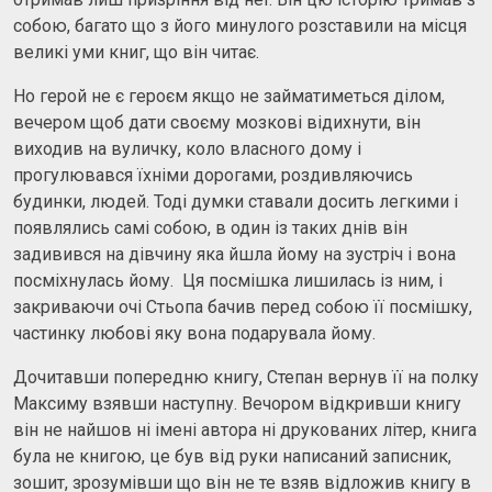
собою, багато що з його минулого розставили на місця
великі уми книг, що він читає.
Но герой не є героєм якщо не займатиметься ділом,
вечером щоб дати своєму мозкові відихнути, він
виходив на вуличку, коло власного дому і
прогулювався їхніми дорогами, роздивляючись
будинки, людей. Тоді думки ставали досить легкими і
появлялись самі собою, в один із таких днів він
задивився на дівчину яка йшла йому на зустріч і вона
посміхнулась йому. Ця посмішка лишилась із ним, і
закриваючи очі Стьопа бачив перед собою її посмішку,
частинку любові яку вона подарувала йому.
Дочитавши попередню книгу, Степан вернув її на полку
Максиму взявши наступну. Вечором відкривши книгу
він не найшов ні імені автора ні друкованих літер, книга
була не книгою, це був від руки написаний записник,
зошит, зрозумівши що він не те взяв відложив книгу в