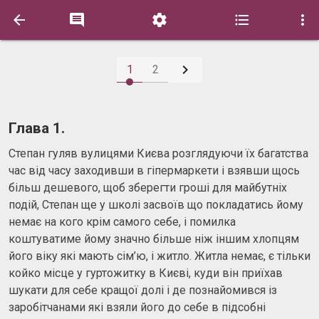






1
2
Глава 1.
Степан гуляв вулицями Києва розглядуючи їх багатства
час від часу заходивши в гіпермаркети і взявши щось
більш дешевого, щоб зберегти гроші для майбутніх
подій, Степан ще у школі засвоїв що покладатись йому
немає на кого крім самого себе, і помилка
коштуватиме йому значно більше ніж іншим хлопцям
його віку які мають сім’ю, і житло. Житла немає, є тільки
койко місце у гуртожитку в Києві, куди він приїхав
шукати для себе кращої долі і де познайомився із
заробітчанами які взяли його до себе в підсобні