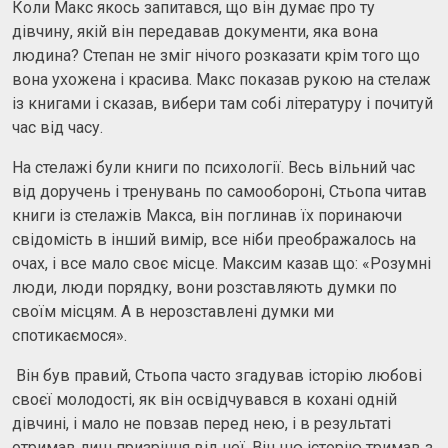
Коли Макс якось запитався, що він думає про ту
дівчину, якій він передавав документи, яка вона
людина? Степан не зміг нічого розказати крім того що
вона ухожена і красива. Макс показав рукою на стелаж
із книгами і сказав, вибери там собі літературу і почитуй
час від часу.
На стелажі були книги по психології. Весь вільний час
від доручень і тренувань по самообороні, Стьопа читав
книги із стелажів Макса, він поглинав їх поринаючи
свідомість в інший вимір, все ніби преображалось на
очах, і все мало своє місце. Максим казав що: «Розумні
люди, люди порядку, вони розставляють думки по
своїм місцям. А в нерозставлені думки ми
спотикаємося».
Він був правий, Стьопа часто згадував історію любові
своєї молодості, як він освідчувався в кохані одній
дівчині, і мало не повзав перед нею, і в результаті
отримав лиш призріння від неї. Він цю історію тримав з