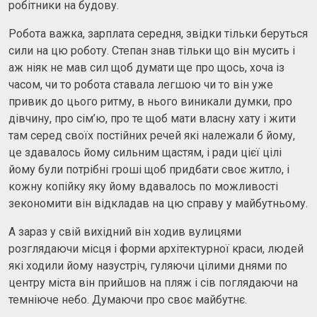
робітники на будову.
Робота важка, зарплата середня, звідки тільки беруться
сили на цю роботу. Степан знав тільки що він мусить і
аж ніяк не мав сил щоб думати ще про щось, хоча із
часом, чи то робота ставала легшою чи то він уже
привик до цього ритму, в нього виникали думки, про
дівчину, про сім’ю, про те щоб мати власну хату і жити
там серед своїх постійних речей які належали б йому,
це здавалось йому сильним щастям, і ради цієї цілі
йому були потрібні гроші щоб придбати своє житло, і
кожну копійку яку йому вдавалось по можливості
зекономити він відкладав на цю справу у майбутньому.
А зараз у свій вихідний він ходив вулицями
розглядаючи місця і форми архітектурної краси, людей
які ходили йому назустріч, гуляючи цілими днями по
центру міста він прийшов на пляж і сів поглядаючи на
темніюче небо. Думаючи про своє майбутнє.