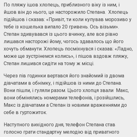
По пляжу ішов хлопець, приблизного віку із ним, і
йшов він до нього, це насторожило Степана. Хлопець
підійшов і сказав: «Привіт, ти коли купував морозиво у
тебе із кошелька випало 20 гривень. Ось візьми».
Степан здивувався із цього вчинку, але все рівно
лишався насторожі йому, чогось здавалось що його
хочуть обманути. Хлопець посміхнувся і сказав: «Ладно,
може ще зустрінемся колись», і пішов вздовж пляжу,
Степан лишився сидіти на тому ж місці.
Через пів годинки вертався його знайомий із двома
дівчатами в обнімку, і підійшов із ними до Степана.
Вони пішли, і гуляли разом. Цього хлопця звали Макс,
вони обмінялись номерами телефонів, і розійшлись,
Макс із дівчатами а Степан із новими враженнями до
себе в гуртожиток.
Наступного вихідного дня, телефон Степана став
голосно грати стандартну мелодію від приватного