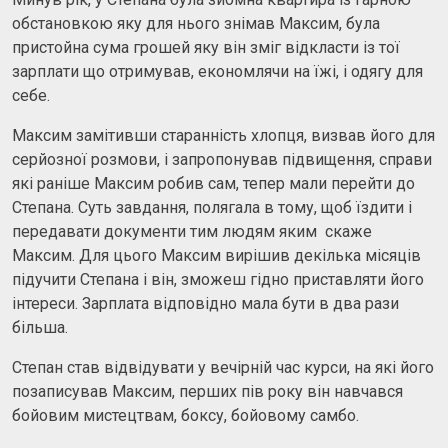
обстановкою яку для нього знімав Максим, була
пристойна сума грошей яку він зміг відкласти із тої
зарплати що отримував, економлячи на їжі, і одягу для
себе.
Максим замітивши старанність хлопця, визвав його для
серйозної розмови, і запропонував підвищення, справи
які раніше Максим робив сам, тепер мали перейти до
Степана. Суть завдання, полягала в тому, щоб їздити і
передавати документи тим людям яким скаже
Максим. Для цього Максим вирішив декілька місяців
підучити Степана і він, зможеш гідно приставляти його
інтереси. Зарплата відповідно мала бути в два рази
більша.
Степан став відвідувати у вечірній час курси, на які його
позаписував Максим, перших пів року він навчався
бойовим мистецтвам, боксу, бойовому самбо.