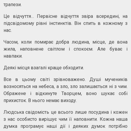
трапези.
Це відчуття… Первісне відчуття звіра всередині, на
підсвідомому рівні інстинктів. Він спить в кожному з
нас.
Часом, коли помирає добра людина, місце, де вона
жила, наповнене світлом і спокоєм. Але буває і
навпаки.
Деякі місця взагалі краще обходити.
Все в цьому світі зрівноважено. Душі мучеників
возносяться на небеса, а зло, зло залишається ні з чим.
Ображене і відкинуте Творцем, воно шукає собі
прихисток. В нього немає виходу.
Людська свідомість це всього лише посудина і кожен
з нас особисто вирішує чим її наповнити. Кожна наша
думка програмує наші дії і деяких думок потрібно