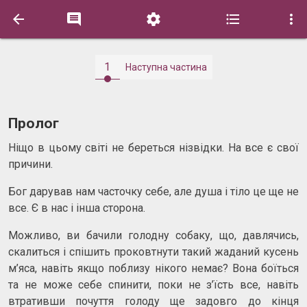





1
Наступна частина
Пролог
Ніщо в цьому світі не береться нізвідки. На все є свої
причини.
Бог дарував нам часточку себе, але душа і тіло це ще не
все. Є в нас і інша сторона.
Можливо, ви бачили голодну собаку, що, давлячись,
скалиться і спішить проковтнути такий жаданий кусень
м’яса, навіть якщо поблизу нікого немає? Вона боїться
та не може себе спинити, поки не з’їсть все, навіть
втративши почуття голоду ще задовго до кінця