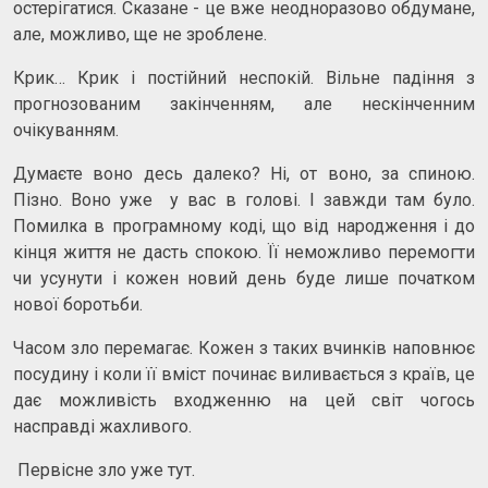
остерігатися. Сказане - це вже неодноразово обдумане,
але, можливо, ще не зроблене.
Крик… Крик і постійний неспокій. Вільне падіння з
прогнозованим закінченням, але нескінченним
очікуванням.
Думаєте воно десь далеко? Ні, от воно, за спиною.
Пізно. Воно уже у вас в голові. І завжди там було.
Помилка в програмному коді, що від народження і до
кінця життя не дасть спокою. Її неможливо перемогти
чи усунути і кожен новий день буде лише початком
нової боротьби.
Часом зло перемагає. Кожен з таких вчинків наповнює
посудину і коли її вміст починає виливається з країв, це
дає можливість входженню на цей світ чогось
насправді жахливого.
Первісне зло уже тут.