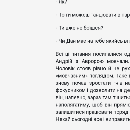
- Як?
- То ти можеш танцювати в пар
- Ти вже не боїшся?
- Чи Дан має на тебе якийсь в
Всі ці питання посипалися од
Андрій з Авророю мовчали. 
Чоловік стояв рівно й не рух
«мовчазним» поглядом. Таке в
знову почав зростати гнів н
фокусником і дозволити на дек
він, напевно, зараз там тішить
наполягатиму, щоб він пряміс
залишитися працювати поряд з 
Нехай сьогодні все і виправить