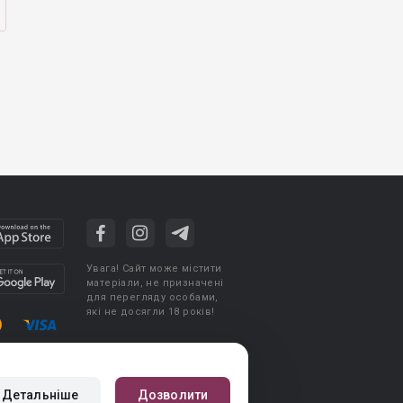
Увага! Сайт може містити
матеріали, не призначені
для перегляду особами,
які не досягли 18 років!
стувача
Політика конфіденційності
Детальніше
Дозволити