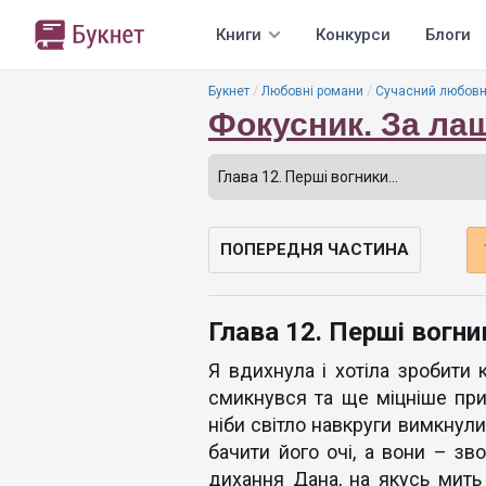
Книги
Конкурси
Блоги
Букнет
Любовні романи
Сучасний любовн
Фокусник. За ла
ПОПЕРЕДНЯ ЧАСТИНА
Глава 12. Перші вогн
Я вдихнула і хотіла зробити 
смикнувся та ще міцніше прит
ніби світло навкруги вимкнул
бачити його очі, а вони – зв
дихання Дана, на якусь мить