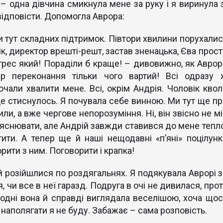
 – одна дівчина смикнула мене за руку і я виринула з
 відповісти. Допомогла Аврора:
и тут складних підтримок. Півтори хвилини порухалис
ік, директор врешті-решт, застав зненацька, Єва прост
грес який! Пораділи б краще! – дивовижно, як Аврор
ар переконання тільки чого вартий! Всі одразу 
очали хвалити мене. Всі, окрім Андрія. Чоловік квол
це стиснулось. Я почувала себе винною. Ми тут ще пр
и, а вже чергове непорозуміння. Ні, він звісно не мі
ояснювати, але Андрій завжди ставився до мене тепло
ити. А тепер ще й наші нещодавні «п’яні» поцілунк
рити з ним. Поговорити і крапка!
й розійшлися по роздягальнях. Я подякувала Аврорі з
, чи все в неї гаразд. Подруга в очі не дивилася, про
годні вона й справді виглядала веселішою, хоча щос
 наполягати я не буду. Забажає – сама розповість.