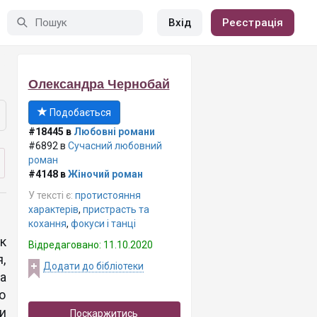
Вхід
Реєстрація
Олександра Чернобай
Подобається
#18445 в
Любовні романи
#6892 в
Сучасний любовний
роман
#4148 в
Жіночий роман
У тексті є:
протистояння
характерів
,
пристрасть та
кохання
,
фокуси і танці
к
Відредаговано: 11.10.2020
,
Додати до бібліотеки
а
о
и
Поскаржитись