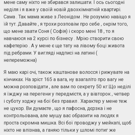
мене саму ніхто не збирався залишати. І ось сьогодні
неділя і я вже у своїй новій двохкімнатній квартирі.
Сама . Так мама живе з Леонідом . Не розумію навіщо я
їй тут. Давайте , я трохи розповім про себе , окрім того,
що мене звати Соня ( Софія) і скоро мені 18 , то я
навчаюся на 2 курсі по бізнесу . Мрію створити свою
кафетерію . А у мене є ще тату на лівому боці живота
під ребрами. У вигляді надписі на латині (
непереможна)
Я маю карі очі, також каштанове волосся і рижувате на
кінчиках. На зріст 165 а вага, ну взагаліто про вагу не
можна розповідати , але вам по секрету 50 кг.Що неділі
я їжджу на перегени у передмістя, а у вівторок , четвер
і суботу ходжу на бої без правил . Характер у мене теж
не цукор. Ви думаєте , що я пафосна, дєрзка і не
контрольована, але мушу вас образити на людях я
проста скромна мишка. Всі бої проводжу у мейкапі, щоб
ніхто не впізнав, а ганяю тільки у шломі потиг же