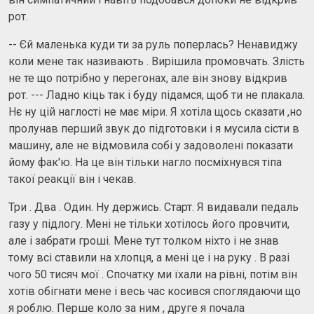
рот.
-- Єй маленька куди ти за руль поперлась? Ненавиджу
коли мене так називають . Вирішила промовчать. Злість
не те що потрібно у перегонах, але він знову відкрив
рот. --- Ладно кіць так і буду підамся, щоб ти не плакала.
Нє ну цій наглості не має міри. Я хотіла щось сказати ,но
пролунав перший звук до підготовки і я мусила сісти в
машину, але не відмовила собі у задоволені показати
йому фак'ю. На це він тільки нагло посміхнувся тіпа
такої реакції він і чекав.
Три . Два . Один. Ну держись. Старт. Я видавали педаль
газу у підлогу. Мені не тільки хотілось його провчити,
але і забрати гроші. Мене тут толком ніхто і не знав
тому всі ставили на хлопця, а мені це і на руку . В разі
чого 50 тисяч мої . Спочатку ми їхали на рівні, потім він
хотів обігнати мене і весь час косився споглядаючи що
я роблю. Перше коло за ним , друге я почала