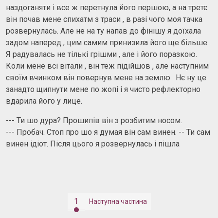
наздоганяти і все ж перетнула його першою, а на третє
він почав мене спихатм з траси , в разі чого моя тачка
розвернулась. Але не на ту напав до фінішу я доїхала
задом наперед , цим самим принизила його ще більше .
Я радувалась не тількі грішми , але і його поразкою.
Коли мене всі вітали , він теж підійшов , але наступним
своїм вчинком він повернув мене на землю . Нє ну це
занадто щипнути мене по жопі і я чисто рефлекторно
вдарила його у лице.
--- Ти шо дура? Прошипів він з розбитим носом.
--- Пробач. Стоп про шо я думая він сам винен. -- Ти сам
винен ідіот. Після цього я розвернулась і пішла
1
Наступна частина