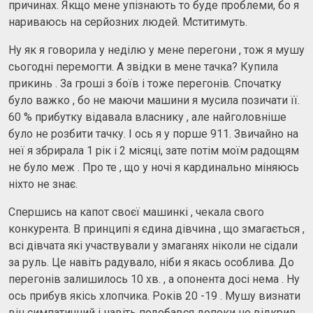
причинах. Якщо мене упізнають то буде проблеми, бо я
нариваюсь на серйозних людей. Мститимуть.
Ну як я говорила у неділю у мене перегони , тож я мушу
сьогодні перемогти. А звідки в мене тачка? Купила
прикинь . За гроші з боїв і тоже перегонів. Спочатку
було важко , бо не маючи машини я мусила позичати її.
60 % прибутку відавала власнику , але найголовніше
було не розбити тачку. І ось я у порше 911. Звичайно на
неї я збрирала 1 рік і 2 місяці, зате потім моїм радощям
не було меж . Про те , що у ночі я кардинально міняюсь
ніхто не знає.
Спершись на капот своєї машинкі , чекала свого
конкурента. В принципі я єдина дівчина , що змагається ,
всі дівчата які участвували у змаганях ніколи не сідали
за руль. Це навіть радувало, ніби я якась особлива. До
перегонів залишилось 10 хв. , а опонента досі нема . Ну
ось прибув якісь хлопчика. Років 20 -19 . Мушу визнати
він симпатичний і навіть подобався допоки не відкрив