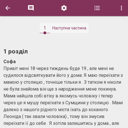





1
Наступна частина
1 розділ
Софа
Привіт мені 18 через тиждень буде 19 , але мені не
судилося відсвяткувати його у дома. Я маю переїхати з
мамою у столицю , точніше тільки я . З татком я ніколи
не була знайома він ще з народження мене покинув.
Мама найшла собі втіху в якомусь чоловіку і тепер
через це я мушу переїхати з Сумщини у столицю . Мамі
далеко з нашого рідного міста їхать до коханого
Леоніда ( так звали чоловіка) , тому він змусив
переїхати її до себе . Я хотіла залишитись у дома , але